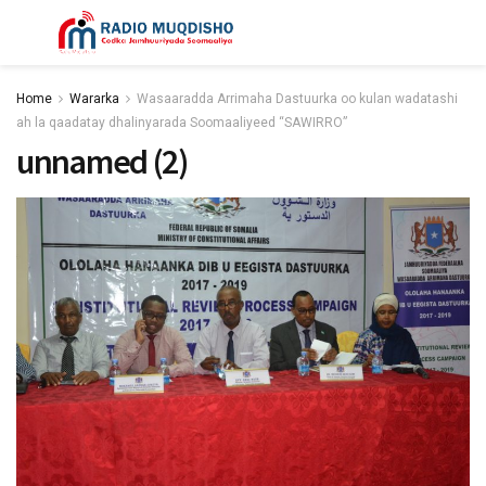
Home
Wararka
Wasaaradda Arrimaha Dastuurka oo kulan wadatashi
ah la qaadatay dhalinyarada Soomaaliyeed “SAWIRRO”
unnamed (2)