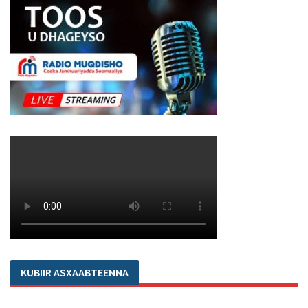
KUBIIR ASXAABTEENNA