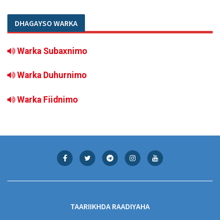
DHAGAYSO WARKA
Warka Subaxnimo
Warka Duhurnimo
Warka Fiidnimo
TAARIIKHDA RAADIYAHA