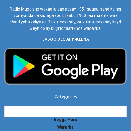
Radio Muqdisho waxaa la aas aasay 1951 sagaal sano ka hor
xorriyadda dalka, laga soo bilaabo 1960 ilaa maanta waa
Raadiyaha kaliya ee Dalku leeyahay, wuxuuna leeyahay keyd
weyn oo ay ku jirto taariikhda wadanka.
LASOO DEG APP-KEENA
Categories
Categories
Bogga Hore
Wararka