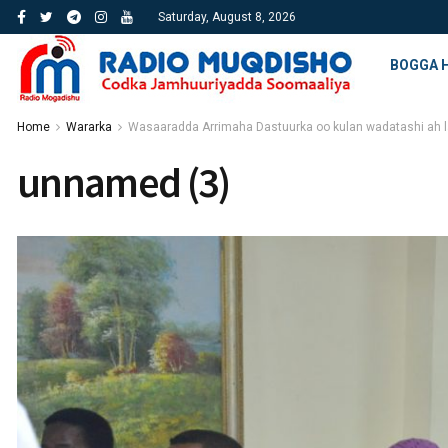
Saturday, August 8, 2026
BOGGA 
Home
Wararka
Wasaaradda Arrimaha Dastuurka oo kulan wadatashi ah 
unnamed (3)