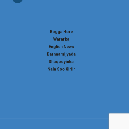
Bogga Hore
Wararka
English News
Barnaamijyada
Shaqooyinka
Nala Soo Xiriir