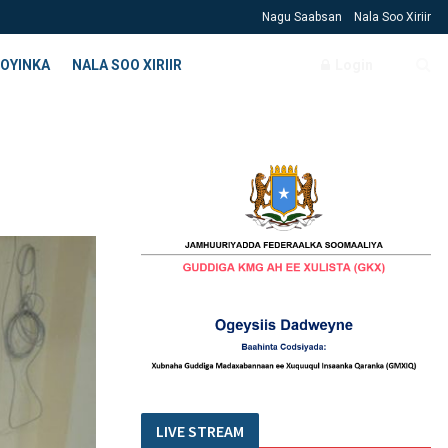
Nagu Saabsan
Nala Soo Xiriir
OYINKA
NALA SOO XIRIIR
Login
LIVE STREAM