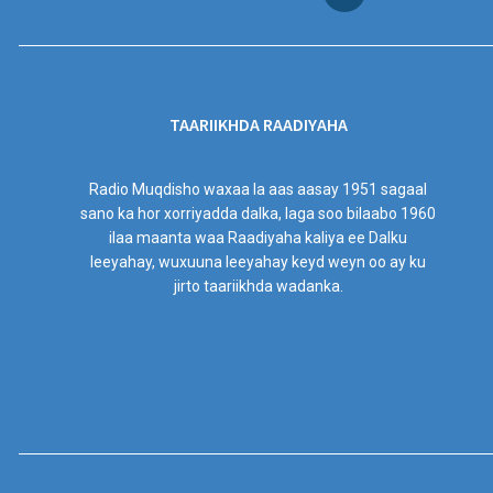
TAARIIKHDA RAADIYAHA
Radio Muqdisho waxaa la aas aasay 1951 sagaal
sano ka hor xorriyadda dalka, laga soo bilaabo 1960
ilaa maanta waa Raadiyaha kaliya ee Dalku
leeyahay, wuxuuna leeyahay keyd weyn oo ay ku
jirto taariikhda wadanka.