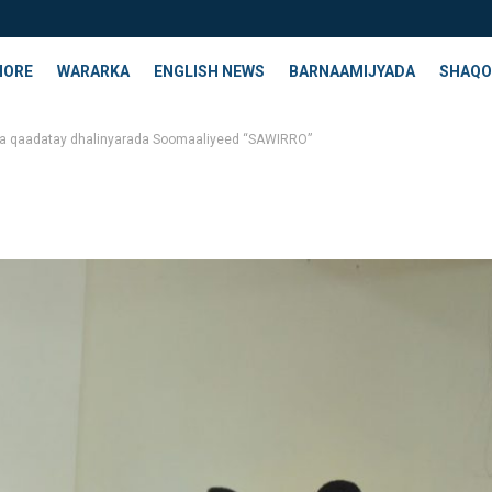
HORE
WARARKA
ENGLISH NEWS
BARNAAMIJYADA
SHAQO
la qaadatay dhalinyarada Soomaaliyeed “SAWIRRO”