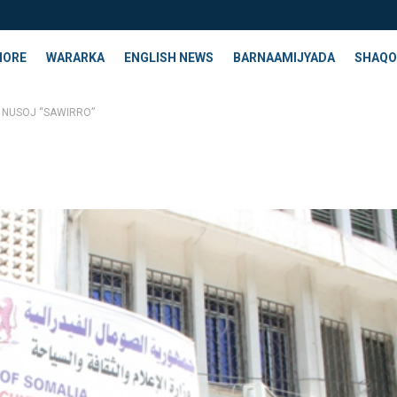
HORE
WARARKA
ENGLISH NEWS
BARNAAMIJYADA
SHAQO
ee NUSOJ “SAWIRRO”