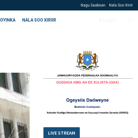
Nagu Saabsan
Nala Soo Xiriir
OYINKA
NALA SOO XIRIIR
Login
LIVE STREAM