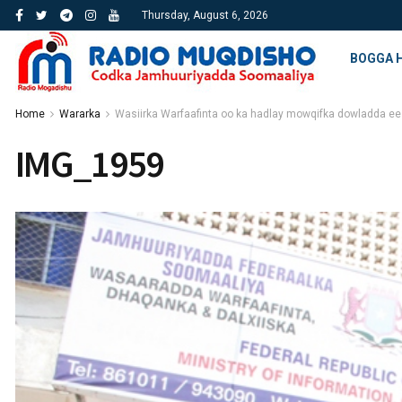
Thursday, August 6, 2026
BOGGA 
Home
Wararka
Wasiirka Warfaafinta oo ka hadlay mowqifka dowladda 
IMG_1959