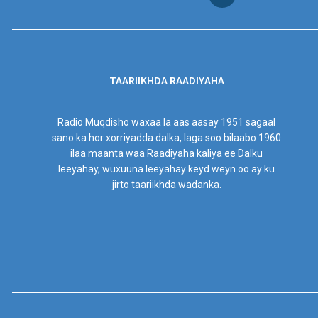
TAARIIKHDA RAADIYAHA
Radio Muqdisho waxaa la aas aasay 1951 sagaal
sano ka hor xorriyadda dalka, laga soo bilaabo 1960
ilaa maanta waa Raadiyaha kaliya ee Dalku
leeyahay, wuxuuna leeyahay keyd weyn oo ay ku
jirto taariikhda wadanka.