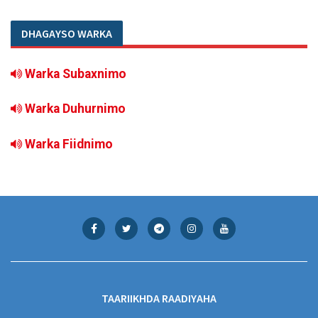
DHAGAYSO WARKA
Warka Subaxnimo
Warka Duhurnimo
Warka Fiidnimo
TAARIIKHDA RAADIYAHA