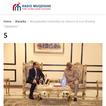
Home
Wararka
Waxqabadka Dawladda ee isbuucii la soo dhaafay
“SAWIRRO”
5