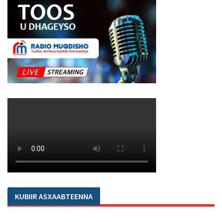
KUBIIR ASXAABTEENNA