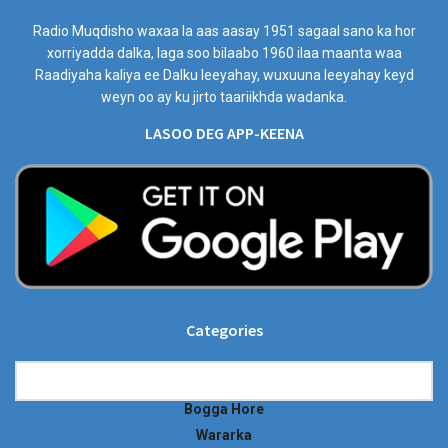
Radio Muqdisho waxaa la aas aasay 1951 sagaal sano ka hor
xorriyadda dalka, laga soo bilaabo 1960 ilaa maanta waa
Raadiyaha kaliya ee Dalku leeyahay, wuxuuna leeyahay keyd
weyn oo ay ku jirto taariikhda wadanka.
LASOO DEG APP-KEENA
Categories
Categories
Bogga Hore
Wararka