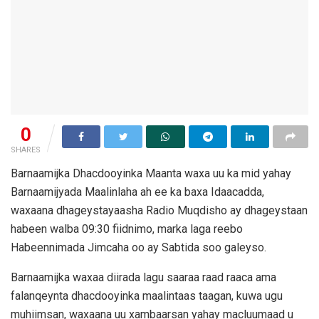
0
SHARES
Barnaamijka Dhacdooyinka Maanta waxa uu ka mid yahay
Barnaamijyada Maalinlaha ah ee ka baxa Idaacadda,
waxaana dhageystayaasha Radio Muqdisho ay dhageystaan
habeen walba 09:30 fiidnimo, marka laga reebo
Habeennimada Jimcaha oo ay Sabtida soo galeyso.
Barnaamijka waxaa diirada lagu saaraa raad raaca ama
falanqeynta dhacdooyinka maalintaas taagan, kuwa ugu
muhiimsan, waxaana uu xambaarsan yahay macluumaad u