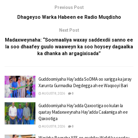
Previous Post
Dhageyso Warka Habeen ee Radio Muqdisho
Next Post
Madaxweynaha: “Soomaaliya waxay saddexdii sanno ee
la soo dhaafey guulo waaweyn ka soo hoysey dagaalka
ka dhanka ah argagixisada”
Guddoomiyaha Hay’adda SoDMA oo xarigga ka jaray
Xarunta Gurmadka Degdegga ah ee Waqooyi Bari
AUGUST 8, 2026
0
Guddoomiyaha Hay’adda Qaxootiga oo kulan la
qaatay Madaxweynaha Hay’adda Caalamiga ah ee
Qaxootiga
AUGUST 8, 2026
0
Wasiirka Beeraha XFS oo qaabilay Wafdi ka socday