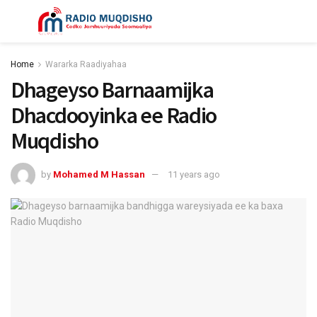
Home
Wararka Raadiyahaa
Dhageyso Barnaamijka
Dhacdooyinka ee Radio
Muqdisho
by
Mohamed M Hassan
11 years ago