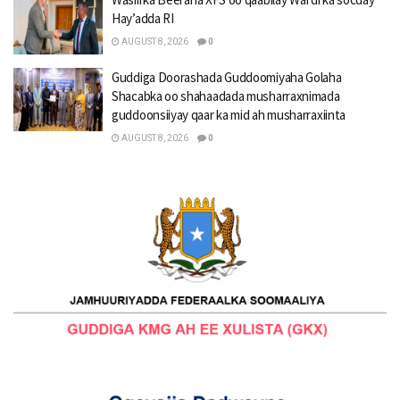
Hay’adda RI
AUGUST 8, 2026
0
Guddiga Doorashada Guddoomiyaha Golaha
Shacabka oo shahaadada musharraxnimada
guddoonsiiyay qaar ka mid ah musharraxiinta
AUGUST 8, 2026
0