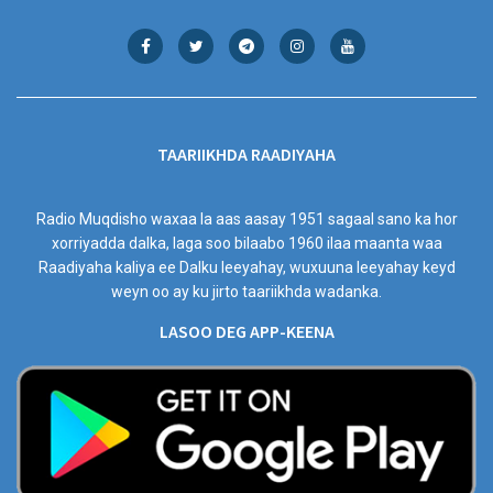
TAARIIKHDA RAADIYAHA
Radio Muqdisho waxaa la aas aasay 1951 sagaal sano ka hor
xorriyadda dalka, laga soo bilaabo 1960 ilaa maanta waa
Raadiyaha kaliya ee Dalku leeyahay, wuxuuna leeyahay keyd
weyn oo ay ku jirto taariikhda wadanka.
LASOO DEG APP-KEENA