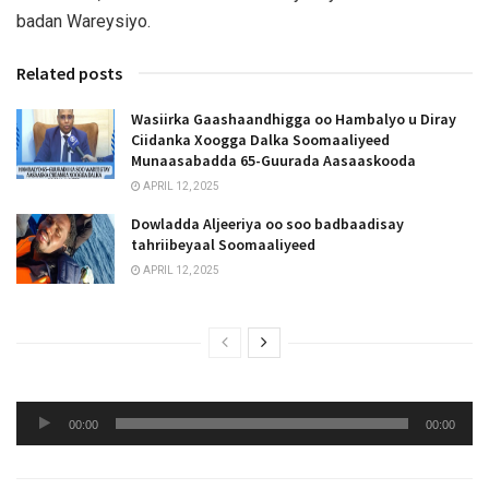
badan Wareysiyo.
Related posts
Wasiirka Gaashaandhigga oo Hambalyo u Diray
Ciidanka Xoogga Dalka Soomaaliyeed
Munaasabadda 65-Guurada Aasaaskooda
APRIL 12, 2025
Dowladda Aljeeriya oo soo badbaadisay
tahriibeyaal Soomaaliyeed
APRIL 12, 2025
Audio
00:00
00:00
Player