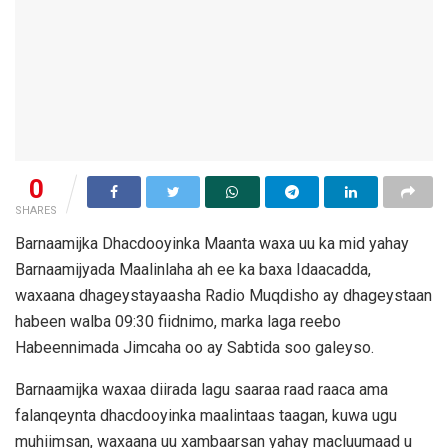
0
SHARES
Barnaamijka Dhacdooyinka Maanta waxa uu ka mid yahay
Barnaamijyada Maalinlaha ah ee ka baxa Idaacadda,
waxaana dhageystayaasha Radio Muqdisho ay dhageystaan
habeen walba 09:30 fiidnimo, marka laga reebo
Habeennimada Jimcaha oo ay Sabtida soo galeyso.
Barnaamijka waxaa diirada lagu saaraa raad raaca ama
falanqeynta dhacdooyinka maalintaas taagan, kuwa ugu
muhiimsan, waxaana uu xambaarsan yahay macluumaad u