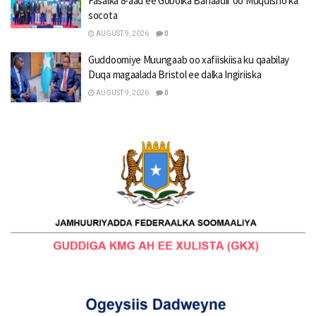
Fasalka 8-aad ee Gobolka Banaadir oo Muqdisho ka
socota
AUGUST 9, 2026
0
Guddoomiye Muungaab oo xafiiskiisa ku qaabilay
Duqa magaalada Bristol ee dalka Ingiriiska
AUGUST 9, 2026
0