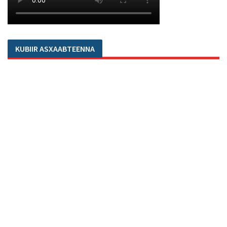
KUBIIR ASXAABTEENNA