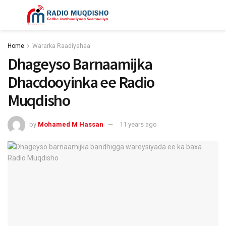
Home
Wararka Raadiyahaa
Dhageyso Barnaamijka
Dhacdooyinka ee Radio
Muqdisho
by
Mohamed M Hassan
11 years ago