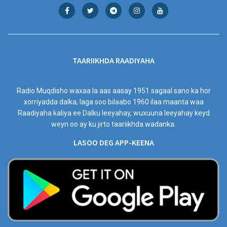
TAARIIKHDA RAADIYAHA
Radio Muqdisho waxaa la aas aasay 1951 sagaal sano ka hor
xorriyadda dalka, laga soo bilaabo 1960 ilaa maanta waa
Raadiyaha kaliya ee Dalku leeyahay, wuxuuna leeyahay keyd
weyn oo ay ku jirto taariikhda wadanka.
LASOO DEG APP-KEENA