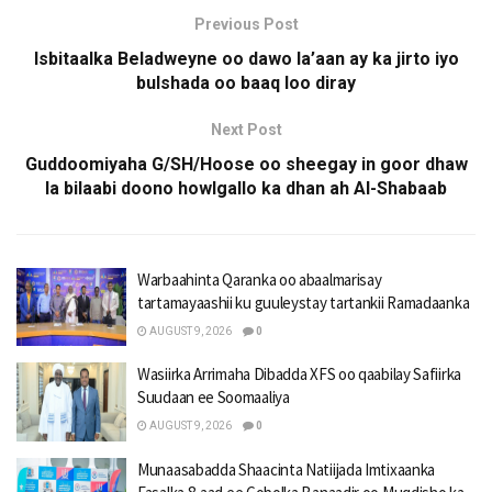
Previous Post
Isbitaalka Beladweyne oo dawo la’aan ay ka jirto iyo
bulshada oo baaq loo diray
Next Post
Guddoomiyaha G/SH/Hoose oo sheegay in goor dhaw
la bilaabi doono howlgallo ka dhan ah Al-Shabaab
Warbaahinta Qaranka oo abaalmarisay
tartamayaashii ku guuleystay tartankii Ramadaanka
AUGUST 9, 2026
0
Wasiirka Arrimaha Dibadda XFS oo qaabilay Safiirka
Suudaan ee Soomaaliya
AUGUST 9, 2026
0
Munaasabadda Shaacinta Natiijada Imtixaanka