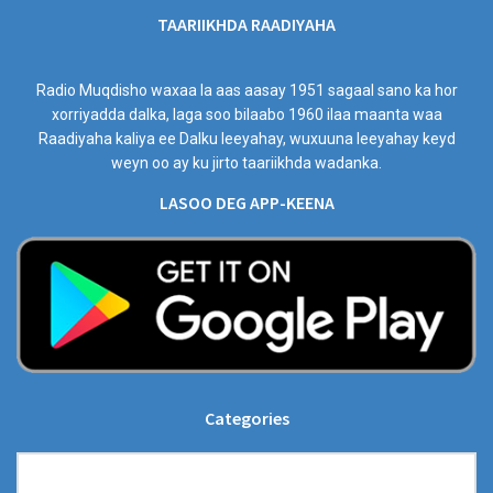
TAARIIKHDA RAADIYAHA
Radio Muqdisho waxaa la aas aasay 1951 sagaal sano ka hor
xorriyadda dalka, laga soo bilaabo 1960 ilaa maanta waa
Raadiyaha kaliya ee Dalku leeyahay, wuxuuna leeyahay keyd
weyn oo ay ku jirto taariikhda wadanka.
LASOO DEG APP-KEENA
Categories
Categories