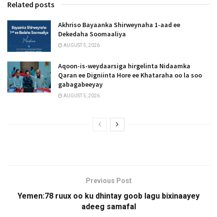
Related posts
Akhriso Bayaanka Shirweynaha 1-aad ee
Dekedaha Soomaaliya
AUGUST 5, 2026
Aqoon-is-weydaarsiga hirgelinta Nidaamka
Qaran ee Digniinta Hore ee Khataraha oo la soo
gabagabeeyay
AUGUST 5, 2026
Previous Post
Yemen:78 ruux oo ku dhintay goob lagu bixinaayey
adeeg samafal