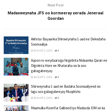
Next Post
Madaxweynaha JFS oo kormeeray xerada Jeneraal
Goordan
Akhriso Bayaanka Shirweynaha 1-aad ee Dekedaha
Soomaaliya
AUGUST 5, 2026
0
Aqoon-is-weydaarsiga hirgelinta Nidaamka Qaran ee
Digniinta Hore ee Khataraha oo la soo
gabagabeeyay
AUGUST 5, 2026
0
Shirweynaha 1-aad ee Badaha Soomaaliyeed oo
lagu soo gabagabeeyay Muqdisho
AUGUST 5, 2026
0
Maamulka Koonfur Galbeed iyo Madaxda IOM oo ka