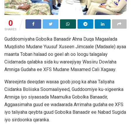
0
SHARES
Guddoomiyaha Gobolka Banaadir Ahna Duqa Magaalada
Muqdisho Mudane Yuusuf Xuseen Jimcaale (Madaale) ayaa
maanta Toban halaad oo geel ah oo loogu talagalay
Ciidamada qalabka sida ku wareejiyay Wasiiru Dowlaha
Amniga Gudaha ee XFS Mudane Maxamed Cali Xagaay.
Wareejinta deeqdan waxaa goob joog ka ahaa Taliyaha
Ciidanka Boliiska Soomaaliyeed, Guddoomiye ku-xigeenka
Amniga iyo siyaasada Maamulka Gobolka Banaadir,
Aggaasimaha guud ee wadaarada Arrimaha gudaha ee XFS
iyo taliyaha qeybta guud Gobolka Banaadir ee Nabad Sugida
iyo sirdoonka qaranka.