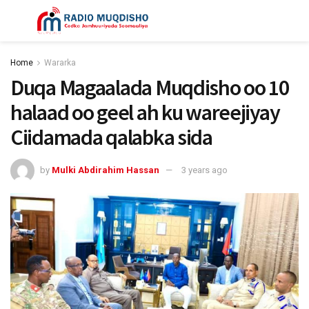
Home
Wararka
Duqa Magaalada Muqdisho oo 10
halaad oo geel ah ku wareejiyay
Ciidamada qalabka sida
by
Mulki Abdirahim Hassan
3 years ago