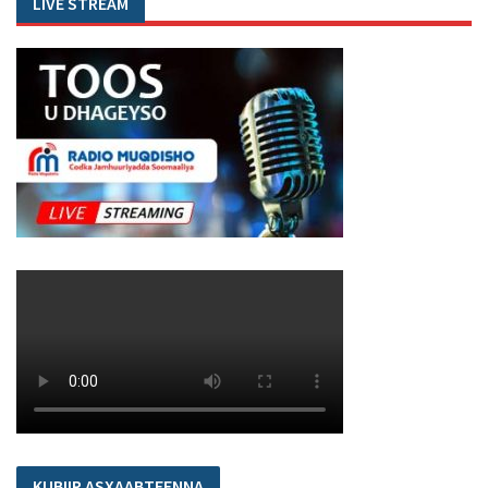
LIVE STREAM
KUBIIR ASXAABTEENNA