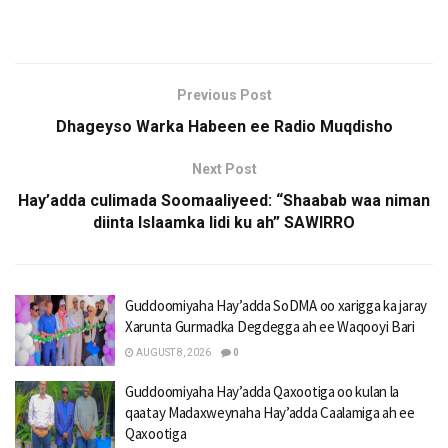
Previous Post
Dhageyso Warka Habeen ee Radio Muqdisho
Next Post
Hay’adda culimada Soomaaliyeed: “Shaabab waa niman
diinta Islaamka lidi ku ah” SAWIRRO
Guddoomiyaha Hay’adda SoDMA oo xarigga ka jaray
Xarunta Gurmadka Degdegga ah ee Waqooyi Bari
AUGUST 8, 2026
0
Guddoomiyaha Hay’adda Qaxootiga oo kulan la
qaatay Madaxweynaha Hay’adda Caalamiga ah ee
Qaxootiga