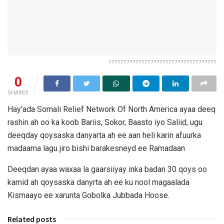
????????????????????????????????????
0
SHARES
Hay’ada Somali Relief Network Of North America ayaa deeq
rashin ah oo ka koob Bariis, Sokor, Baasto iyo Saliid, ugu
deeqday qoysaska danyarta ah ee aan heli karin afuurka
madaama lagu jiro bishi barakesneyd ee Ramadaan
Deeqdan ayaa waxaa la gaarsiiyay inka badan 30 qoys oo
kamid ah qoysaska danyrta ah ee ku nool magaalada
Kismaayo ee xarunta Gobolka Jubbada Hoose.
Related posts