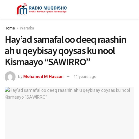
Home
Wararka
Hay’ad samafal oo deeq raashin
ah u qeybisay qoysas ku nool
Kismaayo “SAWIRRO”
by
Mohamed M Hassan
11 years ago