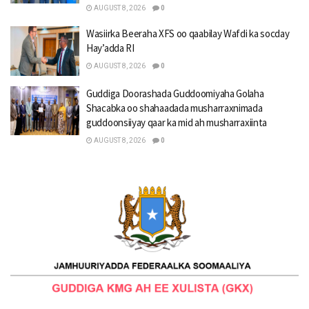
AUGUST 8, 2026
0
Wasiirka Beeraha XFS oo qaabilay Wafdi ka socday
Hay’adda RI
AUGUST 8, 2026
0
Guddiga Doorashada Guddoomiyaha Golaha
Shacabka oo shahaadada musharraxnimada
guddoonsiiyay qaar ka mid ah musharraxiinta
AUGUST 8, 2026
0