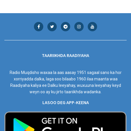
TAARIIKHDA RAADIYAHA
Radio Muqdisho waxaa la aas aasay 1951 sagaal sano ka hor
xorriyadda dalka, laga soo bilaabo 1960 ilaa maanta waa
Raadiyaha kaliya ee Dalku leeyahay, wuxuuna leeyahay keyd
weyn oo ay ku jirto taariikhda wadanka.
LASOO DEG APP-KEENA