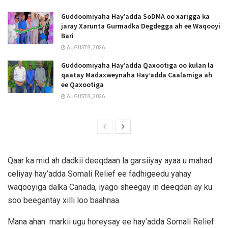
Guddoomiyaha Hay’adda SoDMA oo xarigga ka
jaray Xarunta Gurmadka Degdegga ah ee Waqooyi
Bari
AUGUST 8, 2026
Guddoomiyaha Hay’adda Qaxootiga oo kulan la
qaatay Madaxweynaha Hay’adda Caalamiga ah
ee Qaxootiga
AUGUST 8, 2026
Qaar ka mid ah dadkii deeqdaan la garsiiyay ayaa u mahad
celiyay hay’adda Somali Relief ee fadhigeedu yahay
waqooyiga dalka Canada, iyago sheegay in deeqdan ay ku
soo beegantay xilli loo baahnaa.
Mana ahan markii ugu horeysay ee hay’adda Somali Relief