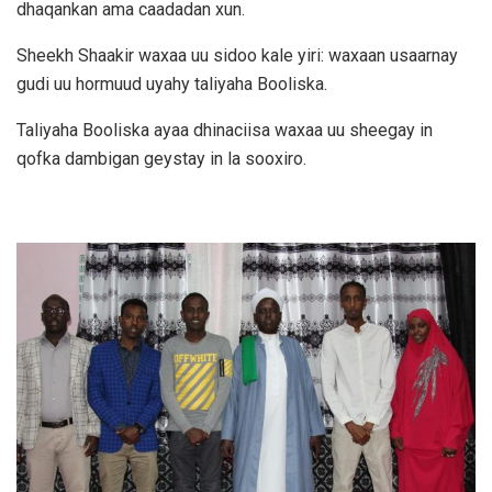
dhaqankan ama caadadan xun.
Sheekh Shaakir waxaa uu sidoo kale yiri: waxaan usaarnay
gudi uu hormuud uyahy taliyaha Booliska.
Taliyaha Booliska ayaa dhinaciisa waxaa uu sheegay in
qofka dambigan geystay in la sooxiro.