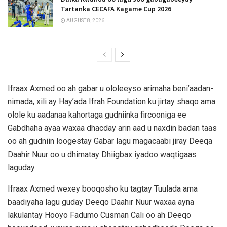
Tartanka CECAFA Kagame Cup 2026
AUGUST 8, 2026
Ifraax Axmed oo ah gabar u ololeeyso arimaha beni’aadan-
nimada, xili ay Hay’ada Ifrah Foundation ku jirtay shaqo ama
olole ku aadanaa kahortaga gudniinka fircooniga ee
Gabdhaha ayaa waxaa dhacday arin aad u naxdin badan taas
oo ah gudniin loogestay Gabar lagu magacaabi jiray Deeqa
Daahir Nuur oo u dhimatay Dhiigbax iyadoo waqtigaas
laguday.
Ifraax Axmed wexey booqosho ku tagtay Tuulada ama
baadiyaha lagu guday Deeqo Daahir Nuur waxaa ayna
lakulantay Hooyo Fadumo Cusman Cali oo ah Deeqo