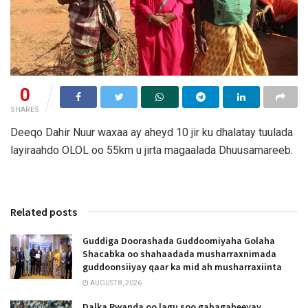
0
SHARES
Deeqo Dahir Nuur waxaa ay aheyd 10 jir ku dhalatay tuulada
layiraahdo OLOL oo 55km u jirta magaalada Dhuusamareeb.
Related posts
Guddiga Doorashada Guddoomiyaha Golaha
Shacabka oo shahaadada musharraxnimada
guddoonsiiyay qaar ka mid ah musharraxiinta
AUGUST 8, 2026
Dalka Rwanda oo lagu soo gabagabeeyay