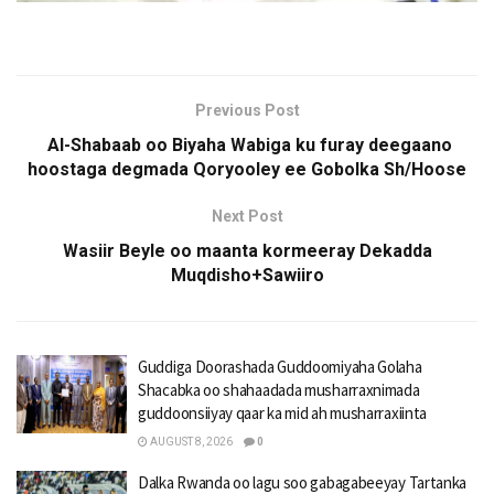
Previous Post
Al-Shabaab oo Biyaha Wabiga ku furay deegaano
hoostaga degmada Qoryooley ee Gobolka Sh/Hoose
Next Post
Wasiir Beyle oo maanta kormeeray Dekadda
Muqdisho+Sawiiro
Guddiga Doorashada Guddoomiyaha Golaha
Shacabka oo shahaadada musharraxnimada
guddoonsiiyay qaar ka mid ah musharraxiinta
AUGUST 8, 2026
0
Dalka Rwanda oo lagu soo gabagabeeyay Tartanka