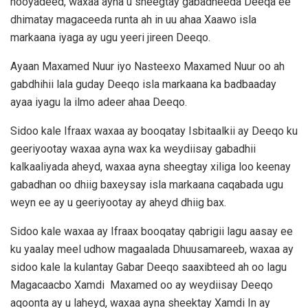
hooyadeed, waxaa ayna u sheegtay gabadheeda Deeqa ee
dhimatay magaceeda runta ah in uu ahaa Xaawo isla
markaana iyaga ay ugu yeeri jireen Deeqo.
Ayaan Maxamed Nuur iyo Nasteexo Maxamed Nuur oo ah
gabdhihii lala guday Deeqo isla markaana ka badbaaday
ayaa iyagu la ilmo adeer ahaa Deeqo.
Sidoo kale Ifraax waxaa ay booqatay Isbitaalkii ay Deeqo ku
geeriyootay waxaa ayna wax ka weydiisay gabadhii
kalkaaliyada aheyd, waxaa ayna sheegtay xiliga loo keenay
gabadhan oo dhiig baxeysay isla markaana caqabada ugu
weyn ee ay u geeriyootay ay aheyd dhiig bax.
Sidoo kale waxaa ay Ifraax booqatay qabrigii lagu aasay ee
ku yaalay meel udhow magaalada Dhuusamareeb, waxaa ay
sidoo kale la kulantay Gabar Deeqo saaxibteed ah oo lagu
Magacaacbo Xamdi Maxamed oo ay weydiisay Deeqo
aqoonta ay u laheyd, waxaa ayna sheektay Xamdi In ay