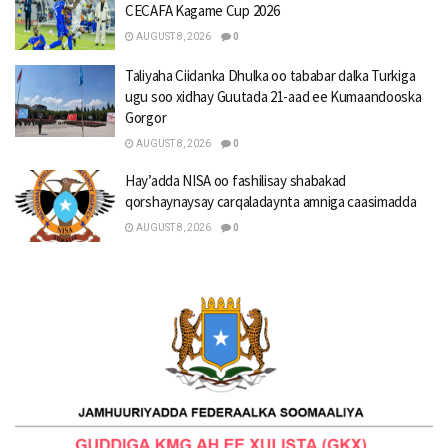
CECAFA Kagame Cup 2026
AUGUST 8, 2026
0
Taliyaha Ciidanka Dhulka oo tababar dalka Turkiga
ugu soo xidhay Guutada 21-aad ee Kumaandooska
Gorgor
AUGUST 8, 2026
0
Hay’adda NISA oo fashilisay shabakad
qorshaynaysay carqaladaynta amniga caasimadda
AUGUST 8, 2026
0