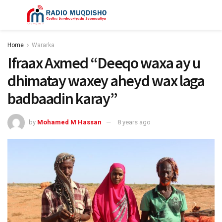
Home
Wararka
Ifraax Axmed “Deeqo waxa ay u
dhimatay waxey aheyd wax laga
badbaadin karay”
by
Mohamed M Hassan
8 years ago