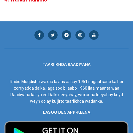
TAARIIKHDA RAADIYAHA
Radio Muqdisho waxaa la aas aasay 1951 sagaal sano ka hor
xorriyadda dalka, laga soo bilaabo 1960 ilaa maanta waa
Raadiyaha kaliya ee Dalku leeyahay, wuxuuna leeyahay keyd
weyn oo ay ku jirto taariikhda wadanka.
LASOO DEG APP-KEENA