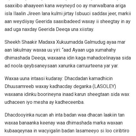
saaxiibo ahaayeen kana weyneyd oo ay marwalbana ariga
isla Ilaalin Jireen lana kulmi jirtay Isbuuci saddax jeer, markii
aan weydiiyay Geerida saaxibadeed waxay ii sheegtay in ay
aad uga naxday Geerida Deeqa una xiistay.
Sheekh Shaakir Madaxa Xukuumadda Galmudug ayaa mar
aan lakulmay waxaa uu yiri: “aad Ayaan uga xumahahy
dhimashada Deeqa, waxaana idin kaga mahadcelinayaa sida
ad noola qeybsaneysaan xanunka carruurteena yar yar.
Waxaa uuna intaasi kudaray: Dhacdadan kamadhicin
Dhuusamreeb waxay kadhacday deganka (LASOLEY)
waxaana idinku boorineyna inaad karun sheegtaan sida wax
udhaceen iyo mesha ay kadheceenba.
Dhacdooyinka nucan ah inta badan waa dhacan laakiin tan
waxaa banaanka keenay waa dhimashada marka waxaan
kubaaqeynaa in wacyigalin badan lasameeyo si loo ciribtiro