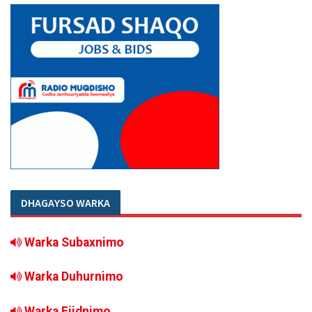
DHAGAYSO WARKA
Warka Subaxnimo
Warka Duhurnimo
Warka Fiidnimo