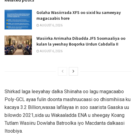
Golaha Wasiirrada XFS oo sixid ku sameeyay
magacaabis hore
AUGUST 6, 2026
Wasiirka Arrimaha Dibadda JFS Soomaaliya oo
kulan la yeeshay Boqorka Urdun Cabdalla II
AUGUST 6, 2026
Shirkad laga leeyahay dalka Shiinaha oo lagu magacaabo
Poly-GCL ayaa fulin doonta mashruucaasi oo dhismihiisa ku
kacaya 3.2 Billion,waxaa lafilayaa in soo saarista Gaaska uu
bilowdo 2021,sida uu Wakaaladda ENA u sheegay Koang
Tutlam Wasiiru Dowlaha Batroolka iyo Macdanta dalkaasi
Itoobiya.