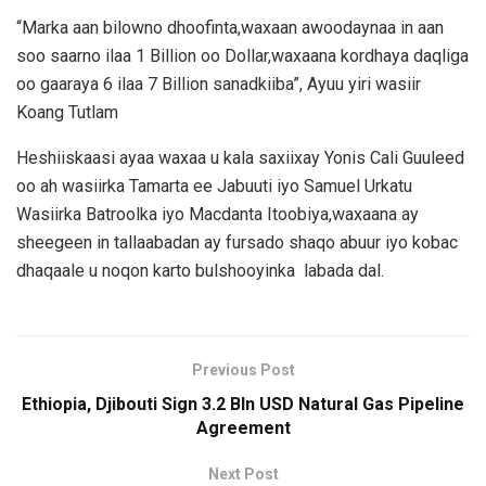
“Marka aan bilowno dhoofinta,waxaan awoodaynaa in aan
soo saarno ilaa 1 Billion oo Dollar,waxaana kordhaya daqliga
oo gaaraya 6 ilaa 7 Billion sanadkiiba”, Ayuu yiri wasiir
Koang Tutlam
Heshiiskaasi ayaa waxaa u kala saxiixay Yonis Cali Guuleed
oo ah wasiirka Tamarta ee Jabuuti iyo Samuel Urkatu
Wasiirka Batroolka iyo Macdanta Itoobiya,waxaana ay
sheegeen in tallaabadan ay fursado shaqo abuur iyo kobac
dhaqaale u noqon karto bulshooyinka labada dal.
Previous Post
Ethiopia, Djibouti Sign 3.2 Bln USD Natural Gas Pipeline
Agreement
Next Post