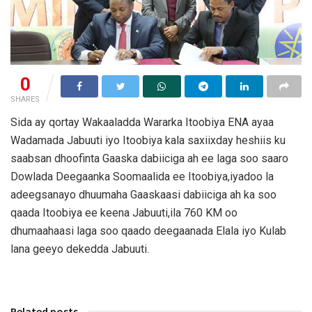
0
SHARES
Sida ay qortay Wakaaladda Wararka Itoobiya ENA ayaa
Wadamada Jabuuti iyo Itoobiya kala saxiixday heshiis ku
saabsan dhoofinta Gaaska dabiiciga ah ee laga soo saaro
Dowlada Deegaanka Soomaalida ee Itoobiya,iyadoo la
adeegsanayo dhuumaha Gaaskaasi dabiiciga ah ka soo
qaada Itoobiya ee keena Jabuuti,ila 760 KM oo
dhumaahaasi laga soo qaado deegaanada Elala iyo Kulab
lana geeyo dekedda Jabuuti.
Related posts