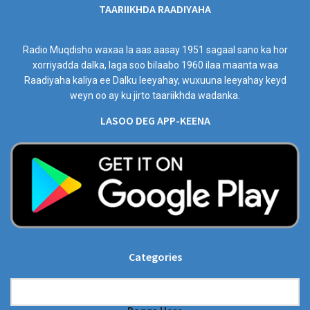
TAARIIKHDA RAADIYAHA
Radio Muqdisho waxaa la aas aasay 1951 sagaal sano ka hor
xorriyadda dalka, laga soo bilaabo 1960 ilaa maanta waa
Raadiyaha kaliya ee Dalku leeyahay, wuxuuna leeyahay keyd
weyn oo ay ku jirto taariikhda wadanka.
LASOO DEG APP-KEENA
Categories
Categories