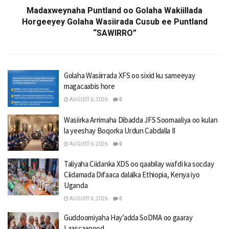
Madaxweynaha Puntland oo Golaha Wakiillada
Horgeeyey Golaha Wasiirada Cusub ee Puntland
“SAWIRRO”
Golaha Wasiirrada XFS oo sixid ku sameeyay
magacaabis hore
AUGUST 6, 2026
0
Wasiirka Arrimaha Dibadda JFS Soomaaliya oo kulan
la yeeshay Boqorka Urdun Cabdalla II
AUGUST 6, 2026
0
Taliyaha Ciidanka XDS oo qaabilay wafdi ka socday
Ciidamada Difaaca dalalka Ethiopia, Kenya iyo
Uganda
AUGUST 6, 2026
0
Guddoomiyaha Hay’adda SoDMA oo gaaray
Laascaanood