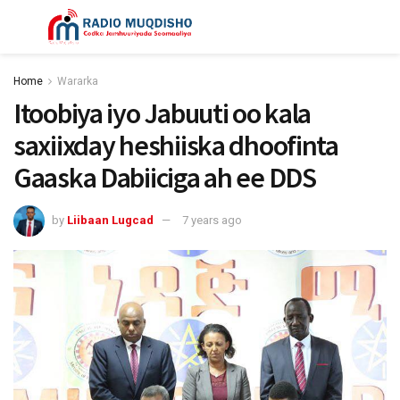
Home
Wararka
Itoobiya iyo Jabuuti oo kala
saxiixday heshiiska dhoofinta
Gaaska Dabiiciga ah ee DDS
by
Liibaan Lugcad
7 years ago