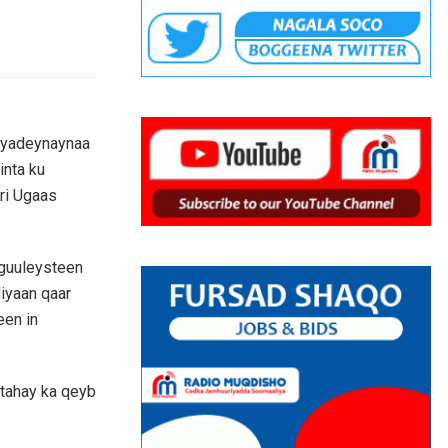
iyadeynaynaa
inta ku
ri Ugaas
guuleysteen
iyaan qaar
een in
 tahay ka qeyb