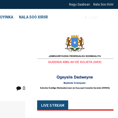
Nagu Saabsan
Nala Soo Xiriir
OYINKA
NALA SOO XIRIIR
Login
0
LIVE STREAM