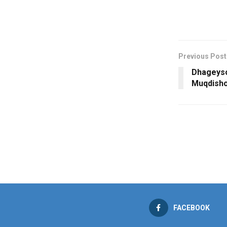
Previous Post
Dhageyso
Muqdish
FACEBOOK