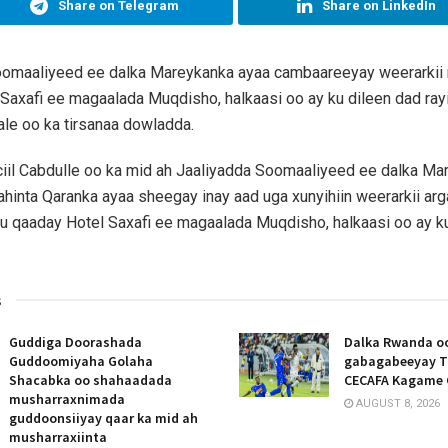
Share on Telegram
Share on LinkedIn
oomaaliyeed ee dalka Mareykanka ayaa cambaareeyay weerarkii 
Saxafi ee magaalada Muqdisho, halkaasi oo ay ku dileen dad rayi
kale oo ka tirsanaa dowladda.
il Cabdulle oo ka mid ah Jaaliyadda Soomaaliyeed ee dalka Ma
hinta Qaranka ayaa sheegay inay aad uga xunyihiin weerarkii ar
u qaaday Hotel Saxafi ee magaalada Muqdisho, halkaasi oo ay ku
s
Guddiga Doorashada
Dalka Rwanda oo
Guddoomiyaha Golaha
gabagabeeyay T
Shacabka oo shahaadada
CECAFA Kagame 
musharraxnimada
AUGUST 8, 2026
guddoonsiiyay qaar ka mid ah
musharraxiinta