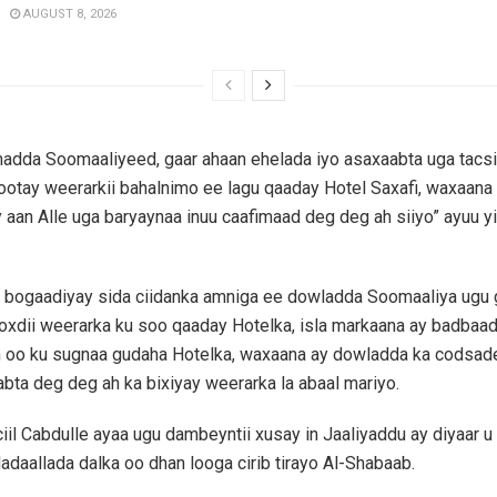
AUGUST 8, 2026
dda Soomaaliyeed, gaar ahaan ehelada iyo asaxaabta uga tacs
iyootay weerarkii bahalnimo ee lagu qaaday Hotel Saxafi, waxaana 
aan Alle uga baryaynaa inuu caafimaad deg deg ah siiyo” ayuu yi
 bogaadiyay sida ciidanka amniga ee dowladda Soomaaliya ugu 
ooxdii weerarka ku soo qaaday Hotelka, isla markaana ay badbaad
n oo ku sugnaa gudaha Hotelka, waxaana ay dowladda ka codsad
aabta deg deg ah ka bixiyay weerarka la abaal mariyo.
il Cabdulle ayaa ugu dambeyntii xusay in Jaaliyaddu ay diyaar u
daallada dalka oo dhan looga cirib tirayo Al-Shabaab.