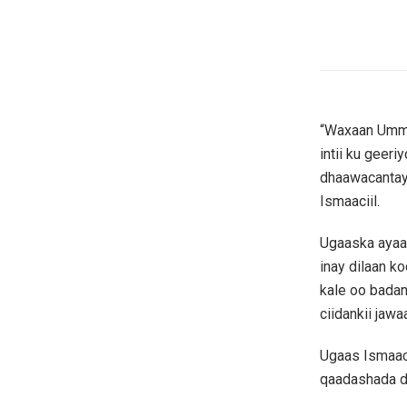
“Waxaan Umma
intii ku geer
dhaawacantay 
Ismaaciil.
Ugaaska ayaa
inay dilaan k
kale oo bada
ciidankii jaw
Ugaas Ismaaci
qaadashada da