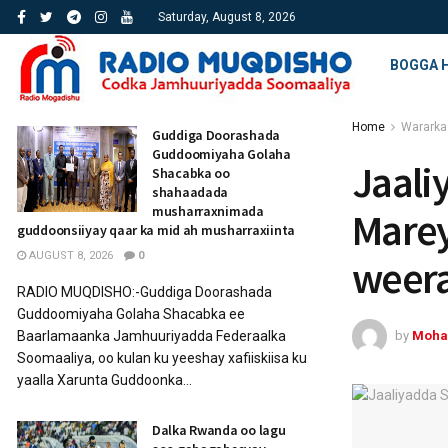
Saturday, August 8, 2026
BOGGA 
Home
Wararka
Guddiga Doorashada
Guddoomiyaha Golaha
Jaali
Shacabka oo
shahaadada
musharraxnimada
Mare
guddoonsiiyay qaar ka mid ah musharraxiinta
AUGUST 8, 2026
0
weera
RADIO MUQDISHO:-Guddiga Doorashada
Guddoomiyaha Golaha Shacabka ee
by
Moha
Baarlamaanka Jamhuuriyadda Federaalka
Soomaaliya, oo kulan ku yeeshay xafiiskiisa ku
yaalla Xarunta Guddoonka...
Dalka Rwanda oo lagu