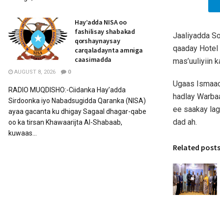
Hay’adda NISA oo
fashilisay shabakad
Jaaliyadda S
qorshaynaysay
qaaday Hotel 
carqaladaynta amniga
caasimadda
mas’uuliyiin 
AUGUST 8, 2026
0
Ugaas Ismaaci
RADIO MUQDISHO:-Ciidanka Hay’adda
hadlay Warbaa
Sirdoonka iyo Nabadsugidda Qaranka (NISA)
ee saakay lag
ayaa gacanta ku dhigay Sagaal dhagar-qabe
dad ah.
oo ka tirsan Khawaarijta Al-Shabaab,
kuwaas...
Related post