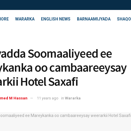
HORE
WARARKA
ENGLISH NEWS
BARNAAMIJYADA
SHAQO
yadda Soomaaliyeed ee
ykanka oo cambaareeysay
rkii Hotel Saxafi
med M Hassan
11 years ago
in
Wararka