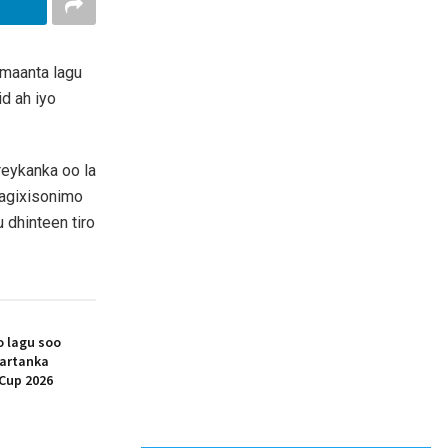
maanta lagu
d ah iyo
reykanka oo la
gagixisonimo
 dhinteen tiro
 lagu soo
artanka
Cup 2026