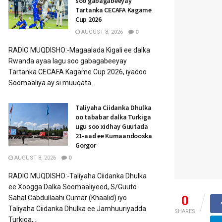
soo gabagabeeyay
Tartanka CECAFA Kagame
Cup 2026
AUGUST 8, 2026
0
RADIO MUQDISHO:-Magaalada Kigali ee dalka
Rwanda ayaa lagu soo gabagabeeyay
Tartanka CECAFA Kagame Cup 2026, iyadoo
Soomaaliya ay si muuqata...
Taliyaha Ciidanka Dhulka
oo tababar dalka Turkiga
ugu soo xidhay Guutada
21-aad ee Kumaandooska
Gorgor
AUGUST 8, 2026
0
RADIO MUQDISHO:-Taliyaha Ciidanka Dhulka
ee Xoogga Dalka Soomaaliyeed, S/Guuto
0
Sahal Cabdullaahi Cumar (Khaalid) iyo
Taliyaha Ciidanka Dhulka ee Jamhuuriyadda
SHARES
Turkiga,...