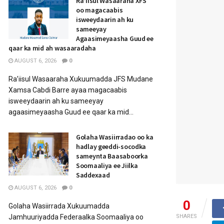
Ra’iisul Wasaaraha XFS
oo magacaabis
isweeydaarin ah ku
sameeyay
Agaasimeyaasha Guud ee
qaar ka mid ah wasaaradaha
AUGUST 6, 2026
0
Ra’iisul Wasaaraha Xukuumadda JFS Mudane
Xamsa Cabdi Barre ayaa magacaabis
isweeydaarin ah ku sameeyay
agaasimeyaasha Guud ee qaar ka mid...
Golaha Wasiirradao oo ka
hadlay geeddi-socodka
sameynta Baasaboorka
Soomaaliya ee Jiilka
Saddexaad
AUGUST 6, 2026
0
0
Golaha Wasiirrada Xukuumadda
SHARES
Jamhuuriyadda Federaalka Soomaaliya oo