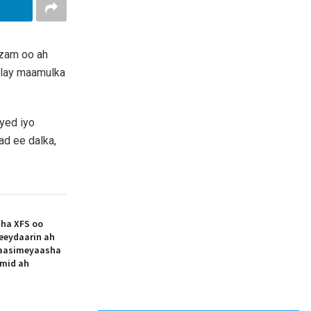
mzam oo ah
alay maamulka
yed iyo
ad ee dalka,
aha XFS oo
eeydaarin ah
aasimeyaasha
 mid ah