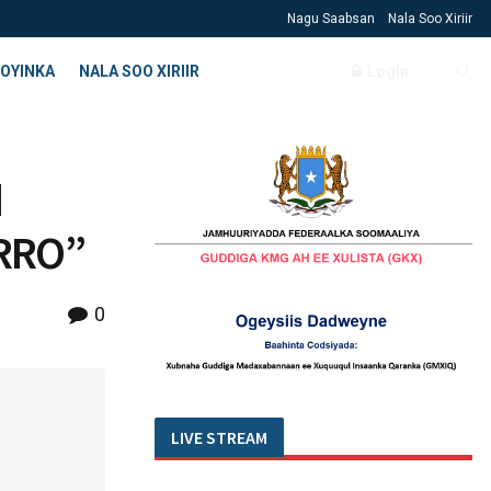
Nagu Saabsan
Nala Soo Xiriir
OYINKA
NALA SOO XIRIIR
Login
d
IRRO”
0
LIVE STREAM