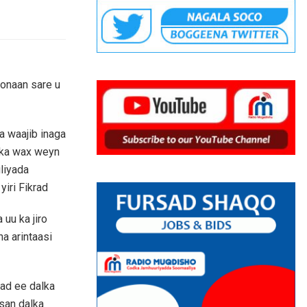
onaan sare u
 waajib inaga
lka wax weyn
liyada
iri Fikrad
uu ka jiro
a arintaasi
mad ee dalka
san dalka