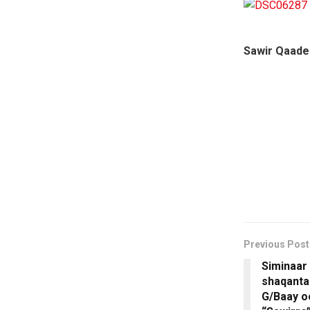
Sawir Qaade
Previous Post
Siminaar
shaqanta
G/Baay o