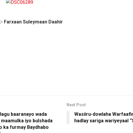
:- Farxaan Suleymaan Daahir
Next Post
 lagu baaranayo wada
Wasiiru-dowlaha Warfaafi
 maamulka iyo bulshada
hadlay xariga wariyeyaal
o ka furmay Baydhabo