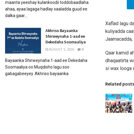
maanta yeeshay kulankoodii toddobaadlaha
ahaa, ayaa lagaga hadlay xaaladda guud ee
dalka gaar...
Xaflad lagu d
Akhriso Bayaanka
kuliyadda ca
Shirweynaha 1-aad ee
Jaamacadda, a
Dekedaha Soomaaliya
AUGUST 5, 2026
0
Qaar kamid ah
dhaqaatirta w
Bayaanka Shirweynaha 1-aad ee Dekedaha
Soomaaliya oo Muqdisho lagu soo
si wax looga 
gabagabeeyey. Akhriso bayaanka
Related post