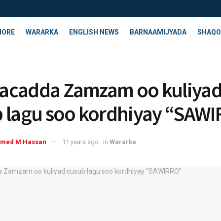
HORE
WARARKA
ENGLISH NEWS
BARNAAMIJYADA
SHAQO
acadda Zamzam oo kuliya
 lagu soo kordhiyay “SAW
med M Hassan
11 years ago
in
Wararka