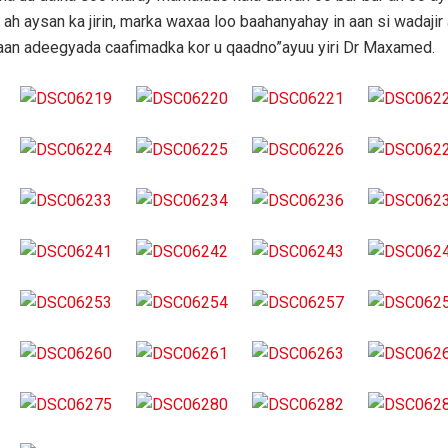
ah aysan ka jirin, marka waxaa loo baahanyahay in aan si wadajir
aan adeegyada caafimadka kor u qaadno”ayuu yiri Dr Maxamed.