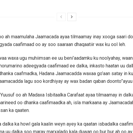
 oo ah maamulaha Jaamacada ayaa tilmaamay inay xooga saari do
yada caafimaad oo ay soo saaraan dhaqaatiir wax ku ool leh.
waa waxa ugu muhiimsan ee uu beni’aadamku ku noolyahay, waana
 horumarino adeegyada caafimaad ee dalka, inkasto haatan uu da
 dhanka caafmadka, Hadana Jaamacadda waxaa go’aan satay in ku
aamacadda lagu soo kordhiyay ay wax badan qaban doonto”ayuu y
usuf oo ah Madaxa Isbitaalka Carafaat ayaa tilmaamay in dalka 
arineed oo dhanka caafimaadka ah, isla markaana ay Jaamacadah
san ka qaaten.
dalka ka howl gala kaalin weyn ayey ka qaatan isbadalka caafi
ma uu dalka soo maray marxalado kala duwan oo bur bur ah oo ay