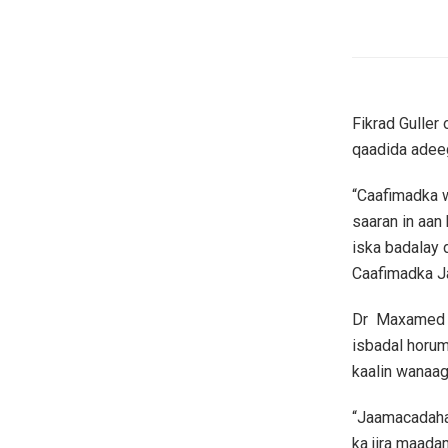
Fikrad Guller
qaadida adeeg
“Caafimadka 
saaran in aan
iska badalay
Caafimadka J
Dr Maxamed Yu
isbadal horum
kaalin wanaag
“Jaamacadaha 
ka jira maada