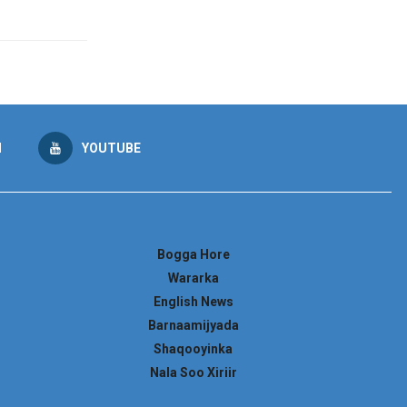
M
YOUTUBE
Bogga Hore
Wararka
English News
Barnaamijyada
Shaqooyinka
Nala Soo Xiriir