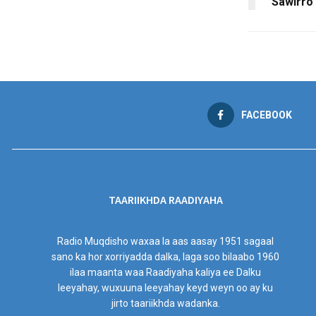
“Sawirro
FACEBOOK
TAARIIKHDA RAADIYAHA
Radio Muqdisho waxaa la aas aasay 1951 sagaal
sano ka hor xorriyadda dalka, laga soo bilaabo 1960
ilaa maanta waa Raadiyaha kaliya ee Dalku
leeyahay, wuxuuna leeyahay keyd weyn oo ay ku
jirto taariikhda wadanka.