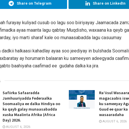
Share on Telegram
Share on LinkedIn
aah furayay kuliyad cusub oo lagu soo biiriyayay Jaamacada za
afimadka ayaa maanta lagu qabtay Muqdisho, waxaana ka qeyb g
rday, iyo marti sharaf kale oo munaasabadda lagu casuumay.
 dadkii halkaasi kahadlay ayaa soo jeediyay in bulshada Soomali
axbaratay ay horumarin balaaran ku sameeyen adeegyada caafim
qabto baahiyaha caafimad ee gudaha dalka ka jira.
s
Safiirka Safaaradda
Ra’iisul Wasaar
Jamhuuriyadda Federaalka
magacaabis isw
Soomaaliya ee dalka Hindiya oo
ku sameeyay Ag
ka qayb galay munaasabadda
Guud ee qaar ka
xuska Maalinta Afrika (Africa
wasaaradaha
Day) 2026.
AUGUST 6, 2026
AUGUST 6, 2026