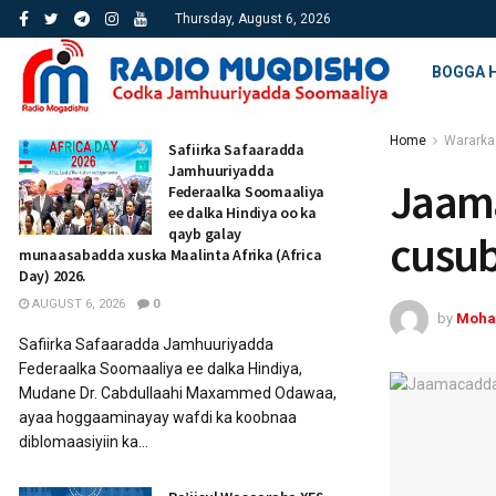
Thursday, August 6, 2026
BOGGA 
Home
Wararka
Safiirka Safaaradda
Jamhuuriyadda
Jaam
Federaalka Soomaaliya
ee dalka Hindiya oo ka
qayb galay
cusub
munaasabadda xuska Maalinta Afrika (Africa
Day) 2026.
AUGUST 6, 2026
0
by
Moha
Safiirka Safaaradda Jamhuuriyadda
Federaalka Soomaaliya ee dalka Hindiya,
Mudane Dr. Cabdullaahi Maxammed Odawaa,
ayaa hoggaaminayay wafdi ka koobnaa
diblomaasiyiin ka...