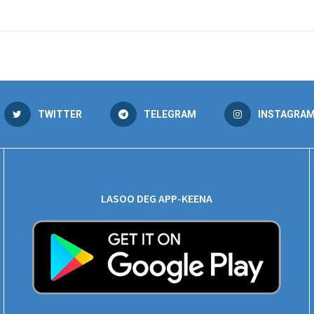
”
TWITTER
TELEGRAM
INSTAGRA
LASOO DEG APP-KEENA