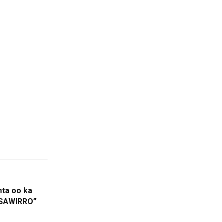
nta oo ka
 “SAWIRRO”