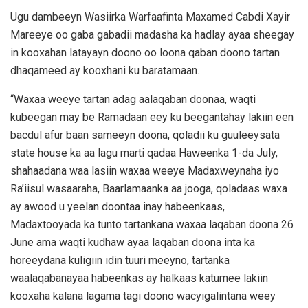
Ugu dambeeyn Wasiirka Warfaafinta Maxamed Cabdi Xayir
Mareeye oo gaba gabadii madasha ka hadlay ayaa sheegay
in kooxahan latayayn doono oo loona qaban doono tartan
dhaqameed ay kooxhani ku baratamaan.
“Waxaa weeye tartan adag aalaqaban doonaa, waqti
kubeegan may be Ramadaan eey ku beegantahay lakiin een
bacdul afur baan sameeyn doona, qoladii ku guuleeysata
state house ka aa lagu marti qadaa Haweenka 1-da July,
shahaadana waa lasiin waxaa weeye Madaxweynaha iyo
Ra’iisul wasaaraha, Baarlamaanka aa jooga, qoladaas waxa
ay awood u yeelan doontaa inay habeenkaas,
Madaxtooyada ka tunto tartankana waxaa laqaban doona 26
June ama waqti kudhaw ayaa laqaban doona inta ka
horeeydana kuligiin idin tuuri meeyno, tartanka
waalaqabanayaa habeenkas ay halkaas katumee lakiin
kooxaha kalana lagama tagi doono wacyigalintana weey