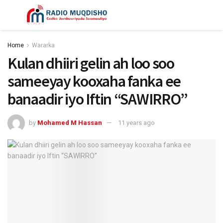
Home
Wararka
Kulan dhiiri gelin ah loo soo
sameeyay kooxaha fanka ee
banaadir iyo Iftin “SAWIRRO”
by
Mohamed M Hassan
11 years ago