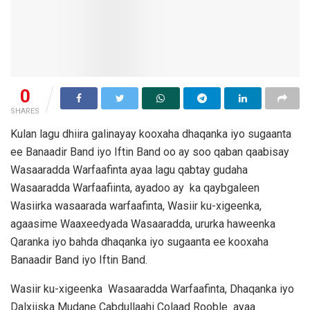
0
SHARES
Kulan lagu dhiira galinayay kooxaha dhaqanka iyo sugaanta
ee Banaadir Band iyo Iftin Band oo ay soo qaban qaabisay
Wasaaradda Warfaafinta ayaa lagu qabtay gudaha
Wasaaradda Warfaafiinta, ayadoo ay ka qaybgaleen
Wasiirka wasaarada warfaafinta, Wasiir ku-xigeenka,
agaasime Waaxeedyada Wasaaradda, ururka haweenka
Qaranka iyo bahda dhaqanka iyo sugaanta ee kooxaha
Banaadir Band iyo Iftin Band.
Wasiir ku-xigeenka Wasaaradda Warfaafinta, Dhaqanka iyo
Dalxiiska Mudane Cabdullaahi Colaad Rooble ayaa