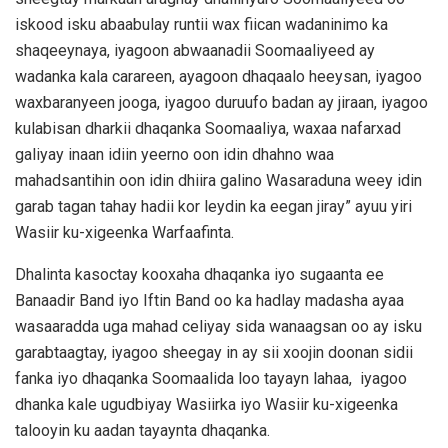
iskood isku abaabulay runtii wax fiican wadaninimo ka
shaqeeynaya, iyagoon abwaanadii Soomaaliyeed ay
wadanka kala carareen, ayagoon dhaqaalo heeysan, iyagoo
waxbaranyeen jooga, iyagoo duruufo badan ay jiraan, iyagoo
kulabisan dharkii dhaqanka Soomaaliya, waxaa nafarxad
galiyay inaan idiin yeerno oon idin dhahno waa
mahadsantihin oon idin dhiira galino Wasaraduna weey idin
garab tagan tahay hadii kor leydin ka eegan jiray” ayuu yiri
Wasiir ku-xigeenka Warfaafinta.
Dhalinta kasoctay kooxaha dhaqanka iyo sugaanta ee
Banaadir Band iyo Iftin Band oo ka hadlay madasha ayaa
wasaaradda uga mahad celiyay sida wanaagsan oo ay isku
garabtaagtay, iyagoo sheegay in ay sii xoojin doonan sidii
fanka iyo dhaqanka Soomaalida loo tayayn lahaa, iyagoo
dhanka kale ugudbiyay Wasiirka iyo Wasiir ku-xigeenka
talooyin ku aadan tayaynta dhaqanka.