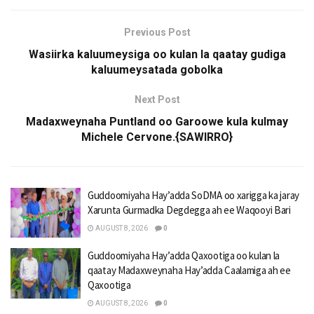
Previous Post
Wasiirka kaluumeysiga oo kulan la qaatay gudiga
kaluumeysatada gobolka
Next Post
Madaxweynaha Puntland oo Garoowe kula kulmay
Michele Cervone.{SAWIRRO}
Guddoomiyaha Hay’adda SoDMA oo xarigga ka jaray
Xarunta Gurmadka Degdegga ah ee Waqooyi Bari
AUGUST 8, 2026
0
Guddoomiyaha Hay’adda Qaxootiga oo kulan la
qaatay Madaxweynaha Hay’adda Caalamiga ah ee
Qaxootiga
AUGUST 8, 2026
0