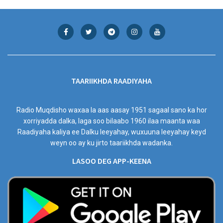
TAARIIKHDA RAADIYAHA
Radio Muqdisho waxaa la aas aasay 1951 sagaal sano ka hor
xorriyadda dalka, laga soo bilaabo 1960 ilaa maanta waa
Raadiyaha kaliya ee Dalku leeyahay, wuxuuna leeyahay keyd
weyn oo ay ku jirto taariikhda wadanka.
LASOO DEG APP-KEENA