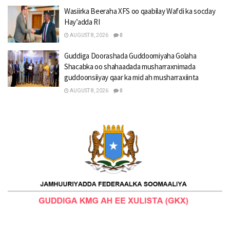
Wasiirka Beeraha XFS oo qaabilay Wafdi ka socday
Hay’adda RI
AUGUST 8, 2026
0
Guddiga Doorashada Guddoomiyaha Golaha
Shacabka oo shahaadada musharraxnimada
guddoonsiiyay qaar ka mid ah musharraxiinta
AUGUST 8, 2026
0