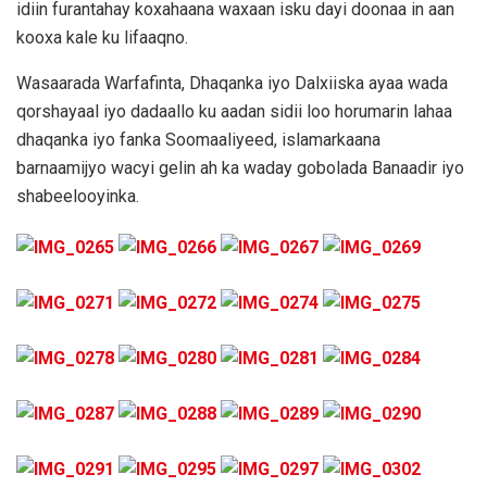
idiin furantahay koxahaana waxaan isku dayi doonaa in aan
kooxa kale ku lifaaqno.
Wasaarada Warfafinta, Dhaqanka iyo Dalxiiska ayaa wada
qorshayaal iyo dadaallo ku aadan sidii loo horumarin lahaa
dhaqanka iyo fanka Soomaaliyeed, islamarkaana
barnaamijyo wacyi gelin ah ka waday gobolada Banaadir iyo
shabeelooyinka.