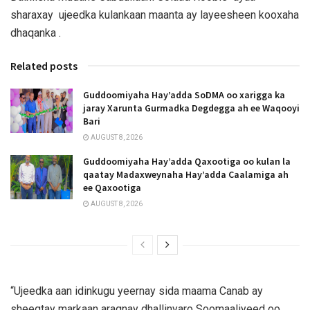
sharaxay ujeedka kulankaan maanta ay layeesheen kooxaha
dhaqanka .
Related posts
Guddoomiyaha Hay’adda SoDMA oo xarigga ka
jaray Xarunta Gurmadka Degdegga ah ee Waqooyi
Bari
AUGUST 8, 2026
Guddoomiyaha Hay’adda Qaxootiga oo kulan la
qaatay Madaxweynaha Hay’adda Caalamiga ah
ee Qaxootiga
AUGUST 8, 2026
“Ujeedka aan idinkugu yeernay sida maama Canab ay
sheegtay markaan aragnay dhallinyaro Soomaaliyeed oo