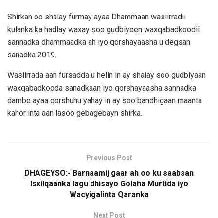
Shirkan oo shalay furmay ayaa Dhammaan wasiirradii
kulanka ka hadlay waxay soo gudbiyeen waxqabadkoodii
sannadka dhammaadka ah iyo qorshayaasha u degsan
sanadka 2019.
Wasiirrada aan fursadda u helin in ay shalay soo gudbiyaan
waxqabadkooda sanadkaan iyo qorshayaasha sannadka
dambe ayaa qorshuhu yahay in ay soo bandhigaan maanta
kahor inta aan lasoo gebagebayn shirka.
Previous Post
DHAGEYSO:- Barnaamij gaar ah oo ku saabsan
Isxilqaanka lagu dhisayo Golaha Murtida iyo
Wacyigalinta Qaranka
Next Post