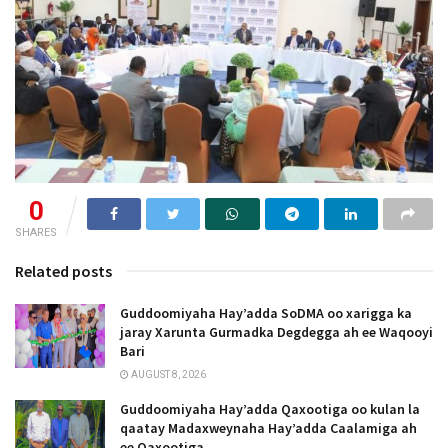
0
SHARES
Related posts
Guddoomiyaha Hay’adda SoDMA oo xarigga ka
jaray Xarunta Gurmadka Degdegga ah ee Waqooyi
Bari
AUGUST 8, 2026
Guddoomiyaha Hay’adda Qaxootiga oo kulan la
qaatay Madaxweynaha Hay’adda Caalamiga ah
ee Qaxootiga