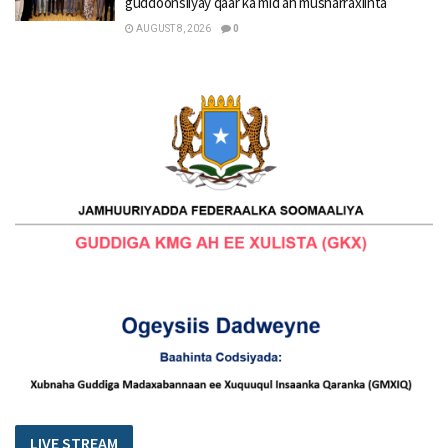
guddoonsiiyay qaar ka mid ah musharraxiinta
AUGUST 8, 2026
0
LIVE STREAM