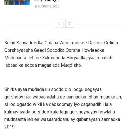
AUGUST 8, 2026
Kulan Sannadeedka Golaha Wasiirrada ee Dar-dar Gelinta
Qorshayaasha Geedi Socodka Qorshe Howleedka
Mudnaanta leh ee Xukumadda Horyaalla ayaa maalintii
labaad ka socda magaalada Muqdisho.
Shirka ayaa mudada uu socdo dib loogu eegayaa
qorshooyinkii wasaaradaha ee sannadkan dhammaadka ah,
si loo ogaado wixii ka qabsoomay iyo caqabadihii lala
kulmay iyada oo sidoo kale lagu qorsheynayay howlaha
mudnaanta leh ee wasaaraddahu ay qabanayaan sannadka
2019.