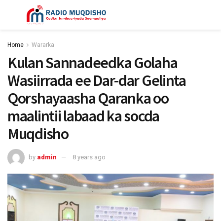
Home
Wararka
Kulan Sannadeedka Golaha
Wasiirrada ee Dar-dar Gelinta
Qorshayaasha Qaranka oo
maalintii labaad ka socda
Muqdisho
by
admin
8 years ago