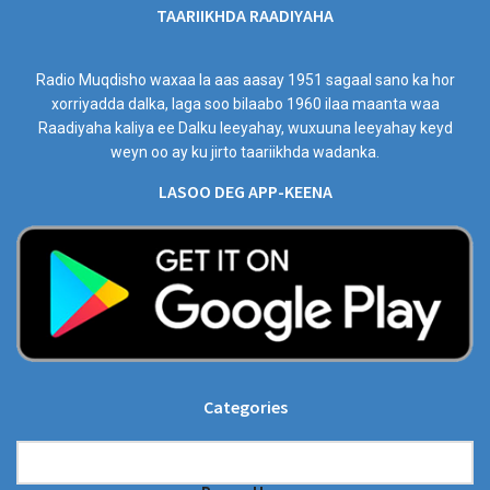
TAARIIKHDA RAADIYAHA
Radio Muqdisho waxaa la aas aasay 1951 sagaal sano ka hor
xorriyadda dalka, laga soo bilaabo 1960 ilaa maanta waa
Raadiyaha kaliya ee Dalku leeyahay, wuxuuna leeyahay keyd
weyn oo ay ku jirto taariikhda wadanka.
LASOO DEG APP-KEENA
Categories
Categories