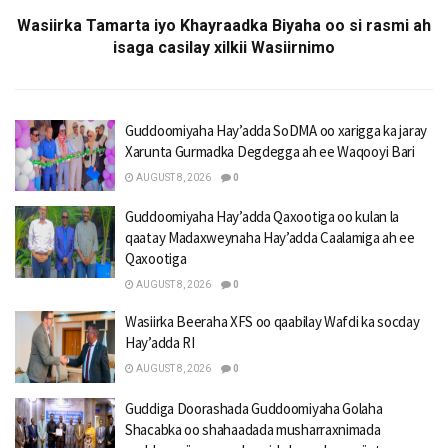
Wasiirka Tamarta iyo Khayraadka Biyaha oo si rasmi ah
isaga casilay xilkii Wasiirnimo
Guddoomiyaha Hay’adda SoDMA oo xarigga ka jaray
Xarunta Gurmadka Degdegga ah ee Waqooyi Bari
AUGUST 8, 2026
0
Guddoomiyaha Hay’adda Qaxootiga oo kulan la
qaatay Madaxweynaha Hay’adda Caalamiga ah ee
Qaxootiga
AUGUST 8, 2026
0
Wasiirka Beeraha XFS oo qaabilay Wafdi ka socday
Hay’adda RI
AUGUST 8, 2026
0
Guddiga Doorashada Guddoomiyaha Golaha
Shacabka oo shahaadada musharraxnimada