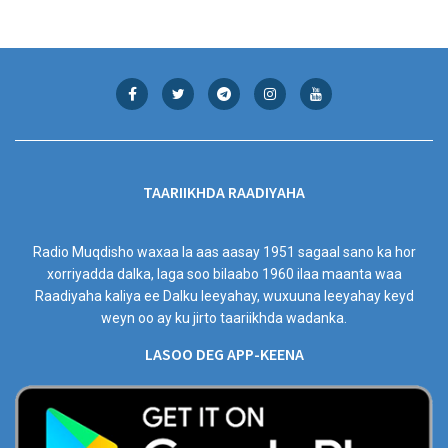
TAARIIKHDA RAADIYAHA
Radio Muqdisho waxaa la aas aasay 1951 sagaal sano ka hor
xorriyadda dalka, laga soo bilaabo 1960 ilaa maanta waa
Raadiyaha kaliya ee Dalku leeyahay, wuxuuna leeyahay keyd
weyn oo ay ku jirto taariikhda wadanka.
LASOO DEG APP-KEENA