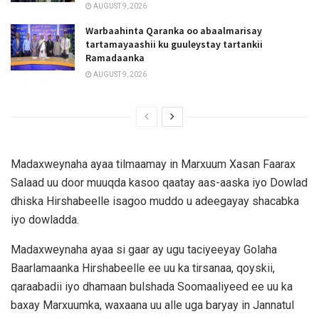
AUGUST 9, 2026
Warbaahinta Qaranka oo abaalmarisay
tartamayaashii ku guuleystay tartankii
Ramadaanka
AUGUST 9, 2026
Madaxweynaha ayaa tilmaamay in Marxuum Xasan Faarax
Salaad uu door muuqda kasoo qaatay aas-aaska iyo Dowlad
dhiska Hirshabeelle isagoo muddo u adeegayay shacabka
iyo dowladda.
Madaxweynaha ayaa si gaar ay ugu taciyeeyay Golaha
Baarlamaanka Hirshabeelle ee uu ka tirsanaa, qoyskii,
qaraabadii iyo dhamaan bulshada Soomaaliyeed ee uu ka
baxay Marxuumka, waxaana uu alle uga baryay in Jannatul