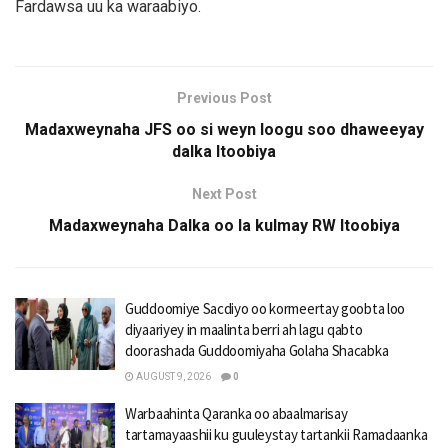
Fardawsa uu ka waraabiyo.
Previous Post
Madaxweynaha JFS oo si weyn loogu soo dhaweeyay
dalka Itoobiya
Next Post
Madaxweynaha Dalka oo la kulmay RW Itoobiya
Guddoomiye Sacdiyo oo kormeertay goobta loo
diyaariyey in maalinta berri ah lagu qabto
doorashada Guddoomiyaha Golaha Shacabka
AUGUST 9, 2026
0
Warbaahinta Qaranka oo abaalmarisay
tartamayaashii ku guuleystay tartankii Ramadaanka