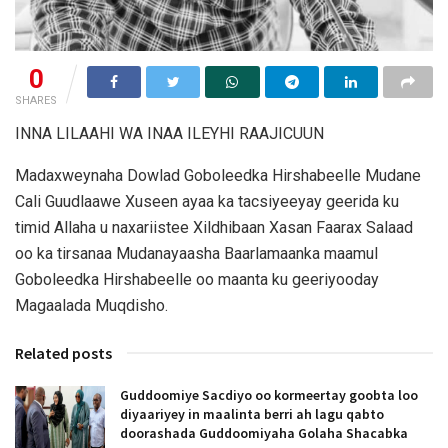
0
SHARES
INNA LILAAHI WA INAA ILEYHI RAAJICUUN
Madaxweynaha Dowlad Goboleedka Hirshabeelle Mudane
Cali Guudlaawe Xuseen ayaa ka tacsiyeeyay geerida ku
timid Allaha u naxariistee Xildhibaan Xasan Faarax Salaad
oo ka tirsanaa Mudanayaasha Baarlamaanka maamul
Goboleedka Hirshabeelle oo maanta ku geeriyooday
Magaalada Muqdisho.
Related posts
Guddoomiye Sacdiyo oo kormeertay goobta loo
diyaariyey in maalinta berri ah lagu qabto
doorashada Guddoomiyaha Golaha Shacabka