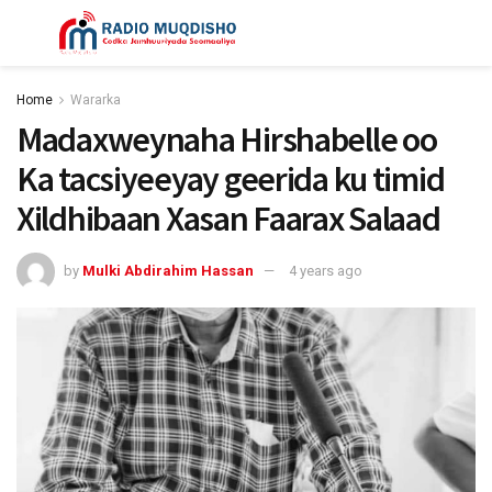
Home
Wararka
Madaxweynaha Hirshabelle oo
Ka tacsiyeeyay geerida ku timid
Xildhibaan Xasan Faarax Salaad
by
Mulki Abdirahim Hassan
4 years ago