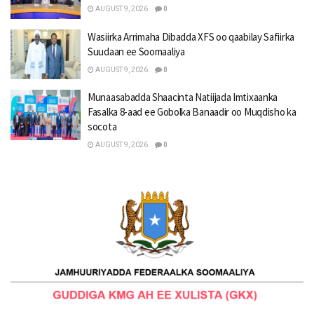
AUGUST 9, 2026
0
Wasiirka Arrimaha Dibadda XFS oo qaabilay Safiirka
Suudaan ee Soomaaliya
AUGUST 9, 2026
0
Munaasabadda Shaacinta Natiijada Imtixaanka
Fasalka 8-aad ee Gobolka Banaadir oo Muqdisho ka
socota
AUGUST 9, 2026
0