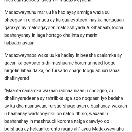
Madaxweynuhu mar uu ka hadlayay amniga waxa uu
sheegay in ciidamada ay ku guuleysteen inay ka hortagaan
qaraxyo ay maleegayeen maleeshiyada Al-Shabaab, loona
baahanyahay in laga hortago dhalinta ay marin
habaabinayaan.
Madaxweynaba waxa uu ka hadlay in beesha caalamka ay
gacan ka geysato sidii mashaariic horumarineed loogu
hirgelin lahaa dalka, oo fursado shaqo loogu abuuri lahaa
dhallinyarad
“Maanta caalamka waxaan rabnaa inaan u sheegno, si
dhallinyaradeena ay tahriibka uga soo noqdaan iyo badaha
ay ku dhamaanayaan, fursad shaqo ayan u baahanay, waxaan
u baahanay waddooyinkii oo naloo dhiso, waxaan u
baahanahay in mashruucii koronta nalga caawiyo oo
bulshada ay helaan koronto raqiis ah” ayuu Madaxweynuhu