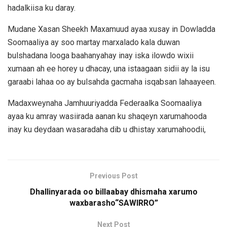
hadalkiisa ku daray.
Mudane Xasan Sheekh Maxamuud ayaa xusay in Dowladda
Soomaaliya ay soo martay marxalado kala duwan
bulshadana looga baahanyahay inay iska ilowdo wixii
xumaan ah ee horey u dhacay, una istaagaan sidii ay la isu
garaabi lahaa oo ay bulsahda gacmaha isqabsan lahaayeen.
Madaxweynaha Jamhuuriyadda Federaalka Soomaaliya
ayaa ku amray wasiirada aanan ku shaqeyn xarumahooda
inay ku deydaan wasaradaha dib u dhistay xarumahoodii,
Previous Post
Dhallinyarada oo billaabay dhismaha xarumo
waxbarasho“SAWIRRO”
Next Post