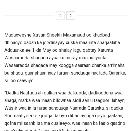
Madaxweyne Xasan Sheekh Maxamuud oo khudbad
dhinacyo badan ka jeedinayay xuska maalinta shaqaalaha
Adduunka ee 1-da May oo shalay lagu qabtay Xarunta
Wasaaradda shaqada ayaa ku amray mas’uuliyiinta
Wasaaradda shaqada inay xoogga saaraan dhanka arrimaha
bulshada, gaar ahaan inay furaan sanduuqa naafada Qaranka,
si loo caawiyo.
“Dadka Naafada ah dalkan waa dalkooda, dadkooduna waa
anaga, marka waa inaan bilownaa sidii aan u taageeri lahayn,
Wasiir waa in la furaa sanduuqa Naafada Qaranka, si dadka
Soomaaliyeed ee jooga dal iyo dibad ay uga qeyb qaataan,
qofna miisaankiisa ma cusleeyo, waa inaan ka faalo qaadno
mas’uuliyadooda” ayuu yiri Madaxweynaha.