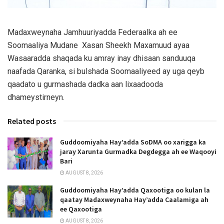
Madaxweynaha Jamhuuriyadda Federaalka ah ee
Soomaaliya Mudane Xasan Sheekh Maxamuud ayaa
Wasaaradda shaqada ku amray inay dhisaan sanduuqa
naafada Qaranka, si bulshada Soomaaliyeed ay uga qeyb
qaadato u gurmashada dadka aan lixaadooda
dhameystirneyn.
Related posts
Guddoomiyaha Hay’adda SoDMA oo xarigga ka
jaray Xarunta Gurmadka Degdegga ah ee Waqooyi
Bari
AUGUST 8, 2026
Guddoomiyaha Hay’adda Qaxootiga oo kulan la
qaatay Madaxweynaha Hay’adda Caalamiga ah
ee Qaxootiga
AUGUST 8, 2026