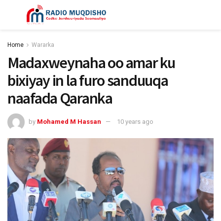
Home
Wararka
Madaxweynaha oo amar ku
bixiyay in la furo sanduuqa
naafada Qaranka
by
Mohamed M Hassan
10 years ago