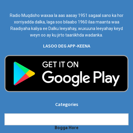
Radio Muqdisho waxaa la aas aasay 1951 sagaal sano ka hor
xorriyadda dalka, laga soo bilaabo 1960 ilaa maanta waa
Raadiyaha kaliya ee Dalku leeyahay, wuxuuna leeyahay keyd
weyn oo ay ku jirto taariikhda wadanka.
LASOO DEG APP-KEENA
Categories
Categories
Bogga Hore