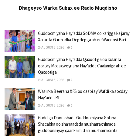
Dhageyso Warka Subax ee Radio Muqdisho
Guddoomiyaha Hay’adda SoDMA oo xarigga ka jaray
Xarunta Gurmadka Degdegga ah ee Waqooyi Bari
AUGUST 8, 2026
0
Guddoomiyaha Hay’adda Qaxootiga oo kulan la
qaatay Madaxweynaha Hay’adda Caalamiga ah ee
Qaxootiga
AUGUST 8, 2026
0
Wasiirka Beeraha XFS oo qaabilay Wafdi ka socday
Hay’adda RI
AUGUST 8, 2026
0
Guddiga Doorashada Guddoomiyaha Golaha
Shacabka oo shahaadada musharraxnimada
guddoonsiiyay qaar ka mid ah musharraxiinta