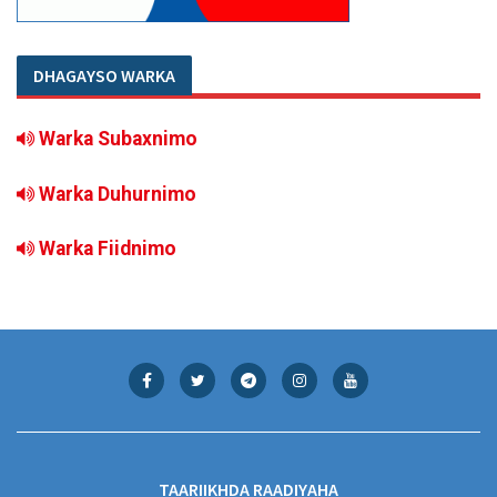
DHAGAYSO WARKA
Warka Subaxnimo
Warka Duhurnimo
Warka Fiidnimo
TAARIIKHDA RAADIYAHA