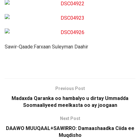
Sawir-Qaade:Farxaan Suleyman Daahir
Previous Post
Madaxda Qaranka oo hambalyo u dirtay Ummadda
Soomaaliyeed meelkasta oo ay joogaan
Next Post
DAAWO MUUQAAL+SAWIRRO: Damaashaadka Ciida ee
Muqdisho