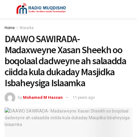
Home
Wararka
DAAWO SAWIRADA-
Madaxweyne Xasan Sheekh oo
boqolaal dadweyne ah salaadda
ciidda kula dukaday Masjidka
Isbaheysiga Islaamka
by
Mohamed M Hassan
11 years ago