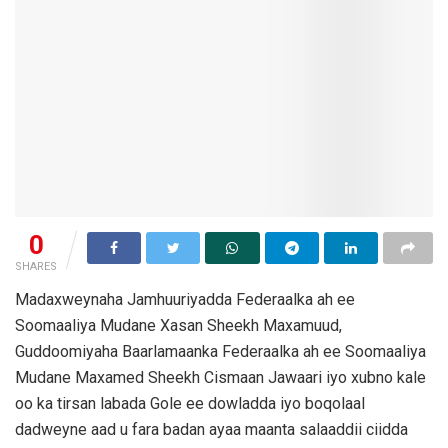
0
SHARES
Madaxweynaha Jamhuuriyadda Federaalka ah ee
Soomaaliya Mudane Xasan Sheekh Maxamuud,
Guddoomiyaha Baarlamaanka Federaalka ah ee Soomaaliya
Mudane Maxamed Sheekh Cismaan Jawaari iyo xubno kale
oo ka tirsan labada Gole ee dowladda iyo boqolaal
dadweyne aad u fara badan ayaa maanta salaaddii ciidda