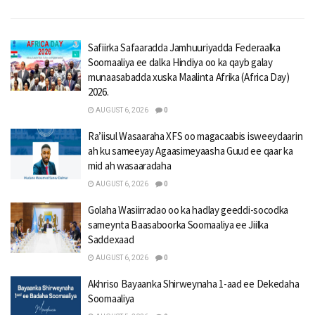
Safiirka Safaaradda Jamhuuriyadda Federaalka
Soomaaliya ee dalka Hindiya oo ka qayb galay
munaasabadda xuska Maalinta Afrika (Africa Day)
2026.
AUGUST 6, 2026
0
Ra’iisul Wasaaraha XFS oo magacaabis isweeydaarin
ah ku sameeyay Agaasimeyaasha Guud ee qaar ka
mid ah wasaaradaha
AUGUST 6, 2026
0
Golaha Wasiirradao oo ka hadlay geeddi-socodka
sameynta Baasaboorka Soomaaliya ee Jiilka
Saddexaad
AUGUST 6, 2026
0
Akhriso Bayaanka Shirweynaha 1-aad ee Dekedaha
Soomaaliya