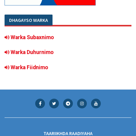
DHAGAYSO WARKA
Warka Subaxnimo
Warka Duhurnimo
Warka Fiidnimo
TAARIIKHDA RAADIYAHA