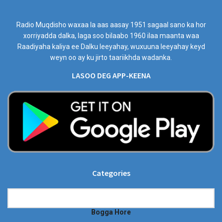
Radio Muqdisho waxaa la aas aasay 1951 sagaal sano ka hor
xorriyadda dalka, laga soo bilaabo 1960 ilaa maanta waa
Raadiyaha kaliya ee Dalku leeyahay, wuxuuna leeyahay keyd
weyn oo ay ku jirto taariikhda wadanka.
LASOO DEG APP-KEENA
Categories
Categories
Bogga Hore