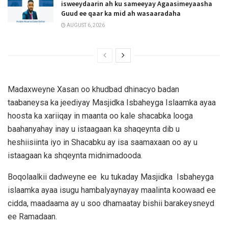
isweeydaarin ah ku sameeyay Agaasimeyaasha
Guud ee qaar ka mid ah wasaaradaha
AUGUST 6, 2026
Madaxweyne Xasan oo khudbad dhinacyo badan
taabaneysa ka jeediyay Masjidka Isbaheyga Islaamka ayaa
hoosta ka xariiqay in maanta oo kale shacabka looga
baahanyahay inay u istaagaan ka shaqeynta dib u
heshiisiinta iyo in Shacabku ay isa saamaxaan oo ay u
istaagaan ka shqeynta midnimadooda.
Boqolaalkii dadweyne ee ku tukaday Masjidka Isbaheyga
islaamka ayaa isugu hambalyaynayay maalinta koowaad ee
cidda, maadaama ay u soo dhamaatay bishii barakeysneyd
ee Ramadaan.