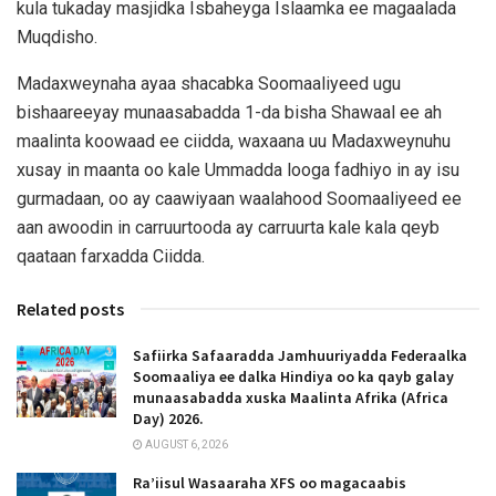
kula tukaday masjidka Isbaheyga Islaamka ee magaalada
Muqdisho.
Madaxweynaha ayaa shacabka Soomaaliyeed ugu
bishaareeyay munaasabadda 1-da bisha Shawaal ee ah
maalinta koowaad ee ciidda, waxaana uu Madaxweynuhu
xusay in maanta oo kale Ummadda looga fadhiyo in ay isu
gurmadaan, oo ay caawiyaan waalahood Soomaaliyeed ee
aan awoodin in carruurtooda ay carruurta kale kala qeyb
qaataan farxadda Ciidda.
Related posts
Safiirka Safaaradda Jamhuuriyadda Federaalka
Soomaaliya ee dalka Hindiya oo ka qayb galay
munaasabadda xuska Maalinta Afrika (Africa
Day) 2026.
AUGUST 6, 2026
Ra’iisul Wasaaraha XFS oo magacaabis