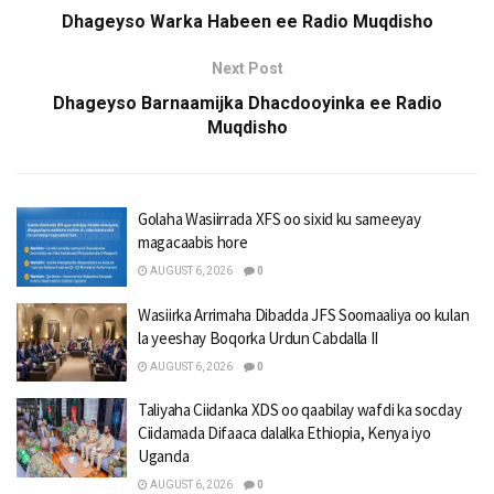
Dhageyso Warka Habeen ee Radio Muqdisho
Next Post
Dhageyso Barnaamijka Dhacdooyinka ee Radio
Muqdisho
Golaha Wasiirrada XFS oo sixid ku sameeyay
magacaabis hore
AUGUST 6, 2026
0
Wasiirka Arrimaha Dibadda JFS Soomaaliya oo kulan
la yeeshay Boqorka Urdun Cabdalla II
AUGUST 6, 2026
0
Taliyaha Ciidanka XDS oo qaabilay wafdi ka socday
Ciidamada Difaaca dalalka Ethiopia, Kenya iyo
Uganda
AUGUST 6, 2026
0