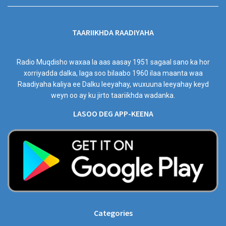
TAARIIKHDA RAADIYAHA
Radio Muqdisho waxaa la aas aasay 1951 sagaal sano ka hor
xorriyadda dalka, laga soo bilaabo 1960 ilaa maanta waa
Raadiyaha kaliya ee Dalku leeyahay, wuxuuna leeyahay keyd
weyn oo ay ku jirto taariikhda wadanka.
LASOO DEG APP-KEENA
Categories