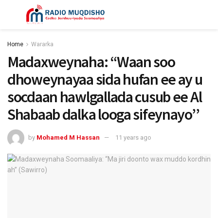
Home
Wararka
Madaxweynaha: “Waan soo
dhoweynayaa sida hufan ee ay u
socdaan hawlgallada cusub ee Al
Shabaab dalka looga sifeynayo’’
by
Mohamed M Hassan
11 years ago