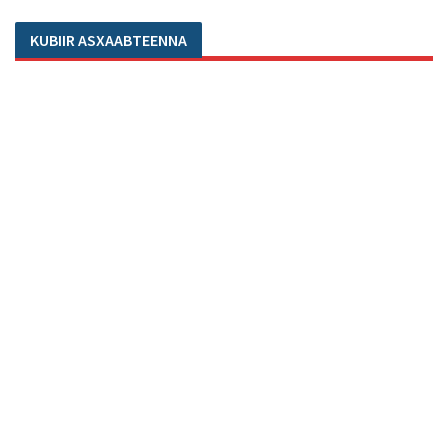
KUBIIR ASXAABTEENNA