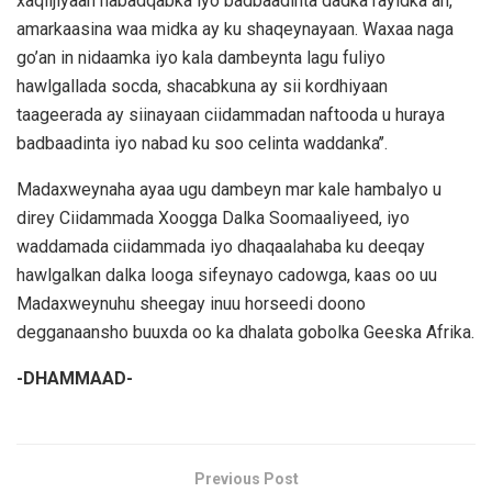
xaqiijiyaan nabadqabka iyo badbaadinta dadka rayidka ah,
amarkaasina waa midka ay ku shaqeynayaan. Waxaa naga
go’an in nidaamka iyo kala dambeynta lagu fuliyo
hawlgallada socda, shacabkuna ay sii kordhiyaan
taageerada ay siinayaan ciidammadan naftooda u huraya
badbaadinta iyo nabad ku soo celinta waddanka’’.
Madaxweynaha ayaa ugu dambeyn mar kale hambalyo u
direy Ciidammada Xoogga Dalka Soomaaliyeed, iyo
waddamada ciidammada iyo dhaqaalahaba ku deeqay
hawlgalkan dalka looga sifeynayo cadowga, kaas oo uu
Madaxweynuhu sheegay inuu horseedi doono
degganaansho buuxda oo ka dhalata gobolka Geeska Afrika.
-DHAMMAAD-
Previous Post