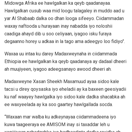
Midowga Afrika ee hawlgalkan ka qeyb qaadanayaa.
Hawlgalkan cusub waa mid loogu talagaley in muddo aad u
yar Al Shabaab dalka oo dhan looga sifeeyo. Ciidammadan
waxay naftooda u hurayaan inay nabadda iyo noloshii
caadiga ahayd dib u soo celiyaan, iyagoo isku furaya
degaanno horey u adkaa in la tago ama adeegyo loo fidiyo’’.
Waxaa uu intaa ku darey Madaxweynaha in ciidammada
Ethiopia ee hawlgalkan ka qeyb qaadanaya ay dadaal dheeri
ah muujiyeen, iyagoo adeegsanayo awood dheeri ah.
Madaxweyne Xasan Sheekh Maxamuud ayaa sidoo kale
tacsi u direy qoysaska iyo eheladii ay ka baxeen geesiyadii
ku naf waayey hawlgalka iyo sidoo kale dadka shacabka ah
ee waxyeelada ay ka soo gaartey hawlgallada socda.
“Waxaan mar walba ku adkeynayaa ciidammadeena iyo
kuwa taageeraya ee AMISOM inay si taxaddar leh u