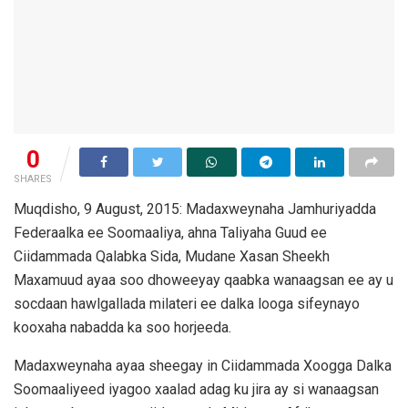
0
SHARES
Muqdisho, 9 August, 2015: Madaxweynaha Jamhuriyadda
Federaalka ee Soomaaliya, ahna Taliyaha Guud ee
Ciidammada Qalabka Sida, Mudane Xasan Sheekh
Maxamuud ayaa soo dhoweeyay qaabka wanaagsan ee ay u
socdaan hawlgallada milateri ee dalka looga sifeynayo
kooxaha nabadda ka soo horjeeda.
Madaxweynaha ayaa sheegay in Ciidammada Xoogga Dalka
Soomaaliyeed iyagoo xaalad adag ku jira ay si wanaagsan