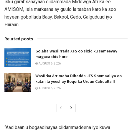
isku garabsanayaan ciidammada Midowga Afrika ee
AMISOM, isla markaana ay guulo la taaban karo ka soo
hoyeen gobollada Baay, Bakool, Gedo, Galguduud iyo
Hiiraan.
Related posts
Golaha Wasiirrada XFS oo sixid ku sameeyay
magacaabis hore
AUGUST 6, 2026
Wasiirka Arrimaha Dibadda JFS Soomaaliya oo
kulan la yeeshay Boqorka Urdun Cabdalla II
AUGUST 6, 2026
“Aad baan u bogaadinayaa ciidammadeena iyo kuwa