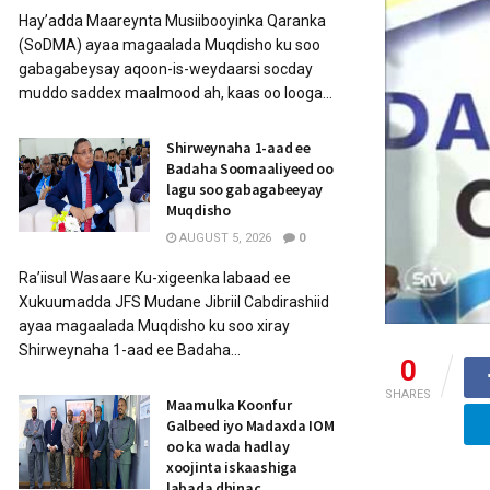
Hay’adda Maareynta Musiibooyinka Qaranka
(SoDMA) ayaa magaalada Muqdisho ku soo
gabagabeysay aqoon-is-weydaarsi socday
muddo saddex maalmood ah, kaas oo looga...
Shirweynaha 1-aad ee
Badaha Soomaaliyeed oo
lagu soo gabagabeeyay
Muqdisho
AUGUST 5, 2026
0
Ra’iisul Wasaare Ku-xigeenka labaad ee
Xukuumadda JFS Mudane Jibriil Cabdirashiid
ayaa magaalada Muqdisho ku soo xiray
Shirweynaha 1-aad ee Badaha...
0
SHARES
Maamulka Koonfur
Galbeed iyo Madaxda IOM
oo ka wada hadlay
xoojinta iskaashiga
labada dhinac