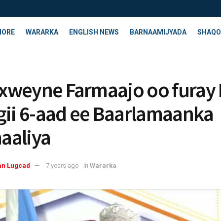
HORE
WARARKA
ENGLISH NEWS
BARNAAMIJYADA
SHAQO
weyne Farmaajo oo furay 
gii 6-aad ee Baarlamaanka
aaliya
an Lugcad
7 years ago
in
Wararka