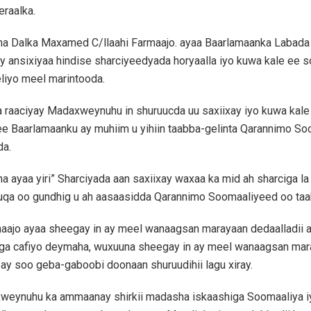
raalka.
 Dalka Maxamed C/llaahi Farmaajo. ayaa Baarlamaanka Labada 
y ansixiyaa hindise sharciyeedyada horyaalla iyo kuwa kale ee s
eliyo meel marintooda.
 raaciyay Madaxweynuhu in shuruucda uu saxiixay iyo kuwa kale 
e Baarlamaanku ay muhiim u yihiin taabba-gelinta Qarannimo S
da.
ayaa yiri” Sharciyada aan saxiixay waxaa ka mid ah sharciga la
a oo gundhig u ah aasaasidda Qarannimo Soomaaliyeed oo taa
aajo ayaa sheegay in ay meel wanaagsan marayaan dedaalladii 
 laga cafiyo deymaha, wuxuuna sheegay in ay meel wanaagsan mar
y soo geba-gaboobi doonaan shuruudihii lagu xiray.
eynuhu ka ammaanay shirkii madasha iskaashiga Soomaaliya 