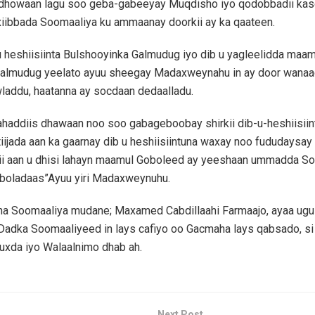
dhowaan lagu soo geba-gabeeyay Muqdisho iyo qodobbadii kas
iibbada Soomaaliya ku ammaanay doorkii ay ka qaateen.
 heshiisiinta Bulshooyinka Galmudug iyo dib u yagleelidda maam
Galmudug yeelato ayuu sheegay Madaxweynahu in ay door wanaa
laddu, haatanna ay socdaan dedaalladu.
haddiis dhawaan noo soo gabageboobay shirkii dib-u-heshiisiin
iijada aan ka gaarnay dib u heshiisiintuna waxay noo fududaysay
ii aan u dhisi lahayn maamul Goboleed ay yeeshaan ummadda S
oboladaas”Ayuu yiri Madaxweynuhu.
 Soomaaliya mudane; Maxamed Cabdillaahi Farmaajo, ayaa ugu
adka Soomaaliyeed in lays cafiyo oo Gacmaha lays qabsado, si
uxda iyo Walaalnimo dhab ah.
Next Post