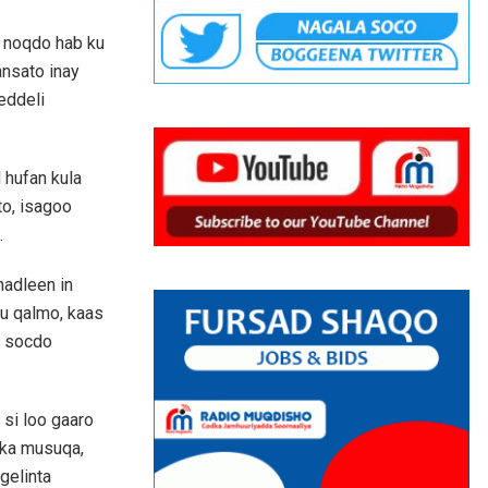
 noqdo hab ku
nsato inay
eddeli
 hufan kula
to, isagoo
.
adleen in
u qalmo, kaas
u socdo
si loo gaaro
nka musuqa,
gelinta