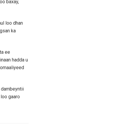
oo baxay,
ul loo dhan
gsan ka
ta ee
 inaan hadda u
oomaaliyeed
 dambeyntii
 loo gaaro