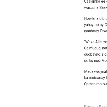
Caalamka ee 
wuxuuna Saax
Howlaha dib u
yahay oo ay 
qaadatay Dow
“Waxa Alle ma
Galmudug, nat
gudbayno sid
ee ku nool G
Madaxweynaha
ka codsaday D
Qarannimo bu
Previous Post