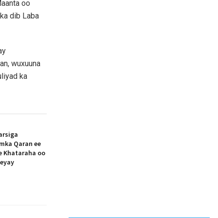
aanta oo
 ka dib Laba
ay
ldan, wuxuuna
liyad ka
arsiga
amka Qaran ee
ee Khataraha oo
eeyay