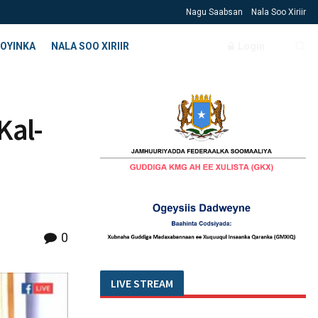
Nagu Saabsan
Nala Soo Xiriir
OYINKA
NALA SOO XIRIIR
Login
Kal-
0
LIVE STREAM