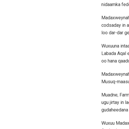
nidaamka fede
Madaxweynaha
codsaday in a
loo dar-dar g
Wuxuuna intaa
Labada Aqal e
oo hana qaad
Madaxweynaha 
Musuq-maasuq
Muadne; Farm
ugu jirtay in
gudaheedana a
Wuxuu Madaxw