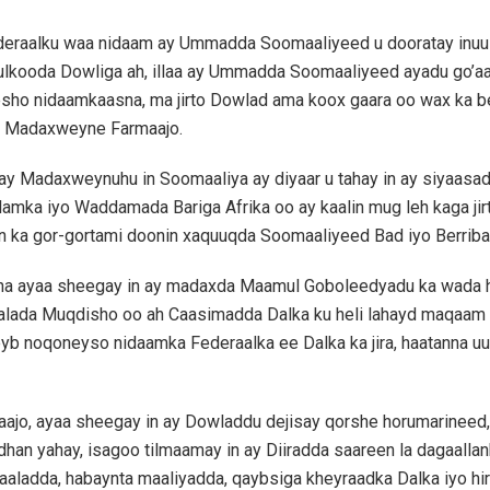
deraalku waa nidaam ay Ummadda Soomaaliyeed u dooratay inuu
lkooda Dowliga ah, illaa ay Ummadda Soomaaliyeed ayadu go’aa
sho nidaamkaasna, ma jirto Dowlad ama koox gaara oo wax ka b
ri Madaxweyne Farmaajo.
 Madaxweynuhu in Soomaaliya ay diyaar u tahay in ay siyaasad
amka iyo Waddamada Bariga Afrika oo ay kaalin mug leh kaga jir
n ka gor-gortami doonin xaquuqda Soomaaliyeed Bad iyo Berriba
 ayaa sheegay in ay madaxda Maamul Goboleedyadu ka wada h
aalada Muqdisho oo ah Caasimadda Dalka ku heli lahayd maqaam 
yb noqoneyso nidaamka Federaalka ee Dalka ka jira, haatanna u
jo, ayaa sheegay in ay Dowladdu dejisay qorshe horumarineed, 
dhan yahay, isagoo tilmaamay in ay Diiradda saareen la dagaalla
aaladda, habaynta maaliyadda, qaybsiga kheyraadka Dalka iyo hir