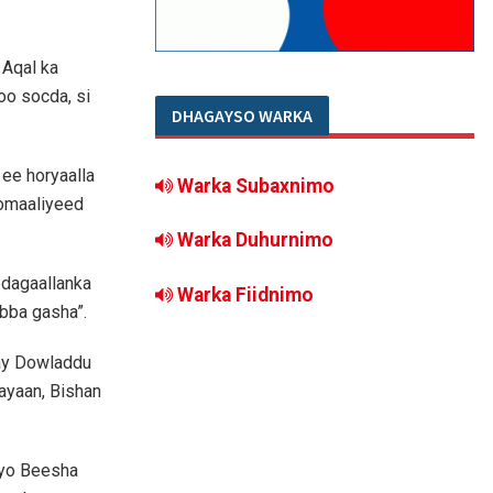
Aqal ka
oo socda, si
DHAGAYSO WARKA
ee horyaalla
Warka Subaxnimo
oomaaliyeed
Warka Duhurnimo
 dagaallanka
Warka Fiidnimo
bba gasha”.
ay Dowladdu
ayaan, Bishan
iyo Beesha