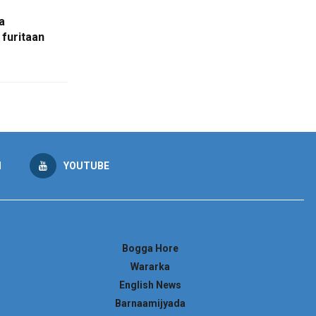
a
furitaan
M
YOUTUBE
Bogga Hore
Wararka
English News
Barnaamijyada