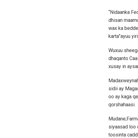
“Nidaanka Fe
dhisan maamu
wax ka bedde
karta”ayuu yi
Wuxuu sheegay
dhaqanto Caal
xusay in aysa
Madaxweynaha
sidii ay Mag
oo ay kaga qe
qorshahaasi.
Mudane;Farmaa
siyaasad loo 
toosinta cadd