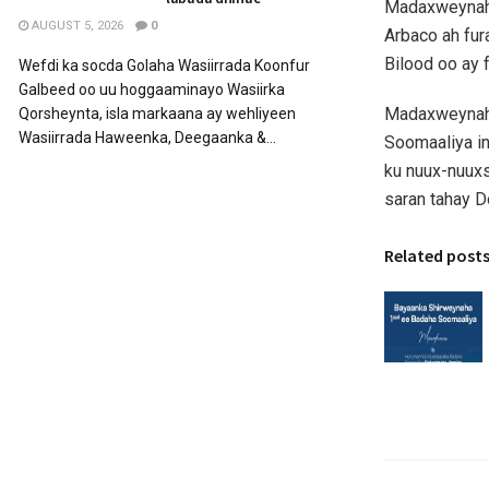
Madaxweynaha
AUGUST 5, 2026
0
Arbaco ah fur
Bilood oo ay 
Wefdi ka socda Golaha Wasiirrada Koonfur
Galbeed oo uu hoggaaminayo Wasiirka
Madaxweynaha
Qorsheynta, isla markaana ay wehliyeen
Wasiirrada Haweenka, Deegaanka &...
Soomaaliya in
ku nuux-nuuxs
saran tahay D
Related post