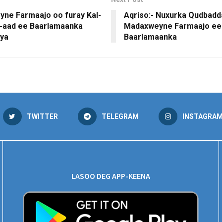
ne Farmaajo oo furay Kal-
Aqriso:- Nuxurka Qudbadd
 6-aad ee Baarlamaanka
Madaxweyne Farmaajo ee 
ya
Baarlamaanka
TWITTER
TELEGRAM
INSTAGRA
LASOO DEG APP-KEENA