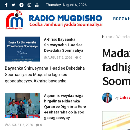
Thursday, August 6, 2026
BOGGA 
Home
Wararka
Akhriso Bayaanka
Shirweynaha 1-aad ee
Madax
Dekedaha Soomaaliya
AUGUST 5, 2026
0
fadhi
Bayaanka Shirweynaha 1-aad ee Dekedaha
Soomaaliya oo Muqdisho lagu soo
Soom
gabagabeeyey. Akhriso bayaanka
Aqoon-is-weydaarsiga
by
Liiba
hirgelinta Nidaamka
Qaran ee Digniinta Hore
ee Khataraha oo la soo
gabagabeeyay
AUGUST 5, 2026
0