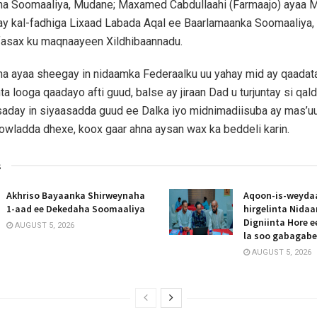
 Soomaaliya, Mudane; Maxamed Cabdullaahi (Farmaajo) ayaa M
ay kal-fadhiga Lixaad Labada Aqal ee Baarlamaanka Soomaaliya,
fasax ku maqnaayeen Xildhibaannadu.
 ayaa sheegay in nidaamka Federaalku uu yahay mid ay qaadat
ta looga qaadayo afti guud, balse ay jiraan Dad u turjuntay si qa
aday in siyaasadda guud ee Dalka iyo midnimadiisuba ay mas’uu
owladda dhexe, koox gaar ahna aysan wax ka beddeli karin.
s
Akhriso Bayaanka Shirweynaha
Aqoon-is-weyda
1-aad ee Dekedaha Soomaaliya
hirgelinta Nida
Digniinta Hore 
AUGUST 5, 2026
la soo gabagab
AUGUST 5, 2026