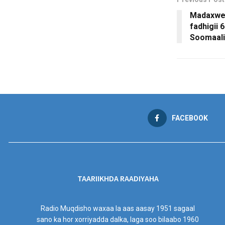
Madaxwey
fadhigii
Soomaali
FACEBOOK
TAARIIKHDA RAADIYAHA
Radio Muqdisho waxaa la aas aasay 1951 sagaal
sano ka hor xorriyadda dalka, laga soo bilaabo 1960