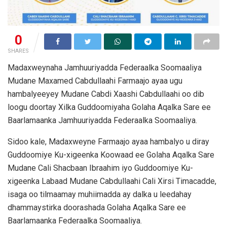
0
SHARES
Madaxweynaha Jamhuuriyadda Federaalka Soomaaliya
Mudane Maxamed Cabdullaahi Farmaajo ayaa ugu
hambalyeeyey Mudane Cabdi Xaashi Cabdullaahi oo dib
loogu doortay Xilka Guddoomiyaha Golaha Aqalka Sare ee
Baarlamaanka Jamhuuriyadda Federaalka Soomaaliya.
Sidoo kale, Madaxweyne Farmaajo ayaa hambalyo u diray
Guddoomiye Ku-xigeenka Koowaad ee Golaha Aqalka Sare
Mudane Cali Shacbaan Ibraahim iyo Guddoomiye Ku-
xigeenka Labaad Mudane Cabdullaahi Cali Xirsi Timacadde,
isaga oo tilmaamay muhiimadda ay dalka u leedahay
dhammaystirka doorashada Golaha Aqalka Sare ee
Baarlamaanka Federaalka Soomaaliya.