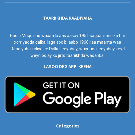
TAARIIKHDA RAADIYAHA
Radio Muqdisho waxaa la aas aasay 1951 sagaal sano ka hor
xorriyadda dalka, laga soo bilaabo 1960 ilaa maanta waa
Raadiyaha kaliya ee Dalku leeyahay, wuxuuna leeyahay keyd
weyn oo ay ku jirto taariikhda wadanka.
LASOO DEG APP-KEENA
Categories