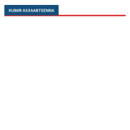
KUBIIR ASXAABTEENNA