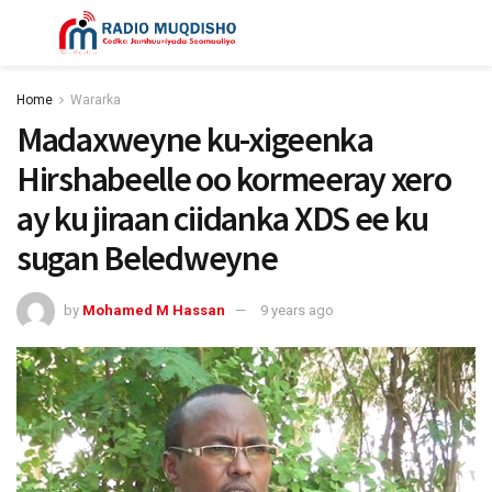
Home
Wararka
Madaxweyne ku-xigeenka
Hirshabeelle oo kormeeray xero
ay ku jiraan ciidanka XDS ee ku
sugan Beledweyne
by
Mohamed M Hassan
9 years ago