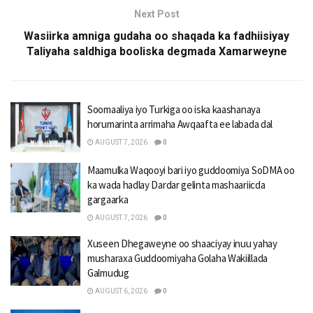
Next Post
Wasiirka amniga gudaha oo shaqada ka fadhiisiyay
Taliyaha saldhiga booliska degmada Xamarweyne
Soomaaliya iyo Turkiga oo iska kaashanaya
horumarinta arrimaha Awqaafta ee labada dal
AUGUST 7, 2026
0
Maamulka Waqooyi bari iyo guddoomiya SoDMA oo
ka wada hadlay Dardar gelinta mashaariicda
gargaarka
AUGUST 7, 2026
0
Xuseen Dhegaweyne oo shaaciyay inuu yahay
musharaxa Guddoomiyaha Golaha Wakiillada
Galmudug
AUGUST 6, 2026
0