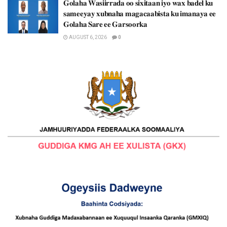
𝐆𝐨𝐥𝐚𝐡𝐚 𝐖𝐚𝐬𝐢𝐢𝐫𝐫𝐚𝐝𝐚 𝐨𝐨 𝐬𝐢𝐱𝐢𝐭𝐚𝐚𝐧 𝐢𝐲𝐨 𝐰𝐚𝐱 𝐛𝐚𝐝𝐞𝐥 𝐤𝐮
𝐬𝐚𝐦𝐞𝐞𝐲𝐚𝐲 𝐱𝐮𝐛𝐧𝐚𝐡𝐚 𝐦𝐚𝐠𝐚𝐜𝐚𝐚𝐛𝐢𝐬𝐭𝐚 𝐤𝐮 𝐢𝐦𝐚𝐧𝐚𝐲𝐚 𝐞𝐞
𝐆𝐨𝐥𝐚𝐡𝐚 𝐒𝐚𝐫𝐞 𝐞𝐞 𝐆𝐚𝐫𝐬𝐨𝐨𝐫𝐤𝐚
AUGUST 6, 2026
0