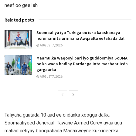
neef oo geel ah.
Related posts
Soomaaliya iyo Turkiga oo iska kaashanaya
horumarinta arrimaha Awqaafta ee labada dal
AUGUST 7, 2026
Maamulka Waqooyi bari iyo guddoomiya SoDMA
oo ka wada hadlay Dardar gelinta mashaariicda
gargaarka
AUGUST 7, 2026
Taliyaha guutada 10 aad ee ciidanka xoogga dalka
Soomaaliyeed Jeneraal Tawane Axmed Gurey ayaa uga
mahad celiyay booqashada Madaxweyne ku-xigeenka