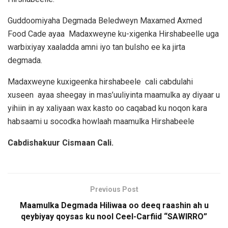
Guddoomiyaha Degmada Beledweyn Maxamed Axmed
Food Cade ayaa Madaxweyne ku-xigenka Hirshabeelle uga
warbixiyay xaaladda amni iyo tan bulsho ee ka jirta
degmada.
Madaxweyne kuxigeenka hirshabeele cali cabdulahi
xuseen ayaa sheegay in mas’uuliyinta maamulka ay diyaar u
yihiin in ay xaliyaan wax kasto oo caqabad ku noqon kara
habsaami u socodka howlaah maamulka Hirshabeele
Cabdishakuur Cismaan Cali.
Previous Post
Maamulka Degmada Hiliwaa oo deeq raashin ah u
qeybiyay qoysas ku nool Ceel-Carfiid “SAWIRRO”