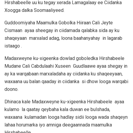
Hirshabeelle uu ku tegay xerada Lamagalaay ee Ciidanka
Xoogga dalka Soomaaliyeed.
Guddoomiyaha Maamulka Gobolka Hiiraan Cali Jeyte
Cismaan ayaa sheegay in ciidamada qalabka sida ay ku
shaqeyaan marxalad adag, loona baahanyahay in lagarab
istaago .
Madaxweyne ku-xigeenka dowlad goboledka Hirshabeele
Mudane Cali Cabdulaahi Xuseen Guudlaawe ayaa shegay in
ay ka warqabaan marxaladaha ay ciidanka ku shaqeeyaan,
waxaana uu balan qaaday in ciidanka si dhow looga warqabi
doono.
Dhinaca kale Madaxweyne ku-xigeenka Hirshabeele ayaa
kulamo la qaatay qeybaha kala duwan ee bulshada,
waxaana kulamadan looga hadlay sidii looga wada shaqeyn
lahaa horumarka iyo amniga deegaannada maamulka
Hirshabeelle.