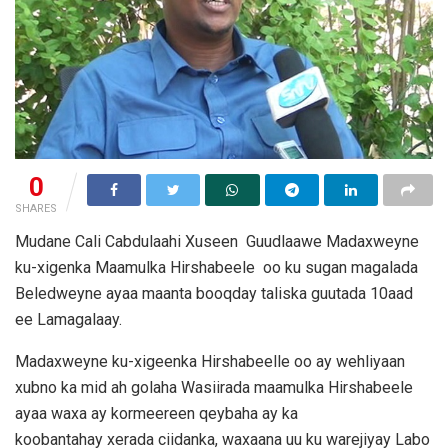
0
SHARES
Mudane Cali Cabdulaahi Xuseen Guudlaawe Madaxweyne
ku-xigenka Maamulka Hirshabeele oo ku sugan magalada
Beledweyne ayaa maanta booqday taliska guutada 10aad
ee Lamagalaay.
Madaxweyne ku-xigeenka Hirshabeelle oo ay wehliyaan
xubno ka mid ah golaha Wasiirada maamulka Hirshabeele
ayaa waxa ay kormeereen qeybaha ay ka
koobantahay xerada ciidanka, waxaana uu ku warejiyay Labo