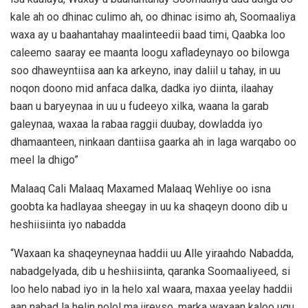
kale ah oo dhinac culimo ah, oo dhinac isimo ah, Soomaaliya
waxa ay u baahantahay maalinteedii baad timi, Qaabka loo
caleemo saaray ee maanta loogu xafladeynayo oo bilowga
soo dhaweyntiisa aan ka arkeyno, inay daliil u tahay, in uu
noqon doono mid anfaca dalka, dadka iyo diinta, ilaahay
baan u baryeynaa in uu u fudeeyo xilka, waana la garab
galeynaa, waxaa la rabaa raggii duubay, dowladda iyo
dhamaanteen, ninkaan dantiisa gaarka ah in laga warqabo oo
meel la dhigo”
Malaaq Cali Malaaq Maxamed Malaaq Wehliye oo isna
goobta ka hadlayaa sheegay in uu ka shaqeyn doono dib u
heshiisiinta iyo nabadda
“Waxaan ka shaqeyneynaa haddii uu Alle yiraahdo Nabadda,
nabadgelyada, dib u heshiisiinta, qaranka Soomaaliyeed, si
loo helo nabad iyo in la helo xal waara, maxaa yeelay haddii
aan nabad la helin nolol ma jireyso, marka waxaan kaloo ugu