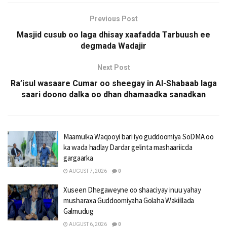
Previous Post
Masjid cusub oo laga dhisay xaafadda Tarbuush ee
degmada Wadajir
Next Post
Ra’isul wasaare Cumar oo sheegay in Al-Shabaab laga
saari doono dalka oo dhan dhamaadka sanadkan
Maamulka Waqooyi bari iyo guddoomiya SoDMA oo
ka wada hadlay Dardar gelinta mashaariicda
gargaarka
AUGUST 7, 2026
0
Xuseen Dhegaweyne oo shaaciyay inuu yahay
musharaxa Guddoomiyaha Golaha Wakiillada
Galmudug
AUGUST 6, 2026
0