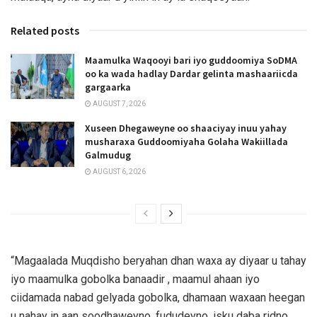
Related posts
Maamulka Waqooyi bari iyo guddoomiya SoDMA
oo ka wada hadlay Dardar gelinta mashaariicda
gargaarka
AUGUST 7, 2026
Xuseen Dhegaweyne oo shaaciyay inuu yahay
musharaxa Guddoomiyaha Golaha Wakiillada
Galmudug
AUGUST 6, 2026
“Magaalada Muqdisho beryahan dhan waxa ay diyaar u tahay
iyo maamulka gobolka banaadir , maamul ahaan iyo
ciidamada nabad gelyada gobolka, dhamaan waxaan heegan
u nahay in aan soodhaweyno, fududeyno, isku daba ridno,