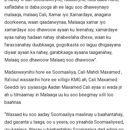
xafladaha is daba jooga ah ee lagu soo dhaweynayo
malaaqa, malaaq Cali, Xamar iyo Xamardaye, anagana
doorkeena, waan qaadaneynaa, Malaaqa xamar iyo
xamardaye soo dhawoow ayaan ku leenahay, xamardaye
ayaa nahay hadaan nahay shabeelaha dhexe, waan ku
faraxsanahay duubkaaga, gogolkasta oo laguu dhigaayana
diyaar ayaan ka nahay, garabkaaga ayaana taaganahay,
Malaaq soo dhawoow Malaaq soo dhawoow”.
Madaxweynihii hore ee Soomaaliya, Cali Mahdi Maxamed ,
Ra’iisul wasaarihii hore ee xilligii KMG ah, Cali Maxamed
Geeddi iyo siyaasiga Aadan Maxamed Cali ayaa si wada jir
ah u tilmaamay in Malaaqa uu ku soo beegmay xilli loo
baahnaa.
“Waxaad ku soo aaday Soomaaliya maalinay u baahantahay,
dad gacanta u taaga, oo u yeera, oo yiraahda Soomaaliyeed,
isu kaalaya, Waxay u baahantahay Soomaaliya dad adiga oo