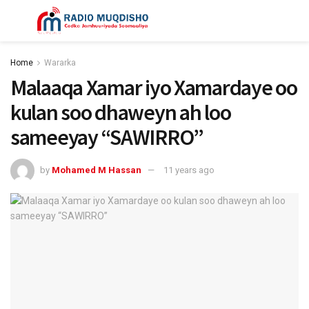
Home
Wararka
Malaaqa Xamar iyo Xamardaye oo
kulan soo dhaweyn ah loo
sameeyay “SAWIRRO”
by
Mohamed M Hassan
11 years ago