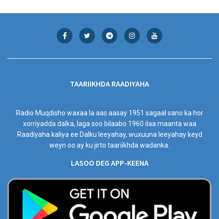
TAARIIKHDA RAADIYAHA
Radio Muqdisho waxaa la aas aasay 1951 sagaal sano ka hor
xorriyadda dalka, laga soo bilaabo 1960 ilaa maanta waa
Raadiyaha kaliya ee Dalku leeyahay, wuxuuna leeyahay keyd
weyn oo ay ku jirto taariikhda wadanka.
LASOO DEG APP-KEENA