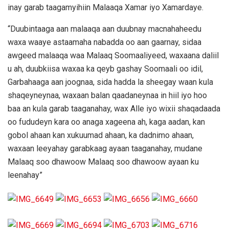
inay garab taagamyihiin Malaaqa Xamar iyo Xamardaye.
“Duubintaaga aan malaaqa aan duubnay macnahaheedu
waxa waaye astaamaha nabadda oo aan gaarnay, sidaa
awgeed malaaqa waa Malaaq Soomaaliyeed, waxaana daliil
u ah, duubkiisa waxaa ka qeyb gashay Soomaali oo idil,
Garbahaaga aan joognaa, sida hadda la sheegay waan kula
shaqeyneynaa, waxaan balan qaadaneynaa in hiil iyo hoo
baa an kula garab taaganahay, wax Alle iyo wixii shaqadaada
oo fududeyn kara oo anaga xageena ah, kaga aadan, kan
gobol ahaan kan xukuumad ahaan, ka dadnimo ahaan,
waxaan leeyahay garabkaag ayaan taaganahay, mudane
Malaaq soo dhawoow Malaaq soo dhawoow ayaan ku
leenahay”