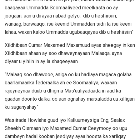
baaqayaa Ummadda Soomaaliyeed meelkasta oo ay
joogaan, aan u dirayaa nabad gelyo, dib u heshiisiin,
wanaag, barwaaqo, isu keenid Ummaddan sidii la isu keeni
lahaa, waxan kaloo Ummadda ugubaaqayaa dib u heshiisiin”
Xildhibaan Cumar Maxamed Maxamuud ayaa sheegay in kan
Xildhibaan ahaan ay soo dhaweynayaan Malaaqa, ayna
diyaar u yihiin in ay la shaqeeyaan.
“Malaaq soo dhawooe, aniga oo ku hadlaya magaca golaha
baarlamaanka federaalka ah ee Soomaaliya, waxaan
rajeyneynaa duub u dhigma Mas’uuliyadaada in aad ka
qaadan doonto dalka, oo aan ognahay marxaladda uu xilligan
ku suganyahay”
Wasiirada Howlaha guud iyo Kalluumeysiga Eng, Saalax
Sheekh Cismaan iyo Maxamed Cumar Ceeymooy oo ugu
dambeyn hadal kooban jeediyay ayaa hoosta ka xariiqay