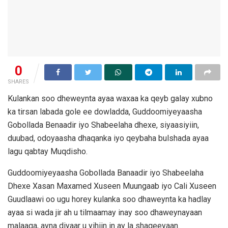
0
SHARES
Kulankan soo dheweynta ayaa waxaa ka qeyb galay xubno
ka tirsan labada gole ee dowladda, Guddoomiyeyaasha
Gobollada Benaadir iyo Shabeelaha dhexe, siyaasiyiin,
duubad, odoyaasha dhaqanka iyo qeybaha bulshada ayaa
lagu qabtay Muqdisho.
Guddoomiyeyaasha Gobollada Banaadir iyo Shabeelaha
Dhexe Xasan Maxamed Xuseen Muungaab iyo Cali Xuseen
Guudlaawi oo ugu horey kulanka soo dhaweynta ka hadlay
ayaa si wada jir ah u tilmaamay inay soo dhaweynayaan
malaaqa, ayna diyaar u yihiin in ay la shaqeeyaan.