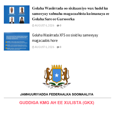
𝐆𝐨𝐥𝐚𝐡𝐚 𝐖𝐚𝐬𝐢𝐢𝐫𝐫𝐚𝐝𝐚 𝐨𝐨 𝐬𝐢𝐱𝐢𝐭𝐚𝐚𝐧 𝐢𝐲𝐨 𝐰𝐚𝐱 𝐛𝐚𝐝𝐞𝐥 𝐤𝐮
𝐬𝐚𝐦𝐞𝐞𝐲𝐚𝐲 𝐱𝐮𝐛𝐧𝐚𝐡𝐚 𝐦𝐚𝐠𝐚𝐜𝐚𝐚𝐛𝐢𝐬𝐭𝐚 𝐤𝐮 𝐢𝐦𝐚𝐧𝐚𝐲𝐚 𝐞𝐞
𝐆𝐨𝐥𝐚𝐡𝐚 𝐒𝐚𝐫𝐞 𝐞𝐞 𝐆𝐚𝐫𝐬𝐨𝐨𝐫𝐤𝐚
AUGUST 6, 2026
0
Golaha Wasiirrada XFS oo sixid ku sameeyay
magacaabis hore
AUGUST 6, 2026
0