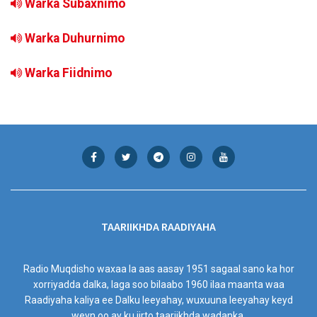
Warka Subaxnimo
Warka Duhurnimo
Warka Fiidnimo
TAARIIKHDA RAADIYAHA
Radio Muqdisho waxaa la aas aasay 1951 sagaal sano ka hor
xorriyadda dalka, laga soo bilaabo 1960 ilaa maanta waa
Raadiyaha kaliya ee Dalku leeyahay, wuxuuna leeyahay keyd
weyn oo ay ku jirto taariikhda wadanka.