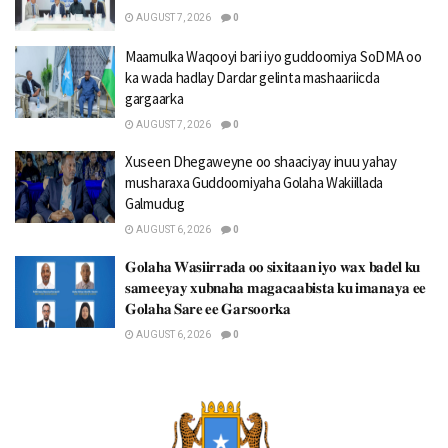
AUGUST 7, 2026
0
Maamulka Waqooyi bari iyo guddoomiya SoDMA oo
ka wada hadlay Dardar gelinta mashaariicda
gargaarka
AUGUST 7, 2026
0
Xuseen Dhegaweyne oo shaaciyay inuu yahay
musharaxa Guddoomiyaha Golaha Wakiillada
Galmudug
AUGUST 6, 2026
0
𝐆𝐨𝐥𝐚𝐡𝐚 𝐖𝐚𝐬𝐢𝐢𝐫𝐫𝐚𝐝𝐚 𝐨𝐨 𝐬𝐢𝐱𝐢𝐭𝐚𝐚𝐧 𝐢𝐲𝐨 𝐰𝐚𝐱 𝐛𝐚𝐝𝐞𝐥 𝐤𝐮
𝐬𝐚𝐦𝐞𝐞𝐲𝐚𝐲 𝐱𝐮𝐛𝐧𝐚𝐡𝐚 𝐦𝐚𝐠𝐚𝐜𝐚𝐚𝐛𝐢𝐬𝐭𝐚 𝐤𝐮 𝐢𝐦𝐚𝐧𝐚𝐲𝐚 𝐞𝐞
𝐆𝐨𝐥𝐚𝐡𝐚 𝐒𝐚𝐫𝐞 𝐞𝐞 𝐆𝐚𝐫𝐬𝐨𝐨𝐫𝐤𝐚
AUGUST 6, 2026
0