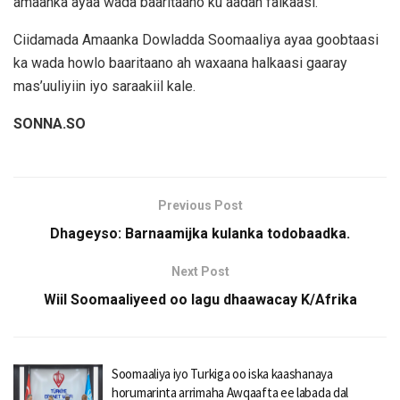
amaanka ayaa wada baaritaano ku aadan falkaasi.
Ciidamada Amaanka Dowladda Soomaaliya ayaa goobtaasi
ka wada howlo baaritaano ah waxaana halkaasi gaaray
mas’uuliyiin iyo saraakiil kale.
SONNA.SO
Previous Post
Dhageyso: Barnaamijka kulanka todobaadka.
Next Post
Wiil Soomaaliyeed oo lagu dhaawacay K/Afrika
Soomaaliya iyo Turkiga oo iska kaashanaya
horumarinta arrimaha Awqaafta ee labada dal