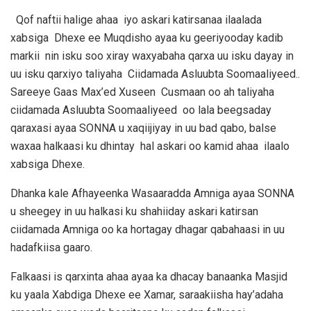
Qof naftii halige ahaa iyo askari katirsanaa ilaalada
xabsiga Dhexe ee Muqdisho ayaa ku geeriyooday kadib
markii nin isku soo xiray waxyabaha qarxa uu isku dayay in
uu isku qarxiyo taliyaha Ciidamada Asluubta Soomaaliyeed..
Sareeye Gaas Max’ed Xuseen Cusmaan oo ah taliyaha
ciidamada Asluubta Soomaaliyeed oo lala beegsaday
qaraxasi ayaa SONNA u xaqiijiyay in uu bad qabo, balse
waxaa halkaasi ku dhintay hal askari oo kamid ahaa ilaalo
xabsiga Dhexe.
Dhanka kale Afhayeenka Wasaaradda Amniga ayaa SONNA
u sheegey in uu halkasi ku shahiiday askari katirsan
ciidamada Amniga oo ka hortagay dhagar qabahaasi in uu
hadafkiisa gaaro.
Falkaasi is qarxinta ahaa ayaa ka dhacay banaanka Masjid
ku yaala Xabdiga Dhexe ee Xamar, saraakiisha hay’adaha