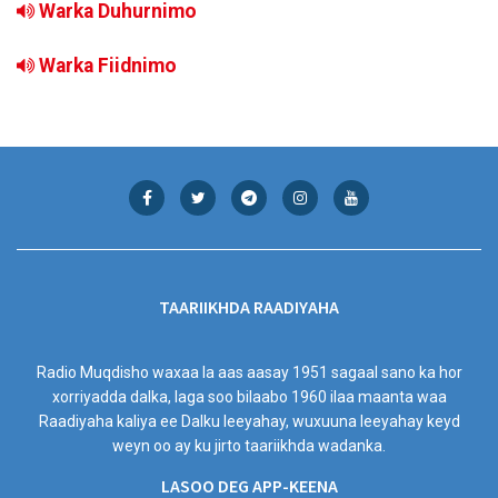
Warka Duhurnimo
Warka Fiidnimo
TAARIIKHDA RAADIYAHA
Radio Muqdisho waxaa la aas aasay 1951 sagaal sano ka hor
xorriyadda dalka, laga soo bilaabo 1960 ilaa maanta waa
Raadiyaha kaliya ee Dalku leeyahay, wuxuuna leeyahay keyd
weyn oo ay ku jirto taariikhda wadanka.
LASOO DEG APP-KEENA