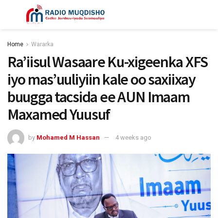
Home
Wararka
Ra’iisul Wasaare Ku-xigeenka XFS
iyo mas’uuliyiin kale oo saxiixay
buugga tacsida ee AUN Imaam
Maxamed Yuusuf
by
Mohamed M Hassan
4 weeks ago