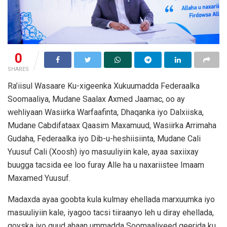
0
SHARES
Ra’iisul Wasaare Ku-xigeenka Xukuumadda Federaalka
Soomaaliya, Mudane Saalax Axmed Jaamac, oo ay
wehliyaan Wasiirka Warfaafinta, Dhaqanka iyo Dalxiiska,
Mudane Cabdifataax Qaasim Maxamuud, Wasiirka Arrimaha
Gudaha, Federaalka iyo Dib-u-heshiisiinta, Mudane Cali
Yuusuf Cali (Xoosh) iyo masuuliyiin kale, ayaa saxiixay
buugga tacsida ee loo furay Alle ha u naxariistee Imaam
Maxamed Yuusuf.
Madaxda ayaa goobta kula kulmay ehellada marxuumka iyo
masuuliyiin kale, iyagoo tacsi tiiraanyo leh u diray ehellada,
qoyska iyo guud ahaan ummadda Soomaaliyeed geerida ku