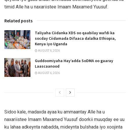
timid Alle ha u naxariistee Imaam Maxamed Yuusuf.
Related posts
Taliyaha Ciidanka XDS oo qaabilay wafdi ka
socday Ciidamada Difaaca dalalka Ethiopia,
Kenya iyo Uganda
AUGUST 6, 2026
Guddoomiyaha Hay’adda SoDMA oo gaaray
Laascaanood
AUGUST 6, 2026
Sidoo kale, madaxda ayaa ku ammaantay Alle ha u
naxariistee Imaam Maxamed Yuusuf doorkii muuqday ee uu
ku lahaa adkeynta nabadda, mideynta bulshada iyo xoojinta