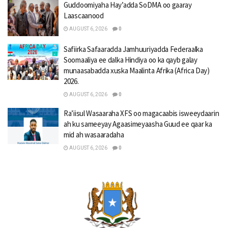
Guddoomiyaha Hay’adda SoDMA oo gaaray
Laascaanood
AUGUST 6, 2026
0
Safiirka Safaaradda Jamhuuriyadda Federaalka
Soomaaliya ee dalka Hindiya oo ka qayb galay
munaasabadda xuska Maalinta Afrika (Africa Day)
2026.
AUGUST 6, 2026
0
Ra’iisul Wasaaraha XFS oo magacaabis isweeydaarin
ah ku sameeyay Agaasimeyaasha Guud ee qaar ka
mid ah wasaaradaha
AUGUST 6, 2026
0