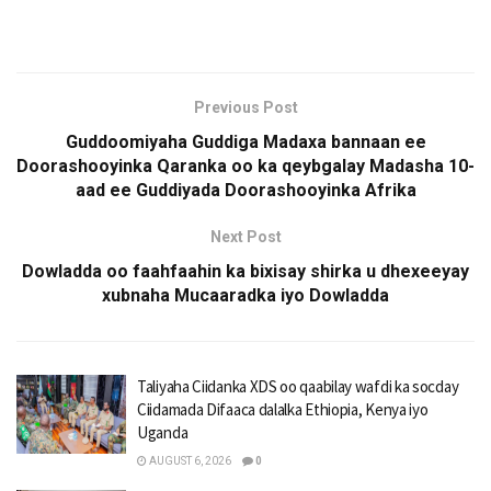
Previous Post
Guddoomiyaha Guddiga Madaxa bannaan ee
Doorashooyinka Qaranka oo ka qeybgalay Madasha 10-
aad ee Guddiyada Doorashooyinka Afrika
Next Post
Dowladda oo faahfaahin ka bixisay shirka u dhexeeyay
xubnaha Mucaaradka iyo Dowladda
Taliyaha Ciidanka XDS oo qaabilay wafdi ka socday
Ciidamada Difaaca dalalka Ethiopia, Kenya iyo
Uganda
AUGUST 6, 2026
0