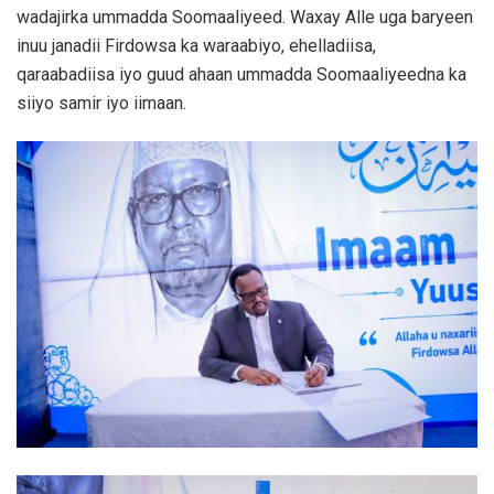
wadajirka ummadda Soomaaliyeed. Waxay Alle uga baryeen
inuu janadii Firdowsa ka waraabiyo, ehelladiisa,
qaraabadiisa iyo guud ahaan ummadda Soomaaliyeedna ka
siiyo samir iyo iimaan.