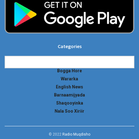
Categories
Categories
Bogga Hore
Wararka
English News
Barnaamijyada
Shaqooyinka
Nala Soo Xiriir
© 2022
Radio Muqdisho