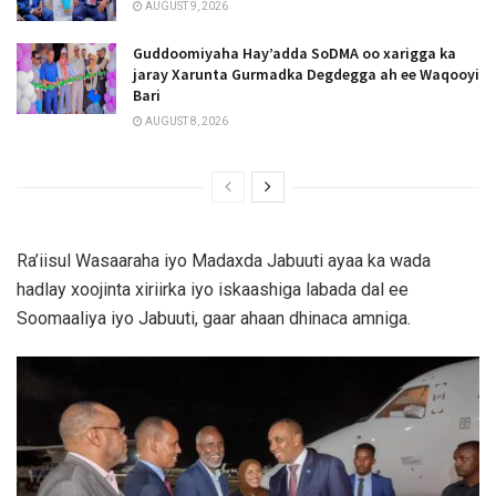
AUGUST 9, 2026
Guddoomiyaha Hay’adda SoDMA oo xarigga ka
jaray Xarunta Gurmadka Degdegga ah ee Waqooyi
Bari
AUGUST 8, 2026
Ra’iisul Wasaaraha iyo Madaxda Jabuuti ayaa ka wada
hadlay xoojinta xiriirka iyo iskaashiga labada dal ee
Soomaaliya iyo Jabuuti, gaar ahaan dhinaca amniga.