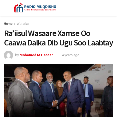
Home
Wararka
Ra’iisul Wasaare Xamse Oo
Caawa Dalka Dib Ugu Soo Laabtay
by
Mohamed M Hassan
4 years ago