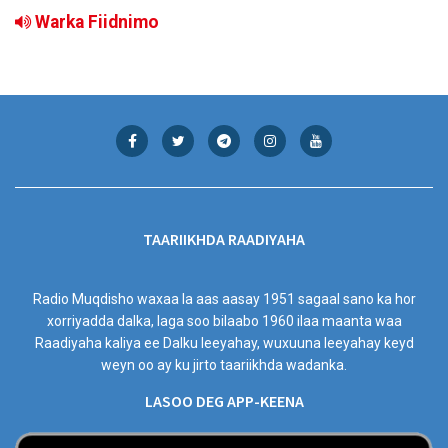
Warka Fiidnimo
TAARIIKHDA RAADIYAHA
Radio Muqdisho waxaa la aas aasay 1951 sagaal sano ka hor
xorriyadda dalka, laga soo bilaabo 1960 ilaa maanta waa
Raadiyaha kaliya ee Dalku leeyahay, wuxuuna leeyahay keyd
weyn oo ay ku jirto taariikhda wadanka.
LASOO DEG APP-KEENA