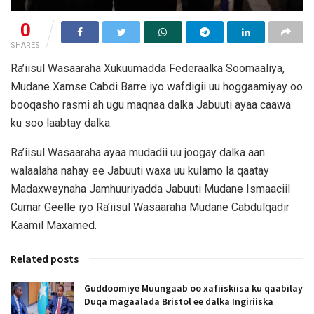
0
SHARES
Ra’iisul Wasaaraha Xukuumadda Federaalka Soomaaliya,
Mudane Xamse Cabdi Barre iyo wafdigii uu hoggaamiyay oo
booqasho rasmi ah ugu maqnaa dalka Jabuuti ayaa caawa
ku soo laabtay dalka.
Ra’iisul Wasaaraha ayaa mudadii uu joogay dalka aan
walaalaha nahay ee Jabuuti waxa uu kulamo la qaatay
Madaxweynaha Jamhuuriyadda Jabuuti Mudane Ismaaciil
Cumar Geelle iyo Ra’iisul Wasaaraha Mudane Cabdulqadir
Kaamil Maxamed.
Related posts
Guddoomiye Muungaab oo xafiiskiisa ku qaabilay
Duqa magaalada Bristol ee dalka Ingiriiska