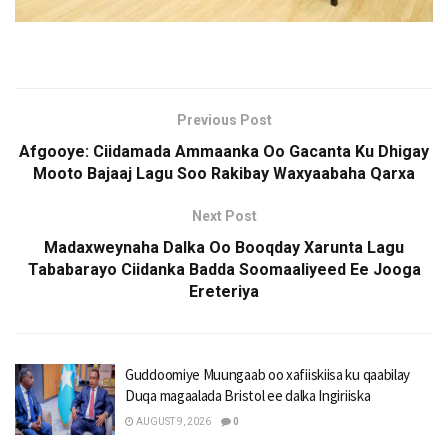
Previous Post
Afgooye: Ciidamada Ammaanka Oo Gacanta Ku Dhigay
Mooto Bajaaj Lagu Soo Rakibay Waxyaabaha Qarxa
Next Post
Madaxweynaha Dalka Oo Booqday Xarunta Lagu
Tababarayo Ciidanka Badda Soomaaliyeed Ee Jooga
Ereteriya
Guddoomiye Muungaab oo xafiiskiisa ku qaabilay
Duqa magaalada Bristol ee dalka Ingiriiska
AUGUST 9, 2026
0