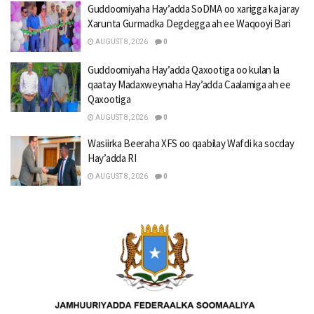
Guddoomiyaha Hay’adda SoDMA oo xarigga ka jaray
Xarunta Gurmadka Degdegga ah ee Waqooyi Bari
AUGUST 8, 2026
0
Guddoomiyaha Hay’adda Qaxootiga oo kulan la
qaatay Madaxweynaha Hay’adda Caalamiga ah ee
Qaxootiga
AUGUST 8, 2026
0
Wasiirka Beeraha XFS oo qaabilay Wafdi ka socday
Hay’adda RI
AUGUST 8, 2026
0