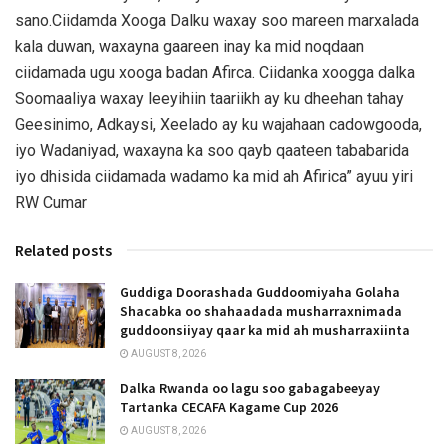
sano.Ciidamda Xooga Dalku waxay soo mareen marxalada
kala duwan, waxayna gaareen inay ka mid noqdaan
ciidamada ugu xooga badan Afirca. Ciidanka xoogga dalka
Soomaaliya waxay leeyihiin taariikh ay ku dheehan tahay
Geesinimo, Adkaysi, Xeelado ay ku wajahaan cadowgooda,
iyo Wadaniyad, waxayna ka soo qayb qaateen tababarida
iyo dhisida ciidamada wadamo ka mid ah Afirica” ayuu yiri
RW Cumar
Related posts
Guddiga Doorashada Guddoomiyaha Golaha
Shacabka oo shahaadada musharraxnimada
guddoonsiiyay qaar ka mid ah musharraxiinta
AUGUST 8, 2026
Dalka Rwanda oo lagu soo gabagabeeyay
Tartanka CECAFA Kagame Cup 2026
AUGUST 8, 2026