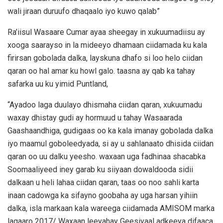
wali jiraan duruufo dhaqaalo iyo kuwo qalab”
Ra’iisul Wasaare Cumar ayaa sheegay in xukuumadiisu ay
xooga saarayso in la mideeyo dhamaan ciidamada ku kala
firirsan gobolada dalka, layskuna dhafo si loo helo ciidan
qaran oo hal amar ku howl galo. taasna ay qab ka tahay
safarka uu ku yimid Puntland,
“Ayadoo laga duulayo dhismaha ciidan qaran, xukuumadu
waxay dhistay gudi ay hormuud u tahay Wasaarada
Gaashaandhiga, gudigaas oo ka kala imanay gobolada dalka
iyo maamul goboleedyada, si ay u sahlanaato dhisida ciidan
qaran oo uu dalku yeesho. waxaan uga fadhinaa shacabka
Soomaaliyeed iney garab ku siiyaan dowaldooda sidii
dalkaan u heli lahaa ciidan qaran, taas oo noo sahli karta
inaan cadowga ka sifayno goobaha ay uga harsan yihiin
dalka, isla markaan kala wareega ciidamada AMISOM marka
lagaaro 2017/ Waxaan leeyahay Geesiyaal adkeeya difaaca,