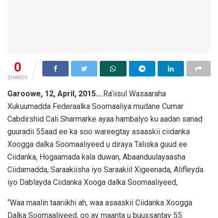
0
SHARES
Garoowe, 12, April, 2015…
.Ra’iisul Wasaaraha
Xukuumadda Federaalka Soomaaliya mudane Cumar
Cabdirshid Cali Sharmarke ayaa hambalyo ku aadan sanad
guuradii 55aad ee ka soo wareegtay asaaskii ciidanka
Xoogga dalka Soomaaliyeed u diraya Taliska guud ee
Ciidanka, Hogaamada kala duwan, Abaanduulayaasha
Ciidamadda, Saraakiisha iyo Saraakiil Xigeenada, Alifleyda
iyo Dablayda Ciidanka Xooga dalka Soomaaliyeed,
“Waa maalin taariikhi ah, waa asaaskii Ciidanka Xoogga
Dalka Soomaaliyeed, oo ay maanta u buuxsantay 55