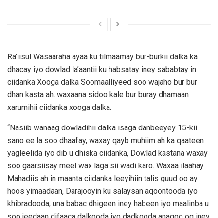
Ra’iisul Wasaaraha ayaa ku tilmaamay bur-burkii dalka ka
dhacay iyo dowlad la’aantii ku habsatay iney sababtay in
ciidanka Xooga dalka Soomaalliyeed soo wajaho bur bur
dhan kasta ah, waxaana sidoo kale bur buray dhamaan
xarumihii ciidanka xooga dalka.
“Nasiib wanaag dowladihii dalka isaga danbeeyey 15-kii
sano ee la soo dhaafay, waxay qayb muhiim ah ka qaateen
yagleelida iyo dib u dhiska ciidanka, Dowlad kastana waxay
soo gaarsiisay meel wax laga sii wadi karo. Waxaa ilaahay
Mahadiis ah in maanta ciidanka leeyihiin talis guud oo ay
hoos yimaadaan, Darajooyin ku salaysan aqoontooda iyo
khibradooda, una babac dhigeen iney habeen iyo maalinba u
soo jeedaan difaaca dalkooda iyo dadkooda anagoo og iney