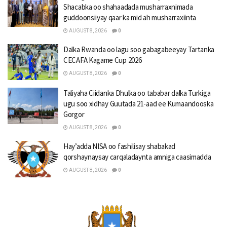
Shacabka oo shahaadada musharraxnimada
guddoonsiiyay qaar ka mid ah musharraxiinta
AUGUST 8, 2026
0
Dalka Rwanda oo lagu soo gabagabeeyay Tartanka
CECAFA Kagame Cup 2026
AUGUST 8, 2026
0
Taliyaha Ciidanka Dhulka oo tababar dalka Turkiga
ugu soo xidhay Guutada 21-aad ee Kumaandooska
Gorgor
AUGUST 8, 2026
0
Hay’adda NISA oo fashilisay shabakad
qorshaynaysay carqaladaynta amniga caasimadda
AUGUST 8, 2026
0