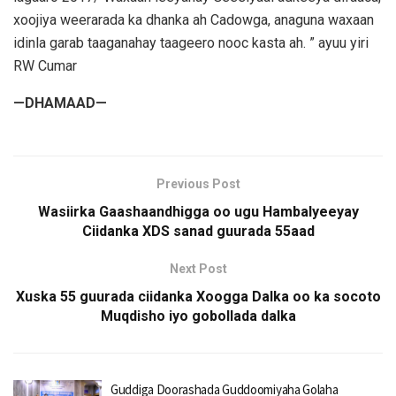
xoojiya weerarada ka dhanka ah Cadowga, anaguna waxaan
idinla garab taaganahay taageero nooc kasta ah. ” ayuu yiri
RW Cumar
—DHAMAAD—
Previous Post
Wasiirka Gaashaandhigga oo ugu Hambalyeeyay
Ciidanka XDS sanad guurada 55aad
Next Post
Xuska 55 guurada ciidanka Xoogga Dalka oo ka socoto
Muqdisho iyo gobollada dalka
Guddiga Doorashada Guddoomiyaha Golaha