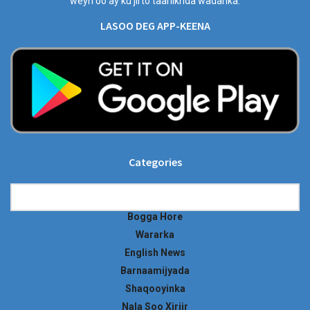
weyn oo ay ku jirto taariikhda wadanka.
LASOO DEG APP-KEENA
Categories
Categories
Bogga Hore
Wararka
English News
Barnaamijyada
Shaqooyinka
Nala Soo Xiriir