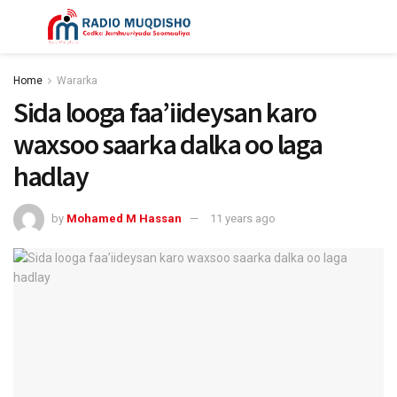
Home
Wararka
Sida looga faa’iideysan karo
waxsoo saarka dalka oo laga
hadlay
by
Mohamed M Hassan
11 years ago