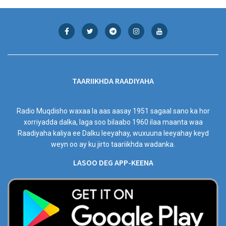
TAARIIKHDA RAADIYAHA
Radio Muqdisho waxaa la aas aasay 1951 sagaal sano ka hor
xorriyadda dalka, laga soo bilaabo 1960 ilaa maanta waa
Raadiyaha kaliya ee Dalku leeyahay, wuxuuna leeyahay keyd
weyn oo ay ku jirto taariikhda wadanka.
LASOO DEG APP-KEENA