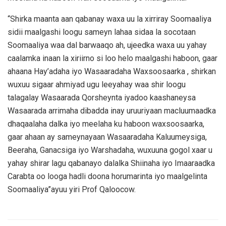
“Shirka maanta aan qabanay waxa uu la xirriray Soomaaliya
sidii maalgashi loogu sameyn lahaa sidaa la socotaan
Soomaaliya waa dal barwaaqo ah, ujeedka waxa uu yahay
caalamka inaan la xiriirno si loo helo maalgashi haboon, gaar
ahaana Hay’adaha iyo Wasaaradaha Waxsoosaarka , shirkan
wuxuu sigaar ahmiyad ugu leeyahay waa shir loogu
talagalay Wasaarada Qorsheynta iyadoo kaashaneysa
Wasaarada arrimaha dibadda inay uruuriyaan macluumaadka
dhaqaalaha dalka iyo meelaha ku haboon waxsoosaarka,
gaar ahaan ay sameynayaan Wasaaradaha Kaluumeysiga,
Beeraha, Ganacsiga iyo Warshadaha, wuxuuna gogol xaar u
yahay shirar lagu qabanayo dalalka Shiinaha iyo Imaaraadka
Carabta oo looga hadli doona horumarinta iyo maalgelinta
Soomaaliya”ayuu yiri Prof Qaloocow.