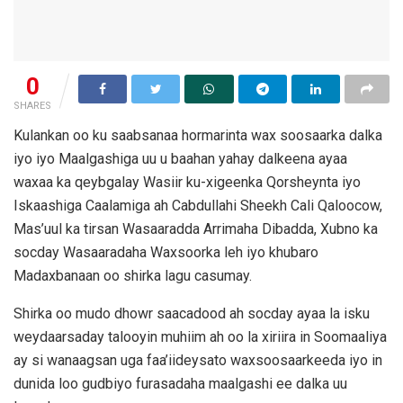
0
SHARES
Kulankan oo ku saabsanaa hormarinta wax soosaarka dalka
iyo iyo Maalgashiga uu u baahan yahay dalkeena ayaa
waxaa ka qeybgalay Wasiir ku-xigeenka Qorsheynta iyo
Iskaashiga Caalamiga ah Cabdullahi Sheekh Cali Qaloocow,
Mas’uul ka tirsan Wasaaradda Arrimaha Dibadda, Xubno ka
socday Wasaaradaha Waxsoorka leh iyo khubaro
Madaxbanaan oo shirka lagu casumay.
Shirka oo mudo dhowr saacadood ah socday ayaa la isku
weydaarsaday talooyin muhiim ah oo la xiriira in Soomaaliya
ay si wanaagsan uga faa’iideysato waxsoosaarkeeda iyo in
dunida loo gudbiyo furasadaha maalgashi ee dalka uu