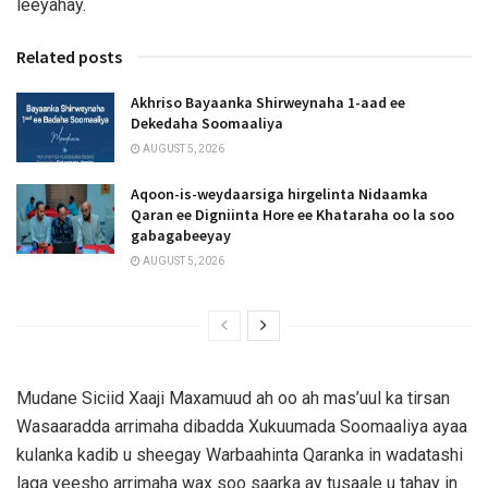
leeyahay.
Related posts
Akhriso Bayaanka Shirweynaha 1-aad ee
Dekedaha Soomaaliya
AUGUST 5, 2026
Aqoon-is-weydaarsiga hirgelinta Nidaamka
Qaran ee Digniinta Hore ee Khataraha oo la soo
gabagabeeyay
AUGUST 5, 2026
Mudane Siciid Xaaji Maxamuud ah oo ah mas’uul ka tirsan
Wasaaradda arrimaha dibadda Xukuumada Soomaaliya ayaa
kulanka kadib u sheegay Warbaahinta Qaranka in wadatashi
laga yeesho arrimaha wax soo saarka ay tusaale u tahay in