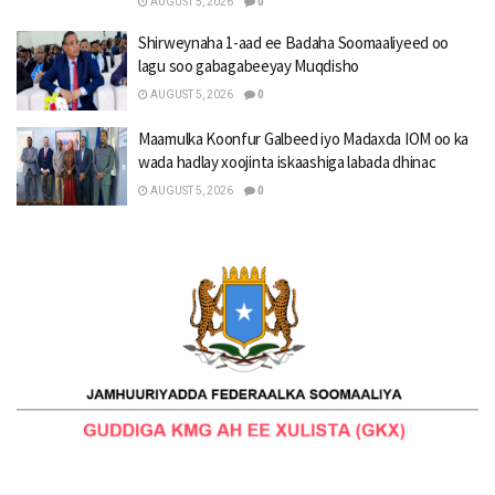
AUGUST 5, 2026
0
Shirweynaha 1-aad ee Badaha Soomaaliyeed oo
lagu soo gabagabeeyay Muqdisho
AUGUST 5, 2026
0
Maamulka Koonfur Galbeed iyo Madaxda IOM oo ka
wada hadlay xoojinta iskaashiga labada dhinac
AUGUST 5, 2026
0