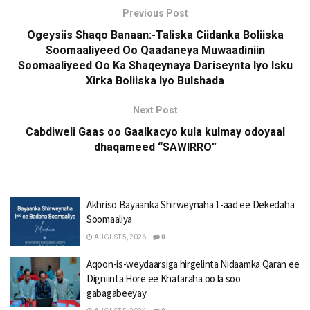
Previous Post
Ogeysiis Shaqo Banaan:-Taliska Ciidanka Boliiska
Soomaaliyeed Oo Qaadaneya Muwaadiniin
Soomaaliyeed Oo Ka Shaqeynaya Dariseynta Iyo Isku
Xirka Boliiska Iyo Bulshada
Next Post
Cabdiweli Gaas oo Gaalkacyo kula kulmay odoyaal
dhaqameed “SAWIRRO”
Akhriso Bayaanka Shirweynaha 1-aad ee Dekedaha
Soomaaliya
AUGUST 5, 2026
0
Aqoon-is-weydaarsiga hirgelinta Nidaamka Qaran ee
Digniinta Hore ee Khataraha oo la soo
gabagabeeyay