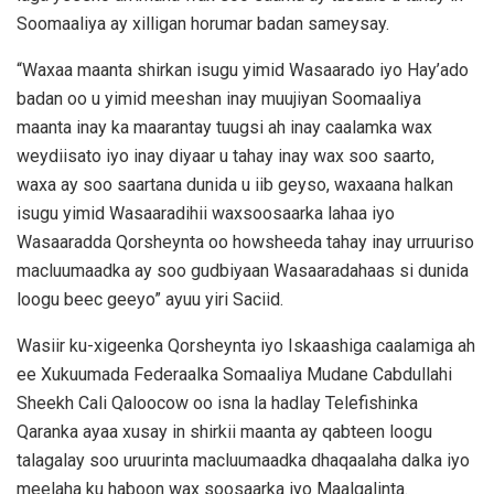
Soomaaliya ay xilligan horumar badan sameysay.
“Waxaa maanta shirkan isugu yimid Wasaarado iyo Hay’ado
badan oo u yimid meeshan inay muujiyan Soomaaliya
maanta inay ka maarantay tuugsi ah inay caalamka wax
weydiisato iyo inay diyaar u tahay inay wax soo saarto,
waxa ay soo saartana dunida u iib geyso, waxaana halkan
isugu yimid Wasaaradihii waxsoosaarka lahaa iyo
Wasaaradda Qorsheynta oo howsheeda tahay inay urruuriso
macluumaadka ay soo gudbiyaan Wasaaradahaas si dunida
loogu beec geeyo” ayuu yiri Saciid.
Wasiir ku-xigeenka Qorsheynta iyo Iskaashiga caalamiga ah
ee Xukuumada Federaalka Somaaliya Mudane Cabdullahi
Sheekh Cali Qaloocow oo isna la hadlay Telefishinka
Qaranka ayaa xusay in shirkii maanta ay qabteen loogu
talagalay soo uruurinta macluumaadka dhaqaalaha dalka iyo
meelaha ku haboon wax soosaarka iyo Maalgalinta.