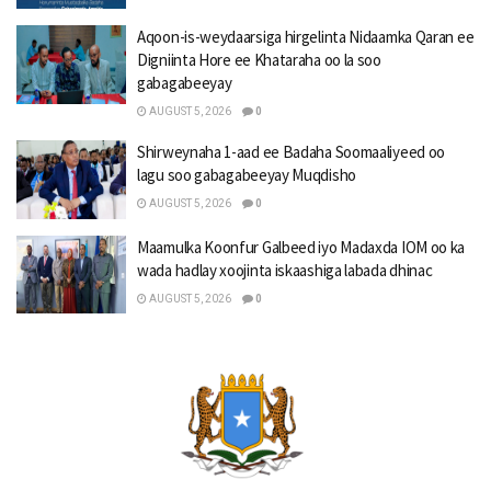
Aqoon-is-weydaarsiga hirgelinta Nidaamka Qaran ee
Digniinta Hore ee Khataraha oo la soo
gabagabeeyay
AUGUST 5, 2026
0
Shirweynaha 1-aad ee Badaha Soomaaliyeed oo
lagu soo gabagabeeyay Muqdisho
AUGUST 5, 2026
0
Maamulka Koonfur Galbeed iyo Madaxda IOM oo ka
wada hadlay xoojinta iskaashiga labada dhinac
AUGUST 5, 2026
0