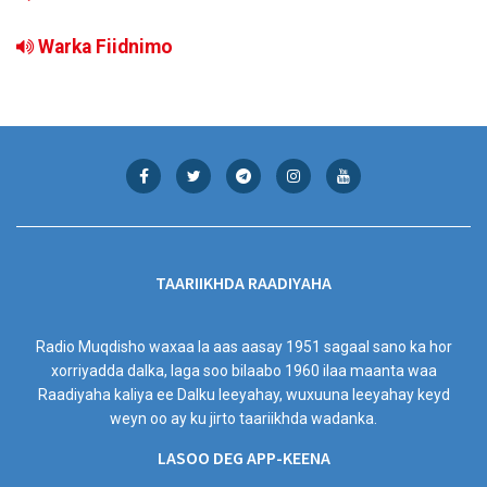
Warka Fiidnimo
TAARIIKHDA RAADIYAHA
Radio Muqdisho waxaa la aas aasay 1951 sagaal sano ka hor
xorriyadda dalka, laga soo bilaabo 1960 ilaa maanta waa
Raadiyaha kaliya ee Dalku leeyahay, wuxuuna leeyahay keyd
weyn oo ay ku jirto taariikhda wadanka.
LASOO DEG APP-KEENA