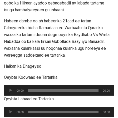
gobolka Hiiraan ayadoo gebagebadii ay labada tartame
isugu hambalyeeyeen guushaasi.
Habeen dambe oo ah habeenka 21aad ee tartan
Cilmiyeedka bisha Ramadaan ee Warbaahinta Qaranka
waxaa ku tartami doona degmooyinka Baydhabo Vs Warta
Nabadda oo ka kala tirsan Gobollada Baay iyo Banaadir,
waxaana kulankaasi uu noqonaa kulanka ugu horeeya ee
wareegga saddexaad ee tartanka.
Halkan ka Dhageyso
Qeybta Koowaad ee Tartanka
Audio
00:00
00:00
Player
Qeybta Labaad ee Tartanka
Audio
00:00
00:00
Player