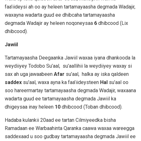
faa’iideysi ah oo ay heleen tartamayaasha degmada Wadajir,
waxayna wadarta guud ee dhibcaha tartamayaasha
degmada Wadajir ay heleen noqoneysaa
6
dhibcood (Lix
dhibcood).
Jawiil
Tartamayaasha Deegaanka Jawiil waxaa iyana dhankooda la
weydiiyey Todobo Su’aal, su’aallihii la weydiiyey waxay si
sax ah uga jawaabeen
Afar
su’aal, halka ay iska qaldeen
saddex
su’aal, waxa ayna ka faa’iideysteen
Hal
su’aal oo
soo hareermartay tartamayaasha degmada Wadajir, waxaana
wadarta guud ee tartamayaasha degmada Jawiil ka
dhigeysaa inay heleen
10
dhibcood (Toban dhibcood).
Hadaba kulankii 20aad ee tartan Cilmiyeedka bisha
Ramadaan ee Warbaahinta Qaranka caawa waxaa wareegga
saddexaad u soo gudbay tartamayaasha degmada Jawiil ee