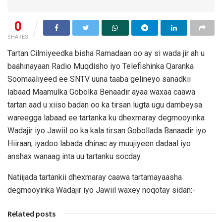
0
SHARES
Tartan Cilmiyeedka bisha Ramadaan oo ay si wada jir ah u
baahinayaan Radio Muqdisho iyo Telefishinka Qaranka
Soomaaliyeed ee SNTV uuna taaba gelineyo sanadkii
labaad Maamulka Gobolka Benaadir ayaa waxaa caawa
tartan aad u xiiso badan oo ka tirsan lugta ugu dambeysa
wareegga labaad ee tartanka ku dhexmaray degmooyinka
Wadajir iyo Jawiil oo ka kala tirsan Gobollada Banaadir iyo
Hiiraan, iyadoo labada dhinac ay muujiyeen dadaal iyo
anshax wanaag inta uu tartanku socday.
Natiijada tartankii dhexmaray caawa tartamayaasha
degmooyinka Wadajir iyo Jawiil waxey noqotay sidan:-
Related posts