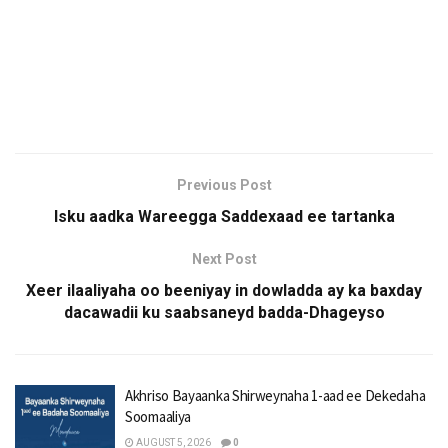
Previous Post
Isku aadka Wareegga Saddexaad ee tartanka
Next Post
Xeer ilaaliyaha oo beeniyay in dowladda ay ka baxday
dacawadii ku saabsaneyd badda-Dhageyso
Akhriso Bayaanka Shirweynaha 1-aad ee Dekedaha
Soomaaliya
AUGUST 5, 2026
0