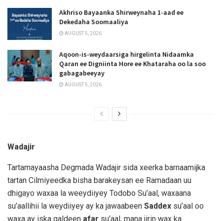
Akhriso Bayaanka Shirweynaha 1-aad ee
Dekedaha Soomaaliya
AUGUST 5, 2026
Aqoon-is-weydaarsiga hirgelinta Nidaamka
Qaran ee Digniinta Hore ee Khataraha oo la soo
gabagabeeyay
AUGUST 5, 2026
Wadajir
Tartamayaasha Degmada Wadajir sida xeerka barnaamijka
tartan Cilmiyeedka bisha barakeysan ee Ramadaan uu
dhigayo waxaa la weeydiiyey Todobo Su’aal, waxaana
su’aallihii la weydiiyey ay ka jawaabeen
Saddex
su’aal oo
waxa ay iska qaldeen
afar
su’aal, mana jirin wax ka