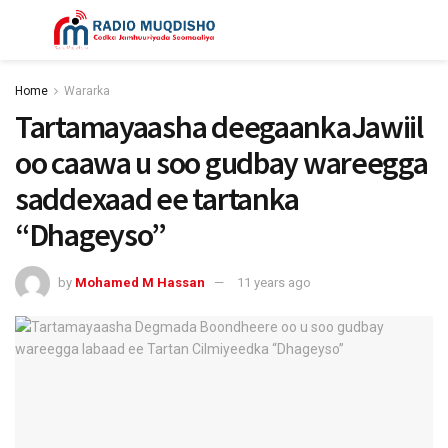
Home
Wararka
Tartamayaasha deegaankaJawiil
oo caawa u soo gudbay wareegga
saddexaad ee tartanka
“Dhageyso”
by
Mohamed M Hassan
11 years ago