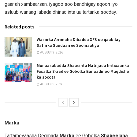
gaar ah xambaarsan, iyagoo soo bandhigay aqoon iyo
asluub wanaag labada dhinac inta uu tartanka socday
.
Related posts
Wasiirka Arrimaha Dibadda XFS oo qaabilay
Safiirka Suudaan ee Soomaaliya
AUGUST 9, 2026
Munaasabadda Shaacinta Natiijada Imtixaanka
Fasalka 8-aad ee Gobolka Banaadir oo Muqdisho
ka socota
AUGUST 9, 2026
Marka
Tartameyaasha Degmada
Marka
ee Gobolka
Shabeelaha