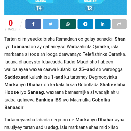
0
SHARES
Tartan cilmiyeedka bisha Ramadaan oo galay sanadkii
Shan
iyo
tobnaad
oo ay qabaneyso Warbaahinta Qaranka, isla
markaana si toos ah looga daawanayo Telefishinka Qaranka,
lagana dhageysto Idaacadda Radio Muqdisho habeen
waliba ayaa waxaa caawa kulankiisa
25–aad
ee wareegga
Saddexaad
kulankiisa
1-aad
ku tartamay Degmooyinka
Marka
iyo
Dhahar
oo ka kala tirsan Gobollada
Shabeelaha
Hoose
iyo
Sanaag.
waxaana barnaamijka si wadajir ah u
taaba-gelineya
Bankiga IBS
iyo Maamulka
Gobolka
Banaadir
.
Tartameyaasha labada degmoo ee
Marka
iyo
Dhahar
ayaa
muujiyey tartan aad u adag, isla markaana ahaa mid xiiso