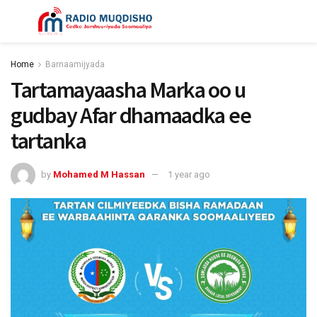
Home
Barnaamijyada
Tartamayaasha Marka oo u
gudbay Afar dhamaadka ee
tartanka
by
Mohamed M Hassan
1 year ago