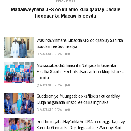
Next Post
Madaxweynaha JFS oo kulamo kula qaatay Cadale
hoggaanka Macawiisleeyda
Wasiirka Arrimaha Dibadda XFS oo qaabilay Safiirka
Suudaan ee Soomaaliya
AUGUST 9, 2026
0
Munaasabadda Shaacinta Natiijada Imtixaanka
Fasalka 8-aad ee Gobolka Banaadir oo Muqdisho ka
socota
AUGUST 9, 2026
0
Guddoomiye Muungaab oo xafiiskiisa ku qaabilay
Duqa magaalada Bristol ee dalka Ingiriiska
AUGUST 9, 2026
0
Guddoomiyaha Hay’adda SoDMA oo xarigga ka jaray
Xarunta Gurmadka Degdegga ah ee Waqooyi Bari