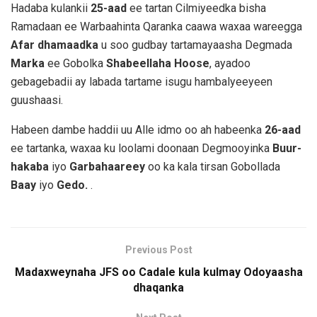
Hadaba kulankii
25-aad
ee tartan Cilmiyeedka bisha
Ramadaan ee Warbaahinta Qaranka caawa waxaa wareegga
Afar dhamaadka
u soo gudbay tartamayaasha Degmada
Marka
ee Gobolka
Shabeellaha Hoose
, ayadoo
gebagebadii ay labada tartame isugu hambalyeeyeen
guushaasi.
Habeen dambe haddii uu Alle idmo oo ah habeenka
26-aad
ee tartanka, waxaa ku loolami doonaan Degmooyinka
Buur-
hakaba
iyo
Garbahaareey
oo ka kala tirsan Gobollada
Baay
iyo
Gedo.
.
Previous Post
Madaxweynaha JFS oo Cadale kula kulmay Odoyaasha
dhaqanka