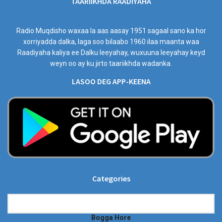
TAARIIKHDA RAADIYAHA
Radio Muqdisho waxaa la aas aasay 1951 sagaal sano ka hor
xorriyadda dalka, laga soo bilaabo 1960 ilaa maanta waa
Raadiyaha kaliya ee Dalku leeyahay, wuxuuna leeyahay keyd
weyn oo ay ku jirto taariikhda wadanka.
LASOO DEG APP-KEENA
Categories
Categories
Bogga Hore