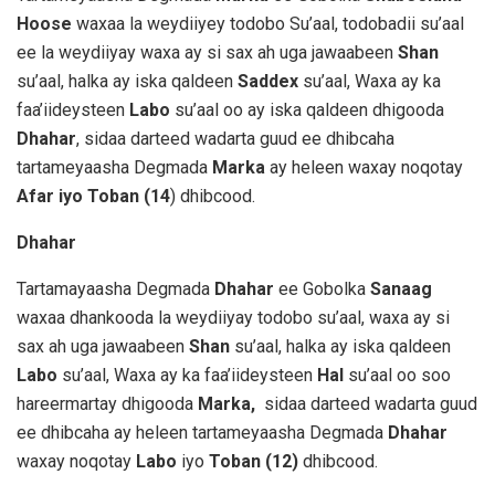
Hoose
waxaa la weydiiyey todobo Su’aal, todobadii su’aal
ee la weydiiyay waxa ay si sax ah uga jawaabeen
Shan
su’aal, halka ay iska qaldeen
Saddex
su’aal, Waxa ay ka
faa’iideysteen
Labo
su’aal oo ay iska qaldeen dhigooda
Dhahar
, sidaa darteed wadarta guud ee dhibcaha
tartameyaasha Degmada
Marka
ay heleen waxay noqotay
Afar iyo Toban (14
) dhibcood.
Dhahar
Tartamayaasha Degmada
Dhahar
ee Gobolka
Sanaag
waxaa dhankooda la weydiiyay todobo su’aal, waxa ay si
sax ah uga jawaabeen
Shan
su’aal, halka ay iska qaldeen
Labo
su’aal, Waxa ay ka faa’iideysteen
Hal
su’aal oo soo
hareermartay dhigooda
Marka,
sidaa darteed wadarta guud
ee dhibcaha ay heleen tartameyaasha Degmada
Dhahar
waxay noqotay
Labo
iyo
Toban
(12)
dhibcood.