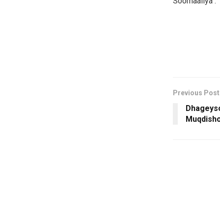
Soomaaliya .
Previous Post
Dhageyso
Muqdish