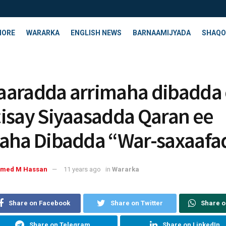
HORE
WARARKA
ENGLISH NEWS
BARNAAMIJYADA
SHAQO
aradda arrimaha dibadda
isay Siyaasadda Qaran ee
aha Dibadda “War-saxaafa
med M Hassan
11 years ago
in
Wararka
Share on Facebook
Share on Twitter
Share 
Share on Telegram
Share on LinkedIn