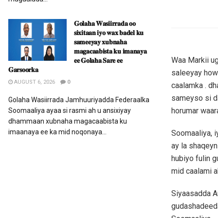
𝐆𝐨𝐥𝐚𝐡𝐚 𝐖𝐚𝐬𝐢𝐢𝐫𝐫𝐚𝐝𝐚 𝐨𝐨
𝐬𝐢𝐱𝐢𝐭𝐚𝐚𝐧 𝐢𝐲𝐨 𝐰𝐚𝐱 𝐛𝐚𝐝𝐞𝐥 𝐤𝐮
𝐬𝐚𝐦𝐞𝐞𝐲𝐚𝐲 𝐱𝐮𝐛𝐧𝐚𝐡𝐚
𝐦𝐚𝐠𝐚𝐜𝐚𝐚𝐛𝐢𝐬𝐭𝐚 𝐤𝐮 𝐢𝐦𝐚𝐧𝐚𝐲𝐚
Waa Markii ug
𝐞𝐞 𝐆𝐨𝐥𝐚𝐡𝐚 𝐒𝐚𝐫𝐞 𝐞𝐞
𝐆𝐚𝐫𝐬𝐨𝐨𝐫𝐤𝐚
saleeyay howl
AUGUST 6, 2026
0
caalamka . dh
sameyso si d
Golaha Wasiirrada Jamhuuriyadda Federaalka
horumar waara
Soomaaliya ayaa si rasmi ah u ansixiyay
dhammaan xubnaha magacaabista ku
imaanaya ee ka mid noqonaya...
Soomaaliya, 
ay la shaqey
hubiyo fulin 
mid caalami a
Siyaasadda A
gudashadeeda 