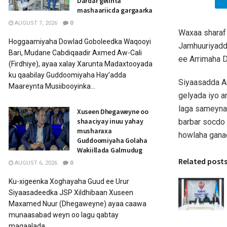
Dardar gelinta
mashaariicda gargaarka
AUGUST 7, 2026
0
Waxaa sharaf 
Hoggaamiyaha Dowlad Goboleedka Waqooyi
Jamhuuriyadd
Bari, Mudane Cabdiqaadir Axmed Aw-Cali
ee Arrimaha 
(Firdhiye), ayaa xalay Xarunta Madaxtooyada
ku qaabilay Guddoomiyaha Hay’adda
Siyaasadda Ar
Maareynta Musiibooyinka...
gelyada iyo a
laga sameyna
Xuseen Dhegaweyne oo
shaaciyay inuu yahay
barbar socdo f
musharaxa
howlaha ganac
Guddoomiyaha Golaha
Wakiillada Galmudug
Related post
AUGUST 6, 2026
0
Ku-xigeenka Xoghayaha Guud ee Urur
Siyaasadeedka JSP Xildhibaan Xuseen
Maxamed Nuur (Dhegaweyne) ayaa caawa
munaasabad weyn oo lagu qabtay
magaalada...