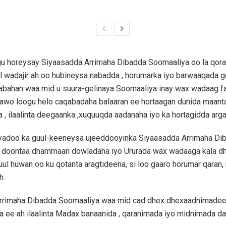
u horeysay Siyaasadda Arrimaha Dibadda Soomaaliya oo la qora
 wadajir ah oo hubineysa nabadda , horumarka iyo barwaaqada g
abahan waa mid u suura-gelinaya Soomaaliya inay wax wadaag fa
awo loogu helo caqabadaha balaaran ee hortaagan dunida maant
 , ilaalinta deegaanka ,xuquuqda aadanaha iyo ka hortagidda arg
iyadoo ka guul-keeneysa ujeeddooyinka Siyaasadda Arrimaha Di
n doontaa dhammaan dowladaha iyo Ururada wax wadaaga kala dh
guul huwan oo ku qotanta aragtideena, si loo gaaro horumar qaran,
h.
rrimaha Dibadda Soomaaliya waa mid cad dhex dhexaadnimadeed
ee ah ilaalinta Madax banaanida , qaranimada iyo midnimada da