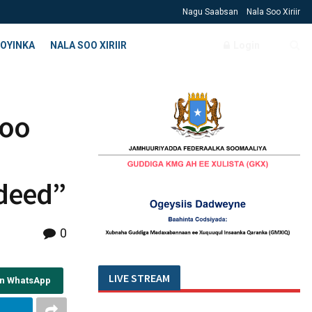
Nagu Saabsan
Nala Soo Xiriir
OYINKA
NALA SOO XIRIIR
Login
 oo
deed”
0
LIVE STREAM
on WhatsApp