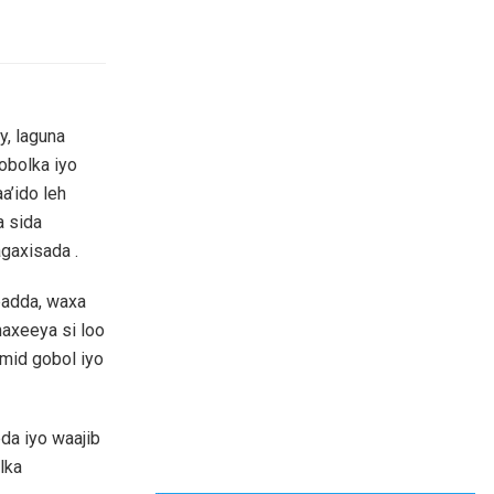
y, laguna
obolka iyo
a’ido leh
a sida
agaxisada .
badda, waxa
axeeya si loo
 mid gobol iyo
a iyo waajib
lka