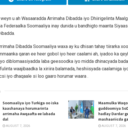
weyn u ah Wasaaradda Arrimaha Dibadda iyo Dhiirigelinta Maal
a Federaalka Soomaaliya inay dunida u bandhigto maanta Siyaa
Dibadda.
rimaha Dibadda Soomaaliya waxa ay ku dhisan tahay tiirarka xoo
mmaanka qaran ee heer gobol iyo heer caalami ah, iyadoo ka qey
yo diblomaasiyadda laba geesoodka iyo midda dhinacyada badan
ulinta waajibaadka la xiriira balamada, heshiisyada caalamiga iyo 
si iyo dhaqaale si loo gaaro horumar waara .
s
Soomaaliya iyo Turkiga oo iska
Maamulka Waqooy
kaashanaya horumarinta
guddoomiya SoD
arrimaha Awqaafta ee labada
hadlay Dardar g
dal
mashaariicda g
AUGUST 7, 2026
AUGUST 7, 2026