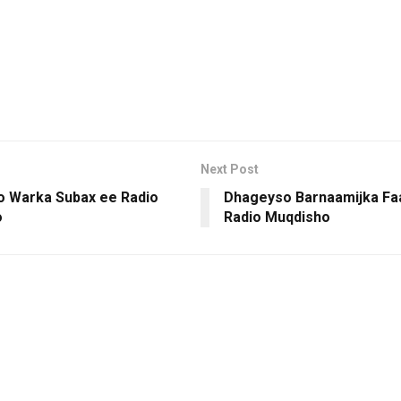
Next Post
 Warka Subax ee Radio
Dhageyso Barnaamijka Fa
o
Radio Muqdisho