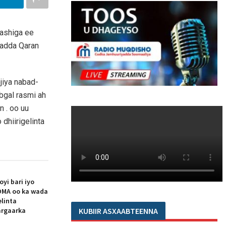
gashiga ee
sadda Qaran
jiya nabad-
bgal rasmi ah
 . oo uu
dhiirigelinta
i bari iyo
MA oo ka wada
elinta
argaarka
KUBIIR ASXAABTEENNA