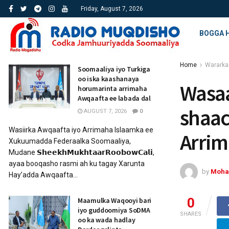
Friday, August 7, 2026
BOGGA 
Home
Wararka
Soomaaliya iyo Turkiga
oo iska kaashanaya
Wasaa
horumarinta arrimaha
Awqaafta ee labada dal
shaac
AUGUST 7, 2026
0
Wasiirka Awqaafta iyo Arrimaha Islaamka ee
Arrim
Xukuumadda Federaalka Soomaaliya,
Mudane 𝗦𝗵𝗲𝗲𝗸𝗵𝗠𝘂𝗸𝗵𝘁𝗮𝗮𝗿𝗥𝗼𝗼𝗯𝗼𝘄𝗖𝗮𝗹𝗶,
ayaa booqasho rasmi ah ku tagay Xarunta
by
Moha
Hay’adda Awqaafta...
0
Maamulka Waqooyi bari
iyo guddoomiya SoDMA
SHARES
oo ka wada hadlay