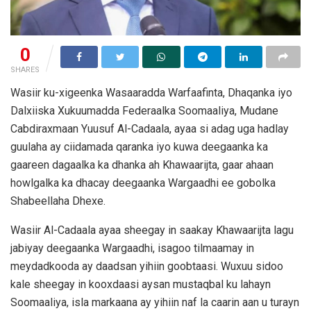
0
SHARES
Wasiir ku-xigeenka Wasaaradda Warfaafinta, Dhaqanka iyo
Dalxiiska Xukuumadda Federaalka Soomaaliya, Mudane
Cabdiraxmaan Yuusuf Al-Cadaala, ayaa si adag uga hadlay
guulaha ay ciidamada qaranka iyo kuwa deegaanka ka
gaareen dagaalka ka dhanka ah Khawaarijta, gaar ahaan
howlgalka ka dhacay deegaanka Wargaadhi ee gobolka
Shabeellaha Dhexe.
Wasiir Al-Cadaala ayaa sheegay in saakay Khawaarijta lagu
jabiyay deegaanka Wargaadhi, isagoo tilmaamay in
meydadkooda ay daadsan yihiin goobtaasi. Wuxuu sidoo
kale sheegay in kooxdaasi aysan mustaqbal ku lahayn
Soomaaliya, isla markaana ay yihiin naf la caarin aan u turayn