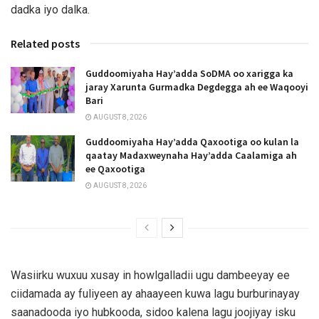
dadka iyo dalka.
Related posts
Guddoomiyaha Hay’adda SoDMA oo xarigga ka
jaray Xarunta Gurmadka Degdegga ah ee Waqooyi
Bari
AUGUST 8, 2026
Guddoomiyaha Hay’adda Qaxootiga oo kulan la
qaatay Madaxweynaha Hay’adda Caalamiga ah
ee Qaxootiga
AUGUST 8, 2026
Wasiirku wuxuu xusay in howlgalladii ugu dambeeyay ee
ciidamada ay fuliyeen ay ahaayeen kuwa lagu burburinayay
saanadooda iyo hubkooda, sidoo kalena lagu joojiyay isku