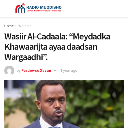
Home
Wararka
Wasiir Al-Cadaala: “Meydadka
Khawaarijta ayaa daadsan
Wargaadhi”.
by
Fardowso Xasan
1 year ago