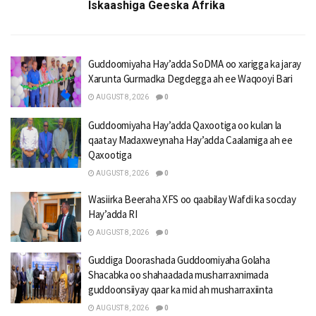
Iskaashiga Geeska Afrika
Guddoomiyaha Hay’adda SoDMA oo xarigga ka jaray
Xarunta Gurmadka Degdegga ah ee Waqooyi Bari
AUGUST 8, 2026
0
Guddoomiyaha Hay’adda Qaxootiga oo kulan la
qaatay Madaxweynaha Hay’adda Caalamiga ah ee
Qaxootiga
AUGUST 8, 2026
0
Wasiirka Beeraha XFS oo qaabilay Wafdi ka socday
Hay’adda RI
AUGUST 8, 2026
0
Guddiga Doorashada Guddoomiyaha Golaha
Shacabka oo shahaadada musharraxnimada
guddoonsiiyay qaar ka mid ah musharraxiinta
AUGUST 8, 2026
0