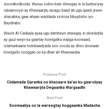
socodkodkoida. Wuxuu sidoo kale sheegay in la burburiyay
isbaarooyin ay Khawaarijtu lacago baad ah uga qaadi jireen
shacabka, gaar ahaan waddada xiriirisa Muqdisho iyo
Baydhabo.
Wasiir Al-Cadaala ayaa ugu dambeyn sheegay in dowladda
ay guul weyn ka gaartay howlgalka wajiga koowaad,
islamarkaana todobaadyada soo socda ay dhici doonaan
howlgallo xooggan oo ka dhan ah Khawaarijta.
Previous Post
Ciidamada Qaranka oo khasaare ba’an ku gaarsiiyay
Khawaarijta Degaanka Wargaadhi
Next Post
Soomaaliya oo la wareegtay hoggaanka Madasha