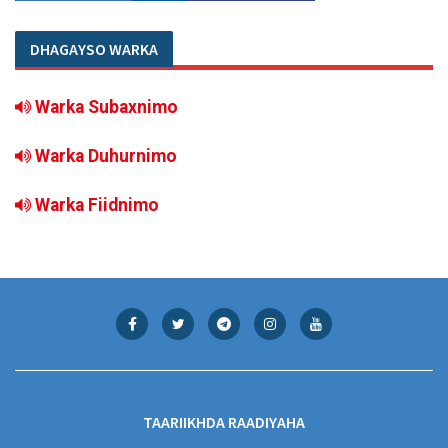
DHAGAYSO WARKA
Warka Subaxnimo
Warka Duhurnimo
Warka Fiidnimo
TAARIIKHDA RAADIYAHA