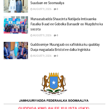
Suudaan ee Soomaaliya
AUGUST 9, 2026
0
Munaasabadda Shaacinta Natiijada Imtixaanka
Fasalka 8-aad ee Gobolka Banaadir oo Muqdisho ka
socota
AUGUST 9, 2026
0
Guddoomiye Muungaab oo xafiiskiisa ku qaabilay
Duqa magaalada Bristol ee dalka Ingiriiska
AUGUST 9, 2026
0