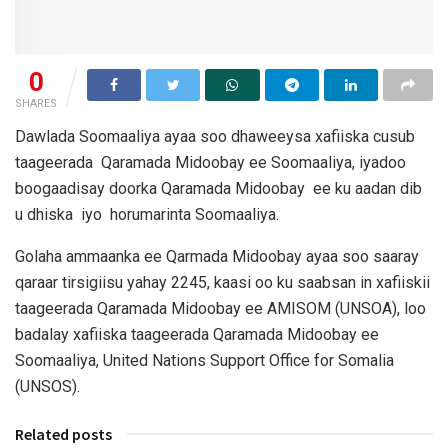
0
SHARES
Dawlada Soomaaliya ayaa soo dhaweeysa xafiiska cusub
taageerada Qaramada Midoobay ee Soomaaliya, iyadoo
boogaadisay doorka Qaramada Midoobay ee ku aadan dib
u dhiska iyo horumarinta Soomaaliya.
Golaha ammaanka ee Qarmada Midoobay ayaa soo saaray
qaraar tirsigiisu yahay 2245, kaasi oo ku saabsan in xafiiskii
taageerada Qaramada Midoobay ee AMISOM (UNSOA), loo
badalay xafiiska taageerada Qaramada Midoobay ee
Soomaaliya, United Nations Support Office for Somalia
(UNSOS).
Related posts