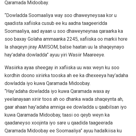
Qaramada Midoobay.
“Dowladda Soomaaliya way soo dhaweyneysaa kor u
qaadista xafiiska cusub ee ku aadna taageeridda
Soomaaliya, aad ayaan u soo dhaweyneynaa qaraarka ka
soo baxay Golaha ammaanka 2245, xafiiska oo markii hore
la shaqeyn jiray AMISOM, balse haatan uu la shaqeynayo
hay’adaha dowladda” ayuu yiri Wasiir Maareeye.
Wasiirka ayaa sheegay in xafiiska uu wax weyn ku soo
kordhin doono xiriirka tooska ah ee ka dhexeeya hay’adaha
dowladda iyo kuwa Qaramada Midoobay.
“Hay’adaha dowladda iyo kuwa Qaramada waxa ay
yeelanayaan xiriir toos ah oo dhanka wada shaqeynta ah,
gaar ahaan hay’adaha amniga ee dowladda u qaabilsan iyo
kuwa Qaramada Midoobay, taasi oo qeyb weyn ka
qaadaneyso xoojinta iyo sare u qaadida taageerada
Qaramada Midoobay ee Soomaaliya” ayuu hadalkiisa ku