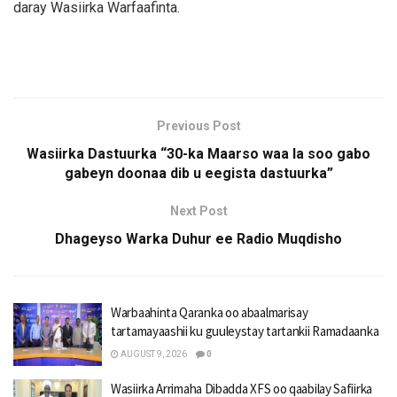
daray Wasiirka Warfaafinta.
Previous Post
Wasiirka Dastuurka “30-ka Maarso waa la soo gabo
gabeyn doonaa dib u eegista dastuurka”
Next Post
Dhageyso Warka Duhur ee Radio Muqdisho
Warbaahinta Qaranka oo abaalmarisay
tartamayaashii ku guuleystay tartankii Ramadaanka
AUGUST 9, 2026
0
Wasiirka Arrimaha Dibadda XFS oo qaabilay Safiirka