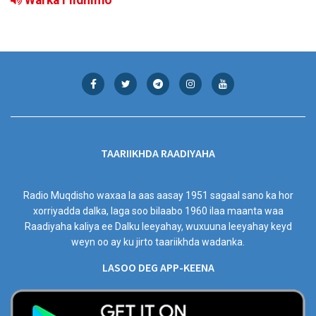
Warka Fiidnimo
TAARIIKHDA RAADIYAHA
Radio Muqdisho waxaa la aas aasay 1951 sagaal sano ka hor
xorriyadda dalka, laga soo bilaabo 1960 ilaa maanta waa
Raadiyaha kaliya ee Dalku leeyahay, wuxuuna leeyahay keyd
weyn oo ay ku jirto taariikhda wadanka.
LASOO DEG APP-KEENA