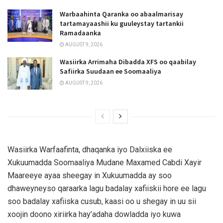
Warbaahinta Qaranka oo abaalmarisay
tartamayaashii ku guuleystay tartankii
Ramadaanka
AUGUST 9, 2026
Wasiirka Arrimaha Dibadda XFS oo qaabilay
Safiirka Suudaan ee Soomaaliya
AUGUST 9, 2026
Wasiirka Warfaafinta, dhaqanka iyo Dalxiiska ee
Xukuumadda Soomaaliya Mudane Maxamed Cabdi Xayir
Maareeye ayaa sheegay in Xukuumadda ay soo
dhaweyneyso qaraarka lagu badalay xafiiskii hore ee lagu
soo badalay xafiiska cusub, kaasi oo u shegay in uu sii
xoojin doono xiriirka hay’adaha dowladda iyo kuwa