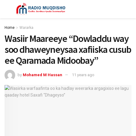
Home
Wararka
Wasiir Maareeye “Dowladdu way
soo dhaweyneysaa xafiiska cusub
ee Qaramada Midoobay”
by
Mohamed M Hassan
11 years ago