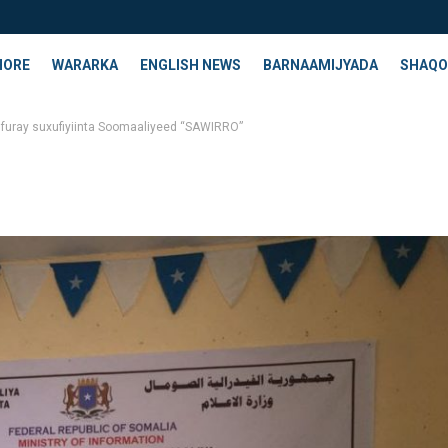
HORE
WARARKA
ENGLISH NEWS
BARNAAMIJYADA
SHAQO
 furay suxufiyiinta Soomaaliyeed “SAWIRRO”