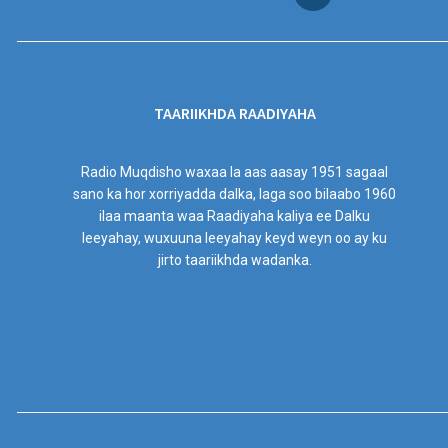
TAARIIKHDA RAADIYAHA
Radio Muqdisho waxaa la aas aasay 1951 sagaal
sano ka hor xorriyadda dalka, laga soo bilaabo 1960
ilaa maanta waa Raadiyaha kaliya ee Dalku
leeyahay, wuxuuna leeyahay keyd weyn oo ay ku
jirto taariikhda wadanka.