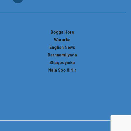
Bogga Hore
Wararka
English News
Barnaamijyada
Shaqooyinka
Nala Soo Xiriir