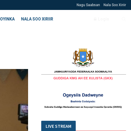
Nagu Saabsan
Nala Soo Xiriir
OYINKA
NALA SOO XIRIIR
Login
LIVE STREAM