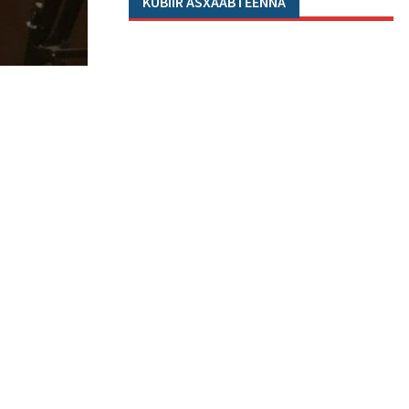
KUBIIR ASXAABTEENNA