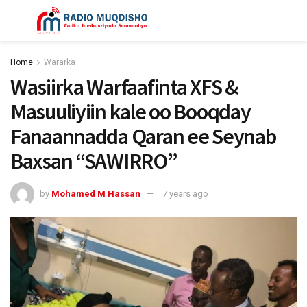
Home
Wararka
Wasiirka Warfaafinta XFS &
Masuuliyiin kale oo Booqday
Fanaannadda Qaran ee Seynab
Baxsan “SAWIRRO”
by
Mohamed M Hassan
7 years ago