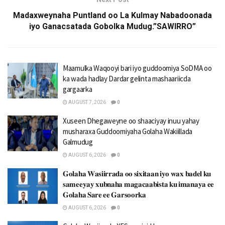
Madaxweynaha Puntland oo La Kulmay Nabadoonada
iyo Ganacsatada Gobolka Mudug.”SAWIRRO”
Maamulka Waqooyi bari iyo guddoomiya SoDMA oo
ka wada hadlay Dardar gelinta mashaariicda
gargaarka
AUGUST 7, 2026
0
Xuseen Dhegaweyne oo shaaciyay inuu yahay
musharaxa Guddoomiyaha Golaha Wakiillada
Galmudug
AUGUST 6, 2026
0
𝐆𝐨𝐥𝐚𝐡𝐚 𝐖𝐚𝐬𝐢𝐢𝐫𝐫𝐚𝐝𝐚 𝐨𝐨 𝐬𝐢𝐱𝐢𝐭𝐚𝐚𝐧 𝐢𝐲𝐨 𝐰𝐚𝐱 𝐛𝐚𝐝𝐞𝐥 𝐤𝐮
𝐬𝐚𝐦𝐞𝐞𝐲𝐚𝐲 𝐱𝐮𝐛𝐧𝐚𝐡𝐚 𝐦𝐚𝐠𝐚𝐜𝐚𝐚𝐛𝐢𝐬𝐭𝐚 𝐤𝐮 𝐢𝐦𝐚𝐧𝐚𝐲𝐚 𝐞𝐞
𝐆𝐨𝐥𝐚𝐡𝐚 𝐒𝐚𝐫𝐞 𝐞𝐞 𝐆𝐚𝐫𝐬𝐨𝐨𝐫𝐤𝐚
AUGUST 6, 2026
0