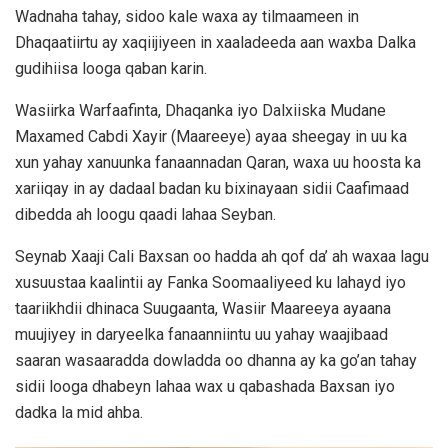
Wadnaha tahay, sidoo kale waxa ay tilmaameen in
Dhaqaatiirtu ay xaqiijiyeen in xaaladeeda aan waxba Dalka
gudihiisa looga qaban karin.
Wasiirka Warfaafinta, Dhaqanka iyo Dalxiiska Mudane
Maxamed Cabdi Xayir (Maareeye) ayaa sheegay in uu ka
xun yahay xanuunka fanaannadan Qaran, waxa uu hoosta ka
xariiqay in ay dadaal badan ku bixinayaan sidii Caafimaad
dibedda ah loogu qaadi lahaa Seyban.
Seynab Xaaji Cali Baxsan oo hadda ah qof da’ ah waxaa lagu
xusuustaa kaalintii ay Fanka Soomaaliyeed ku lahayd iyo
taariikhdii dhinaca Suugaanta, Wasiir Maareeya ayaana
muujiyey in daryeelka fanaanniintu uu yahay waajibaad
saaran wasaaradda dowladda oo dhanna ay ka go’an tahay
sidii looga dhabeyn lahaa wax u qabashada Baxsan iyo
dadka la mid ahba.