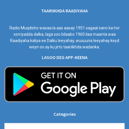
TAARIIKHDA RAADIYAHA
Radio Muqdisho waxaa la aas aasay 1951 sagaal sano ka hor
xorriyadda dalka, laga soo bilaabo 1960 ilaa maanta waa
Raadiyaha kaliya ee Dalku leeyahay, wuxuuna leeyahay keyd
weyn oo ay ku jirto taariikhda wadanka.
LASOO DEG APP-KEENA
Categories
Categories