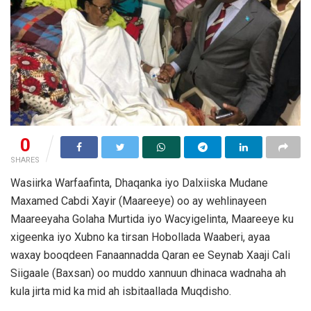
0
SHARES
Wasiirka Warfaafinta, Dhaqanka iyo Dalxiiska Mudane
Maxamed Cabdi Xayir (Maareeye) oo ay wehlinayeen
Maareeyaha Golaha Murtida iyo Wacyigelinta, Maareeye ku
xigeenka iyo Xubno ka tirsan Hobollada Waaberi, ayaa
waxay booqdeen Fanaannadda Qaran ee Seynab Xaaji Cali
Siigaale (Baxsan) oo muddo xannuun dhinaca wadnaha ah
kula jirta mid ka mid ah isbitaallada Muqdisho.