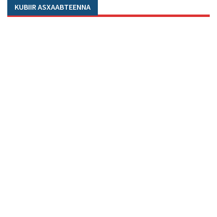
KUBIIR ASXAABTEENNA