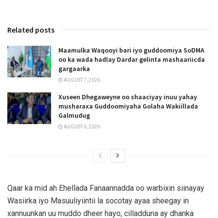
Related posts
Maamulka Waqooyi bari iyo guddoomiya SoDMA
oo ka wada hadlay Dardar gelinta mashaariicda
gargaarka
AUGUST 7, 2026
Xuseen Dhegaweyne oo shaaciyay inuu yahay
musharaxa Guddoomiyaha Golaha Wakiillada
Galmudug
AUGUST 6, 2026
Qaar ka mid ah Ehellada Fanaannadda oo warbixin siinayay
Wasiirka iyo Masuuliyiintii la socotay ayaa sheegay in
xannuunkan uu muddo dheer hayo, cilladduna ay dhanka