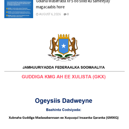
Golaha Wasiirrada XFS oo sixid ku sameeyay
magacaabis hore
AUGUST 6, 2026
0