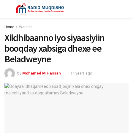
Home
Wararka
Xildhibaanno iyo siyaasiyiin
booqday xabsiga dhexe ee
Beladweyne
by
Mohamed M Hassan
11 years ago