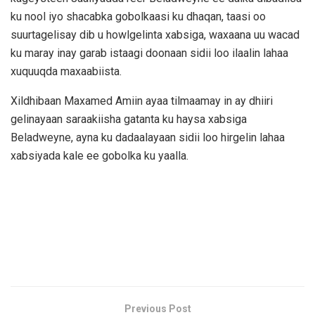
ku nool iyo shacabka gobolkaasi ku dhaqan, taasi oo
suurtagelisay dib u howlgelinta xabsiga, waxaana uu wacad
ku maray inay garab istaagi doonaan sidii loo ilaalin lahaa
xuquuqda maxaabiista.
Xildhibaan Maxamed Amiin ayaa tilmaamay in ay dhiiri
gelinayaan saraakiisha gatanta ku haysa xabsiga
Beladweyne, ayna ku dadaalayaan sidii loo hirgelin lahaa
xabsiyada kale ee gobolka ku yaalla.
Previous Post