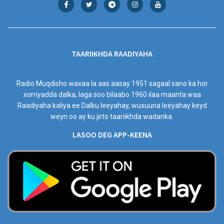
TAARIIKHDA RAADIYAHA
Radio Muqdisho waxaa la aas aasay 1951 sagaal sano ka hor
xorriyadda dalka, laga soo bilaabo 1960 ilaa maanta waa
Raadiyaha kaliya ee Dalku leeyahay, wuxuuna leeyahay keyd
weyn oo ay ku jirto taariikhda wadanka.
LASOO DEG APP-KEENA