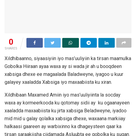
0
SHARES
Xildhibaanno, siyaasiyiin iyo mas’uuliyiin ka tirsan maamulka
Gobolka Hiiraan ayaa waxa ay si wada jir ah u booqdeen
xabsiga dhexe ee magaalada Baladweyne, iyagoo u kuur
galayey xaaladda Xabsiga iyo maxaabiista ku xiran.
Xildhibaan Maxamed Amiin iyo mas’uuliyiinta la socday
waxa ay kormeerkooda ku qotomay sidii ay ku ogaanayeen
xaaladda maxaabiista ku jirta xabsiga Beladweyne, iyadoo
mid mid u galay qolalka xabsiga dhexe, waxaana markiiay
halkaasi gaareen ay warbixinno ka dhageysteen qaar ka
tirsan saraakiisha ciidamada Asluubta ee gobolka ku sugan.