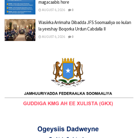
magacaabis hore
AUGUST 6, 2026
0
Wasiirka Arrimaha Dibadda JFS Soomaaliya oo kulan
la yeeshay Boqorka Urdun Cabdalla II
AUGUST 6, 2026
0