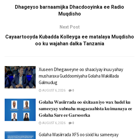
Dhageyso barnaamijka Dhacdooyinka ee Radio
Muqdisho
Next Post
Cayaartooyda Kubadda Kolleyga ee matalaya Muqdisho
oo ku wajahan dalka Tanzania
Xuseen Dhegaweyne oo shaaciyay inuu yahay
musharaxa Guddoomiyaha Golaha Wakiillada
Galmudug
AUGUST 6, 2026
0
𝐆𝐨𝐥𝐚𝐡𝐚 𝐖𝐚𝐬𝐢𝐢𝐫𝐫𝐚𝐝𝐚 𝐨𝐨 𝐬𝐢𝐱𝐢𝐭𝐚𝐚𝐧 𝐢𝐲𝐨 𝐰𝐚𝐱 𝐛𝐚𝐝𝐞𝐥 𝐤𝐮
𝐬𝐚𝐦𝐞𝐞𝐲𝐚𝐲 𝐱𝐮𝐛𝐧𝐚𝐡𝐚 𝐦𝐚𝐠𝐚𝐜𝐚𝐚𝐛𝐢𝐬𝐭𝐚 𝐤𝐮 𝐢𝐦𝐚𝐧𝐚𝐲𝐚 𝐞𝐞
𝐆𝐨𝐥𝐚𝐡𝐚 𝐒𝐚𝐫𝐞 𝐞𝐞 𝐆𝐚𝐫𝐬𝐨𝐨𝐫𝐤𝐚
AUGUST 6, 2026
0
Golaha Wasiirrada XFS oo sixid ku sameeyay