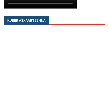
KUBIIR ASXAABTEENNA