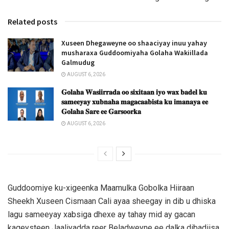
Related posts
Xuseen Dhegaweyne oo shaaciyay inuu yahay
musharaxa Guddoomiyaha Golaha Wakiillada
Galmudug
AUGUST 6, 2026
𝐆𝐨𝐥𝐚𝐡𝐚 𝐖𝐚𝐬𝐢𝐢𝐫𝐫𝐚𝐝𝐚 𝐨𝐨 𝐬𝐢𝐱𝐢𝐭𝐚𝐚𝐧 𝐢𝐲𝐨 𝐰𝐚𝐱 𝐛𝐚𝐝𝐞𝐥 𝐤𝐮
𝐬𝐚𝐦𝐞𝐞𝐲𝐚𝐲 𝐱𝐮𝐛𝐧𝐚𝐡𝐚 𝐦𝐚𝐠𝐚𝐜𝐚𝐚𝐛𝐢𝐬𝐭𝐚 𝐤𝐮 𝐢𝐦𝐚𝐧𝐚𝐲𝐚 𝐞𝐞
𝐆𝐨𝐥𝐚𝐡𝐚 𝐒𝐚𝐫𝐞 𝐞𝐞 𝐆𝐚𝐫𝐬𝐨𝐨𝐫𝐤𝐚
AUGUST 6, 2026
Guddoomiye ku-xigeenka Maamulka Gobolka Hiiraan
Sheekh Xuseen Cismaan Cali ayaa sheegay in dib u dhiska
lagu sameeyay xabsiga dhexe ay tahay mid ay gacan
kageysteen Jaaliyadda reer Beladweyne ee dalka dibadiisa