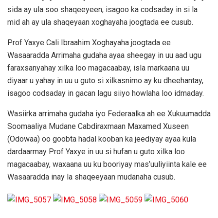
sida ay ula soo shaqeeyeen, isagoo ka codsaday in si la
mid ah ay ula shaqeyaan xoghayaha joogtada ee cusub.
Prof Yaxye Cali Ibraahim Xoghayaha joogtada ee
Wasaaradda Arrimaha gudaha ayaa sheegay in uu aad ugu
faraxsanyahay xilka loo magacaabay, isla markaana uu
diyaar u yahay in uu u guto si xilkasnimo ay ku dheehantay,
isagoo codsaday in gacan lagu siiyo howlaha loo idmaday.
Wasiirka arrimaha gudaha iyo Federaalka ah ee Xukuumadda
Soomaaliya Mudane Cabdiraxmaan Maxamed Xuseen
(Odowaa) oo goobta hadal kooban ka jeediyay ayaa kula
dardaarmay Prof Yaxye in uu si hufan u guto xilka loo
magacaabay, waxaana uu ku booriyay mas’uuliyiinta kale ee
Wasaaradda inay la shaqeeyaan mudanaha cusub.