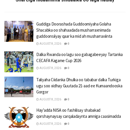
Guddiga Doorashada Guddoomiyaha Golaha
Shacabka oo shahaadada musharraxnimada
guddoonsiiyay qaar ka mid ah musharraxiinta
AUGUST 8, 2026
0
Dalka Rwanda oo lagu soo gabagabeeyay Tartanka
CECAFA Kagame Cup 2026
AUGUST 8, 2026
0
Taliyaha Ciidanka Dhulka oo tababar dalka Turkiga
ugu soo xidhay Guutada 21-aad ee Kumaandooska
Gorgor
AUGUST 8, 2026
0
Hay’adda NISA oo fashilisay shabakad
qorshaynaysay carqaladaynta amniga caasimadda
AUGUST 8, 2026
0