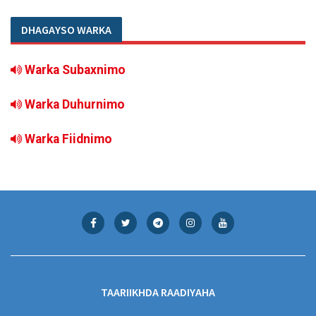
DHAGAYSO WARKA
Warka Subaxnimo
Warka Duhurnimo
Warka Fiidnimo
TAARIIKHDA RAADIYAHA