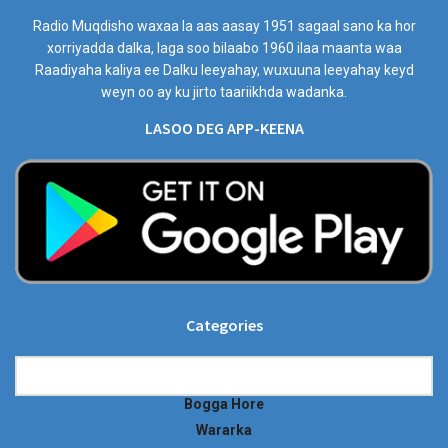
Radio Muqdisho waxaa la aas aasay 1951 sagaal sano ka hor
xorriyadda dalka, laga soo bilaabo 1960 ilaa maanta waa
Raadiyaha kaliya ee Dalku leeyahay, wuxuuna leeyahay keyd
weyn oo ay ku jirto taariikhda wadanka.
LASOO DEG APP-KEENA
Categories
Categories
Bogga Hore
Wararka