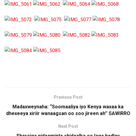
Previous Post
Madaxweynaha: “Soomaaliya iyo Kenya waxaa ka
dhexeeya xiriir wanaagsan oo soo jireen ah’’ SAWIRRO
Next Post
Sharciga nidaaminta shidaalka oo laga hadlay