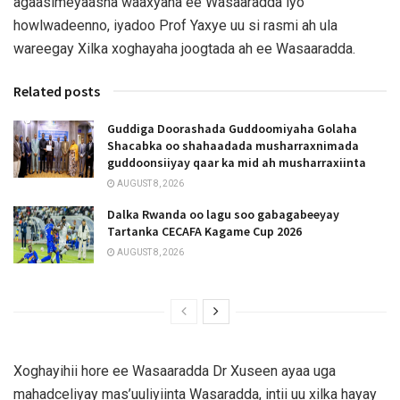
agaasimeyaasha waaxyaha ee Wasaaradda iyo
howlwadeenno, iyadoo Prof Yaxye uu si rasmi ah ula
wareegay Xilka xoghayaha joogtada ah ee Wasaaradda.
Related posts
Guddiga Doorashada Guddoomiyaha Golaha
Shacabka oo shahaadada musharraxnimada
guddoonsiiyay qaar ka mid ah musharraxiinta
AUGUST 8, 2026
Dalka Rwanda oo lagu soo gabagabeeyay
Tartanka CECAFA Kagame Cup 2026
AUGUST 8, 2026
Xoghayihii hore ee Wasaaradda Dr Xuseen ayaa uga
mahadceliyay mas’uuliyiinta Wasaradda, intii uu xilka hayay