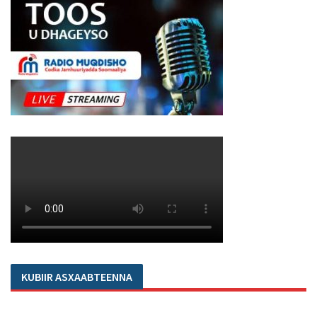
KUBIIR ASXAABTEENNA