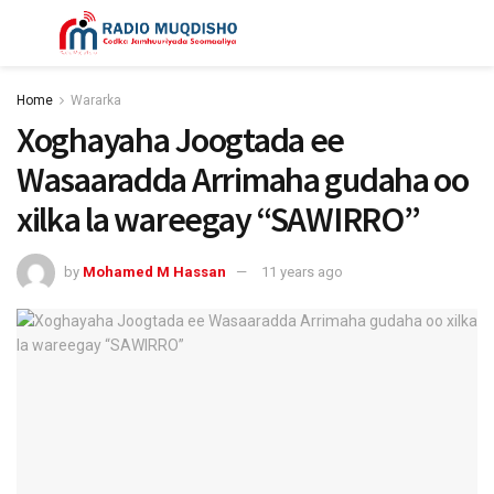
Home
Wararka
Xoghayaha Joogtada ee
Wasaaradda Arrimaha gudaha oo
xilka la wareegay “SAWIRRO”
by
Mohamed M Hassan
11 years ago