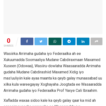
0
SHARES
Wasiirka Arrimaha gudaha iyo Federaalka ah ee
Xukuumadda Soomaaliya Mudane Cabdiraxmaan Maxamed
Xuseen (Odowaa), Wasiiru-dowlaha Waasaaradda Arrimaha
gudaha Mudane Cabdirashiid Maxamed Xidig iyo
mas’uuliyiin kale ayaa maanta ka qeyb galay munaasabad uu
xilka kula wareegayay Xoghayaha Joogtada ee Wasaaradda
Arrimaha gudaha iyo Federaalka Prof Yaxye Cali Ibraahim.
Xafladda waxaa sidoo kale ka qeyb galay qaar ka mid ah