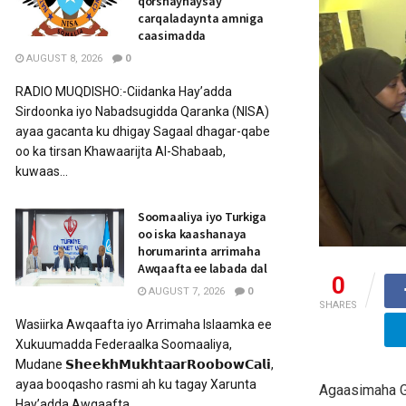
qorshaynaysay
carqaladaynta amniga
caasimadda
AUGUST 8, 2026
0
RADIO MUQDISHO:-Ciidanka Hay’adda
Sirdoonka iyo Nabadsugidda Qaranka (NISA)
ayaa gacanta ku dhigay Sagaal dhagar-qabe
oo ka tirsan Khawaarijta Al-Shabaab,
kuwaas...
Soomaaliya iyo Turkiga
oo iska kaashanaya
horumarinta arrimaha
Awqaafta ee labada dal
0
AUGUST 7, 2026
0
SHARES
Wasiirka Awqaafta iyo Arrimaha Islaamka ee
Xukuumadda Federaalka Soomaaliya,
Mudane 𝗦𝗵𝗲𝗲𝗸𝗵𝗠𝘂𝗸𝗵𝘁𝗮𝗮𝗿𝗥𝗼𝗼𝗯𝗼𝘄𝗖𝗮𝗹𝗶,
ayaa booqasho rasmi ah ku tagay Xarunta
Agaasimaha G
Hay’adda Awqaafta...