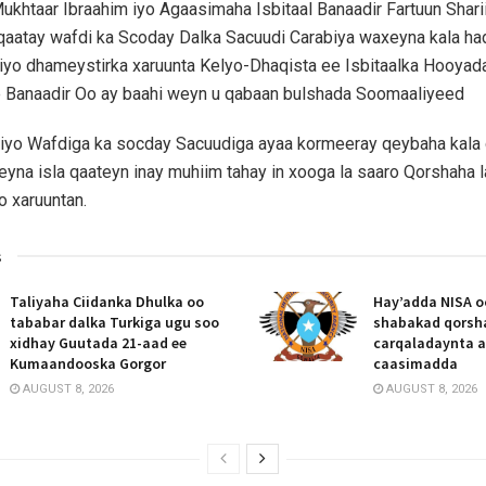
ukhtaar Ibraahim iyo Agaasimaha Isbitaal Banaadir Fartuun Sha
 qaatay wafdi ka Scoday Dalka Sacuudi Carabiya waxeyna kala ha
 iyo dhameystirka xaruunta Kelyo-Dhaqista ee Isbitaalka Hooyad
e Banaadir Oo ay baahi weyn u qabaan bulshada Soomaaliyeed
a iyo Wafdiga ka socday Sacuudiga ayaa kormeeray qeybaha kala
yna isla qaateyn inay muhiim tahay in xooga la saaro Qorshaha 
 xaruuntan.
s
Taliyaha Ciidanka Dhulka oo
Hay’adda NISA o
tababar dalka Turkiga ugu soo
shabakad qorsh
xidhay Guutada 21-aad ee
carqaladaynta 
Kumaandooska Gorgor
caasimadda
AUGUST 8, 2026
AUGUST 8, 2026