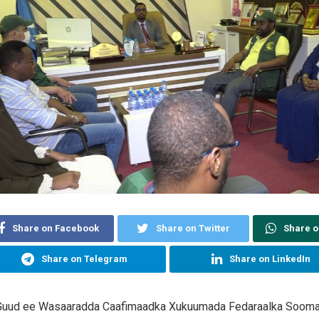
Share on Facebook
Share on Twitter
Share 
Share on Telegram
Share on LinkedIn
uud ee Wasaaradda Caafimaadka Xukuumada Fedaraalka Soomaa