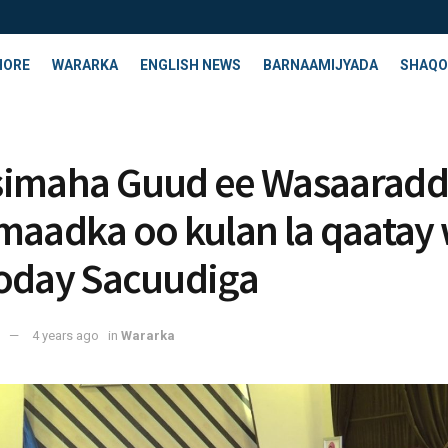
HORE
WARARKA
ENGLISH NEWS
BARNAAMIJYADA
SHAQO
simaha Guud ee Wasaarad
maadka oo kulan la qaatay 
oday Sacuudiga
4 years ago
in
Wararka