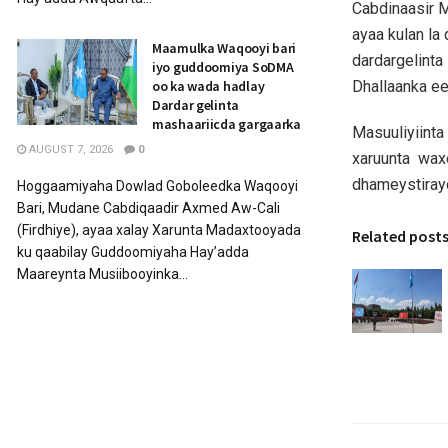
Cabdinaasir M
ayaa kulan la
Maamulka Waqooyi bari
dardargelinta
iyo guddoomiya SoDMA
Dhallaanka e
oo ka wada hadlay
Dardar gelinta
mashaariicda gargaarka
Masuuliyiint
AUGUST 7, 2026
0
xaruunta waxe
dhameystirayo
Hoggaamiyaha Dowlad Goboleedka Waqooyi
Bari, Mudane Cabdiqaadir Axmed Aw-Cali
(Firdhiye), ayaa xalay Xarunta Madaxtooyada
Related post
ku qaabilay Guddoomiyaha Hay’adda
Maareynta Musiibooyinka...