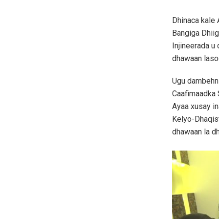
Dhinaca kale
Bangiga Dhiig
Injineerada u
dhawaan laso
Ugu dambehn 
Caafimaadka 
Ayaa xusay i
Kelyo-Dhaqist
dhawaan la d