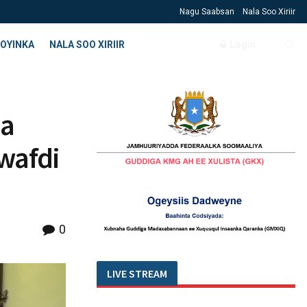
Nagu Saabsan
Nala Soo Xiriir
OYINKA
NALA SOO XIRIIR
Login
da
wafdi
0
LIVE STREAM