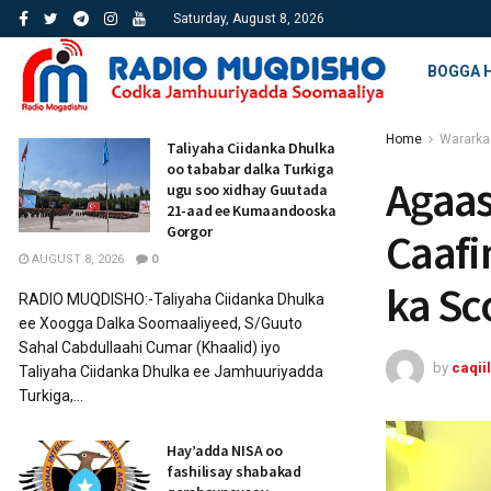
Saturday, August 8, 2026
BOGGA 
Home
Wararka
Taliyaha Ciidanka Dhulka
oo tababar dalka Turkiga
Agaa
ugu soo xidhay Guutada
21-aad ee Kumaandooska
Gorgor
Caafi
AUGUST 8, 2026
0
ka Sc
RADIO MUQDISHO:-Taliyaha Ciidanka Dhulka
ee Xoogga Dalka Soomaaliyeed, S/Guuto
Sahal Cabdullaahi Cumar (Khaalid) iyo
by
caqiil
Taliyaha Ciidanka Dhulka ee Jamhuuriyadda
Turkiga,...
Hay’adda NISA oo
fashilisay shabakad