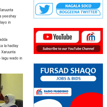
Xaruunta
la yeeshay
layo in
radda
a la hadlay
 Xaruunta
o lagu wado in