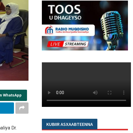
on WhatsApp
KUBIIR ASXAABTEENNA
liya Dr.