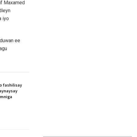
riif Maxamed
dleyn
a iyo
 duwan ee
lagu
o fashilisay
aynaysay
amniga