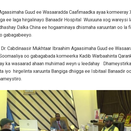
 Agaasimaha Guud ee Wasaaradda Caafimaadka ayaa kormeeray 
ga ee laga hirgalinayo Banaadir Hospital Wuxuuna xog wareysi 
 dhashay Dalka China ee hogaaminaya dhismaha xaruuntan oo la fi
o gabagabeeyo.
Dr. Cabdinaasir Mukhtaar Ibraahim Agaasimaha Guud ee Wasaa
Soomaaliya oo gabagabada kormeerka Kadib Warbaahinta Qarank
nay ka wasaarad ahaan muhiimad weyn u leedahay Dhameystirka
a iyo hirgelinta xaruunta Bangiga dhiigga ee Isbitaal Banaadir o
hameystiro.