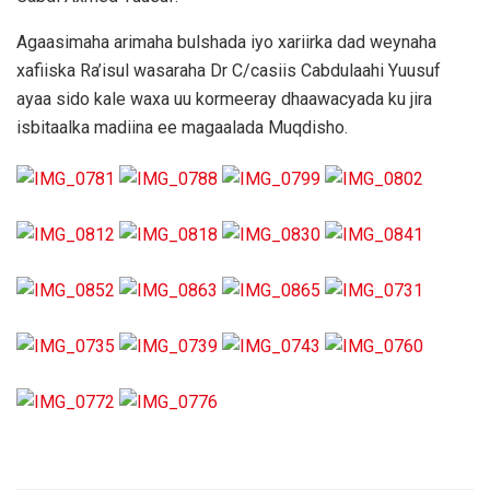
Agaasimaha arimaha bulshada iyo xariirka dad weynaha
xafiiska Ra’isul wasaraha Dr C/casiis Cabdulaahi Yuusuf
ayaa sido kale waxa uu kormeeray dhaawacyada ku jira
isbitaalka madiina ee magaalada Muqdisho.