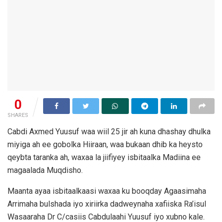
0
SHARES
Cabdi Axmed Yuusuf waa wiil 25 jir ah kuna dhashay dhulka
miyiga ah ee gobolka Hiiraan, waa bukaan dhib ka heysto
qeybta taranka ah, waxaa la jiifiyey isbitaalka Madiina ee
magaalada Muqdisho.
Maanta ayaa isbitaalkaasi waxaa ku booqday Agaasimaha
Arrimaha bulshada iyo xiriirka dadweynaha xafiiska Ra’isul
Wasaaraha Dr C/casiis Cabdulaahi Yuusuf iyo xubno kale.