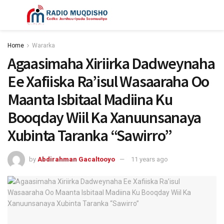
Home
Wararka
Agaasimaha Xiriirka Dadweynaha
Ee Xafiiska Ra’isul Wasaaraha Oo
Maanta Isbitaal Madiina Ku
Booqday Wiil Ka Xanuunsanaya
Xubinta Taranka “Sawirro”
by
Abdirahman Gacaltooyo
11 years ago