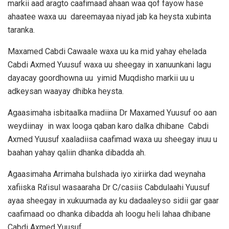
markii aad aragto caafimaad ahaan waa qof fayow hase
ahaatee waxa uu dareemayaa niyad jab ka heysta xubinta
taranka.
Maxamed Cabdi Cawaale waxa uu ka mid yahay ehelada
Cabdi Axmed Yuusuf waxa uu sheegay in xanuunkani lagu
dayacay goordhowna uu yimid Muqdisho markii uu u
adkeysan waayay dhibka heysta.
Agaasimaha isbitaalka madiina Dr Maxamed Yuusuf oo aan
weydiinay in wax looga qaban karo dalka dhibane Cabdi
Axmed Yuusuf xaaladiisa caafimad waxa uu sheegay inuu u
baahan yahay qaliin dhanka dibadda ah.
Agaasimaha Arrimaha bulshada iyo xiriirka dad weynaha
xafiiska Ra’isul wasaaraha Dr C/casiis Cabdulaahi Yuusuf
ayaa sheegay in xukuumada ay ku dadaaleyso sidii gar gaar
caafimaad oo dhanka dibadda ah loogu heli lahaa dhibane
Cabdi Axmed Yuusuf.