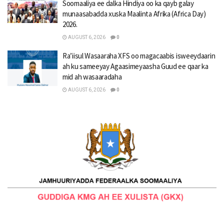
Soomaaliya ee dalka Hindiya oo ka qayb galay
munaasabadda xuska Maalinta Afrika (Africa Day)
2026.
AUGUST 6, 2026
0
Ra’iisul Wasaaraha XFS oo magacaabis isweeydaarin
ah ku sameeyay Agaasimeyaasha Guud ee qaar ka
mid ah wasaaradaha
AUGUST 6, 2026
0