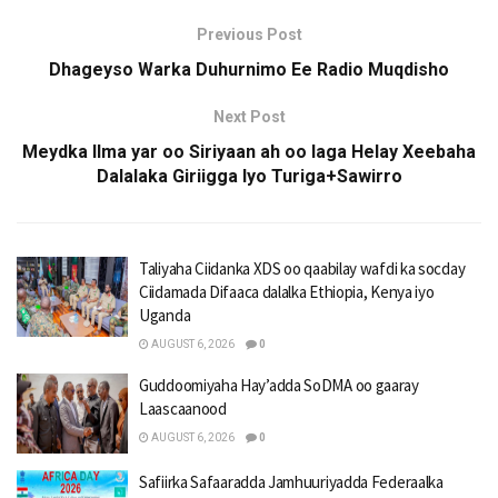
Previous Post
Dhageyso Warka Duhurnimo Ee Radio Muqdisho
Next Post
Meydka Ilma yar oo Siriyaan ah oo laga Helay Xeebaha
Dalalaka Giriigga Iyo Turiga+Sawirro
Taliyaha Ciidanka XDS oo qaabilay wafdi ka socday
Ciidamada Difaaca dalalka Ethiopia, Kenya iyo
Uganda
AUGUST 6, 2026
0
Guddoomiyaha Hay’adda SoDMA oo gaaray
Laascaanood
AUGUST 6, 2026
0
Safiirka Safaaradda Jamhuuriyadda Federaalka