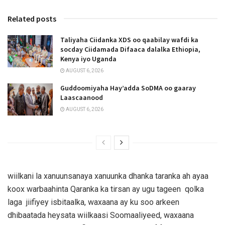
Related posts
Taliyaha Ciidanka XDS oo qaabilay wafdi ka
socday Ciidamada Difaaca dalalka Ethiopia,
Kenya iyo Uganda
AUGUST 6, 2026
Guddoomiyaha Hay’adda SoDMA oo gaaray
Laascaanood
AUGUST 6, 2026
wiilkani la xanuunsanaya xanuunka dhanka taranka ah ayaa
koox warbaahinta Qaranka ka tirsan ay ugu tageen qolka
laga jiifiyey isbitaalka, waxaana ay ku soo arkeen
dhibaatada heysata wiilkaasi Soomaaliyeed, waxaana