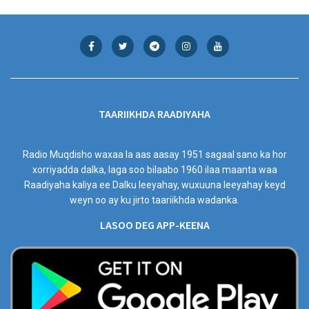
TAARIIKHDA RAADIYAHA
Radio Muqdisho waxaa la aas aasay 1951 sagaal sano ka hor
xorriyadda dalka, laga soo bilaabo 1960 ilaa maanta waa
Raadiyaha kaliya ee Dalku leeyahay, wuxuuna leeyahay keyd
weyn oo ay ku jirto taariikhda wadanka.
LASOO DEG APP-KEENA