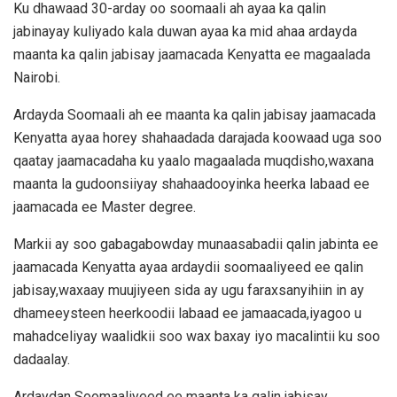
Ku dhawaad 30-arday oo soomaali ah ayaa ka qalin
jabinayay kuliyado kala duwan ayaa ka mid ahaa ardayda
maanta ka qalin jabisay jaamacada Kenyatta ee magaalada
Nairobi.
Ardayda Soomaali ah ee maanta ka qalin jabisay jaamacada
Kenyatta ayaa horey shahaadada darajada koowaad uga soo
qaatay jaamacadaha ku yaalo magaalada muqdisho,waxana
maanta la gudoonsiiyay shahaadooyinka heerka labaad ee
jaamacada ee Master degree.
Markii ay soo gabagabowday munaasabadii qalin jabinta ee
jaamacada Kenyatta ayaa ardaydii soomaaliyeed ee qalin
jabisay,waxaay muujiyeen sida ay ugu faraxsanyihiin in ay
dhameeysteen heerkoodii labaad ee jamaacada,iyagoo u
mahadceliyay waalidkii soo wax baxay iyo macalintii ku soo
dadaalay.
Ardaydan Soomaaliyeed ee maanta ka qalin jabisay