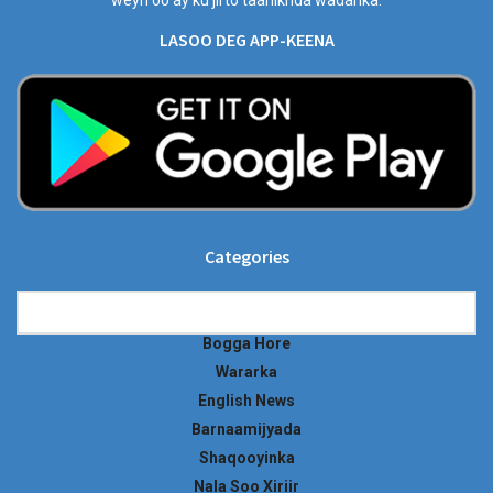
weyn oo ay ku jirto taariikhda wadanka.
LASOO DEG APP-KEENA
Categories
Categories
Bogga Hore
Wararka
English News
Barnaamijyada
Shaqooyinka
Nala Soo Xiriir