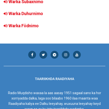
Warka Subaxnimo
Warka Duhurnimo
Warka Fiidnimo
TAARIIKHDA RAADIYAHA
Radio Muqdisho waxaa la aas aasay 1951 sagaal sano ka hor
xorriyadda dalka, laga soo bilaabo 1960 ilaa maanta waa
Raadiyaha kaliya ee Dalku leeyahay, wuxuuna leeyahay keyd