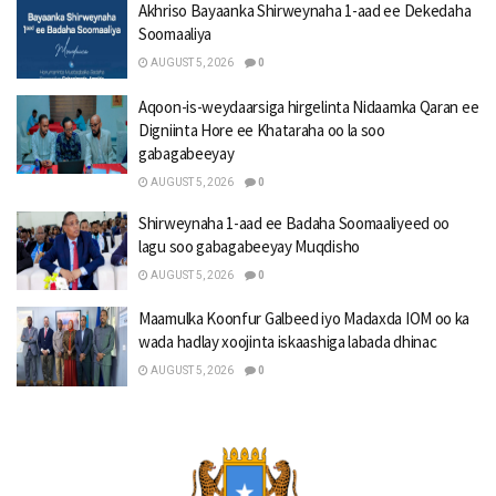
Akhriso Bayaanka Shirweynaha 1-aad ee Dekedaha
Soomaaliya
AUGUST 5, 2026
0
Aqoon-is-weydaarsiga hirgelinta Nidaamka Qaran ee
Digniinta Hore ee Khataraha oo la soo
gabagabeeyay
AUGUST 5, 2026
0
Shirweynaha 1-aad ee Badaha Soomaaliyeed oo
lagu soo gabagabeeyay Muqdisho
AUGUST 5, 2026
0
Maamulka Koonfur Galbeed iyo Madaxda IOM oo ka
wada hadlay xoojinta iskaashiga labada dhinac
AUGUST 5, 2026
0