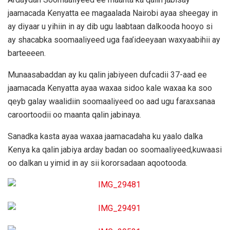
jaamacada Kenyatta ee magaalada Nairobi ayaa sheegay in
ay diyaar u yihiin in ay dib ugu laabtaan dalkooda hooyo si
ay shacabka soomaaliyeed uga faa’ideeyaan waxyaabihii ay
barteeeen.
Munaasabaddan ay ku qalin jabiyeen dufcadii 37-aad ee
jaamacada Kenyatta ayaa waxaa sidoo kale waxaa ka soo
qeyb galay waalidiin soomaaliyeed oo aad ugu faraxsanaa
caroortoodii oo maanta qalin jabinaya.
Sanadka kasta ayaa waxaa jaamacadaha ku yaalo dalka
Kenya ka qalin jabiya arday badan oo soomaaliyeed,kuwaasi
oo dalkan u yimid in ay sii kororsadaan aqootooda.