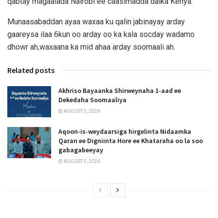
qabtay magaalada Nairobi ee caasimadda dalka Kenya.
Munaasabaddan ayaa waxaa ku qalin jabinayay arday
gaareysa ilaa 6kun oo arday oo ka kala socday wadamo
dhowr ah,waxaana ka mid ahaa arday soomaali ah.
Related posts
Akhriso Bayaanka Shirweynaha 1-aad ee
Dekedaha Soomaaliya
AUGUST 5, 2026
Aqoon-is-weydaarsiga hirgelinta Nidaamka
Qaran ee Digniinta Hore ee Khataraha oo la soo
gabagabeeyay
AUGUST 5, 2026