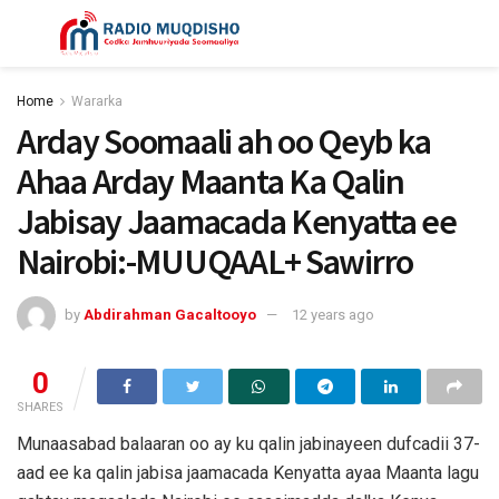
Home
Wararka
Arday Soomaali ah oo Qeyb ka
Ahaa Arday Maanta Ka Qalin
Jabisay Jaamacada Kenyatta ee
Nairobi:-MUUQAAL+ Sawirro
by
Abdirahman Gacaltooyo
12 years ago
0
SHARES
Munaasabad balaaran oo ay ku qalin jabinayeen dufcadii 37-
aad ee ka qalin jabisa jaamacada Kenyatta ayaa Maanta lagu