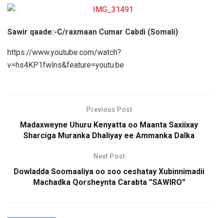
Sawir qaade:-C/raxmaan Cumar Cabdi (Somali)
https://www.youtube.com/watch?
v=hs4KP1fwlns&feature=youtu.be
Previous Post
Madaxweyne Uhuru Kenyatta oo Maanta Saxiixay
Sharciga Muranka Dhaliyay ee Ammanka Dalka
Next Post
Dowladda Soomaaliya oo soo ceshatay Xubinnimadii
Machadka Qorsheynta Carabta ”SAWIRO”