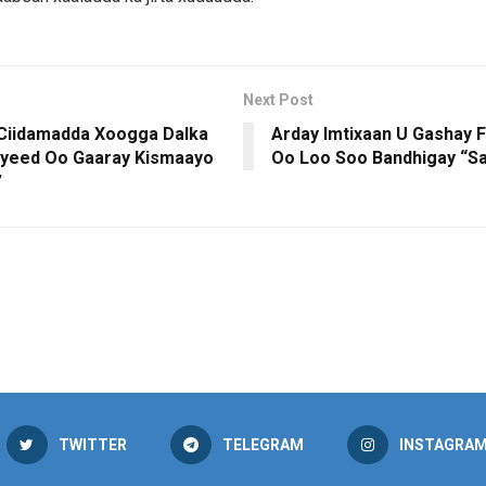
Next Post
 Ciidamadda Xoogga Dalka
Arday Imtixaan U Gashay 
yeed Oo Gaaray Kismaayo
Oo Loo Soo Bandhigay “Sa
”
TWITTER
TELEGRAM
INSTAGRA