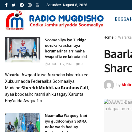
Saturday, August 8, 2026
BOGGA 
Home
Wararka
Soomaaliya iyo Turkiga
oo iska kaashanaya
Baarl
horumarinta arrimaha
Awqaafta ee labada dal
Sharc
AUGUST 7, 2026
0
Wasiirka Awqaafta iyo Arrimaha Islaamka ee
Xukuumadda Federaalka Soomaaliya,
by
Abdi
Mudane 𝗦𝗵𝗲𝗲𝗸𝗵𝗠𝘂𝗸𝗵𝘁𝗮𝗮𝗿𝗥𝗼𝗼𝗯𝗼𝘄𝗖𝗮𝗹𝗶,
ayaa booqasho rasmi ah ku tagay Xarunta
Hay’adda Awqaafta...
Maamulka Waqooyi bari
iyo guddoomiya SoDMA
oo ka wada hadlay