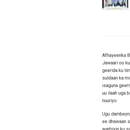
Afhayeenka 
Jawaari oo ku
geerida ku ti
suldaan ka mi
isaguna geeri
uu ilaah uga 
nuuriyo.
Ugu dambeyn, 
ee dhawaan s
warbixin ku s