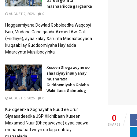
Dardar gelinta
mashaariicda gargaarka
AUGUST 7, 2026
0
Hoggaamiyaha Dowlad Goboleedka Waqooyi
Bari, Mudane Cabdiqaadir Axmed Aw-Cali
(Firdhiye), ayaa xalay Xarunta Madaxtooyada
ku qaabilay Guddoomiyaha Hay’adda
Maareynta Musiibooyinka...
Xuseen Dhegaweyne oo
shaaciyay inuu yahay
musharaxa
Guddoomiyaha Golaha
Wakiillada Galmudug
AUGUST 6, 2026
0
Ku-xigeenka Xoghayaha Guud ee Urur
0
Siyaasadeedka JSP Xildhibaan Xuseen
Maxamed Nuur (Dhegaweyne) ayaa caawa
SHARES
munaasabad weyn oo lagu qabtay
magaalada...