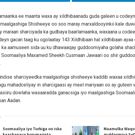
amaanka ee maanta waxa ay xildhibaanadu guda galeen u codeyn
 maalgashiga Shisheeye oo soo maray marxaldooyinkii kale duw
 ay maraan sharciyada ka gudbaya baarlamaanka, waxaana u code
deyn gacan taag ku ogolaatay 143 Xildhibaan hal xildhibaan ayaa 
y ka aamuseen sida uu ku dhawaaqay guddoomiyaha golaha sha
 Soomaaliya Maxamed Sheekh Cusmaan Jawaari oo shir guddo
.
indise sharciyeedka maalgashiga shisheeye kaddib waxaa xildh
gu mahadceliyay in sharcigaasi ay meel mariyaan oo ay guteen 
Wasiiru dowlaha wasaaradda ganacsiga iyo maalgashiga Soomaa
an Aadan.
s
Soomaaliya iyo Turkiga oo iska
Maamulka Waqooy
kaashanaya horumarinta
guddoomiya SoD