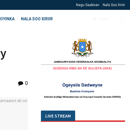
Nagu Saabsan
Nala Soo Xiriir
OYINKA
NALA SOO XIRIIR
Login
ay
0
LIVE STREAM