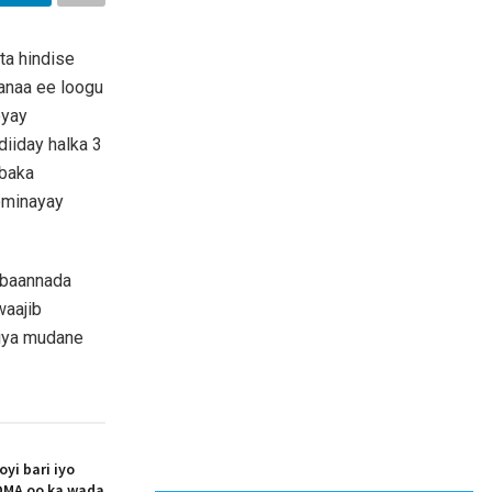
ta hindise
anaa ee loogu
eyay
diiday halka 3
cbaka
ominayay
ibaannada
waajib
liya mudane
i bari iyo
MA oo ka wada