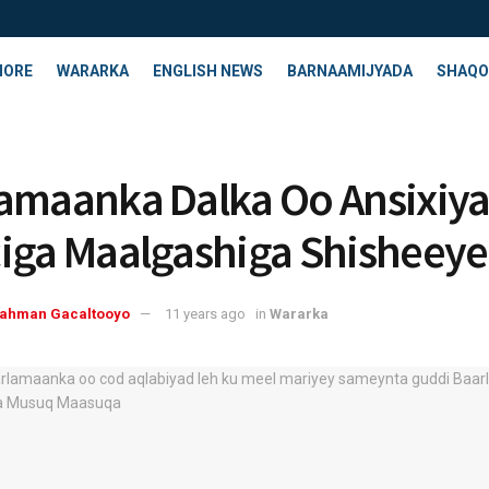
HORE
WARARKA
ENGLISH NEWS
BARNAAMIJYADA
SHAQO
amaanka Dalka Oo Ansixiy
iga Maalgashiga Shisheeye
rahman Gacaltooyo
11 years ago
in
Wararka