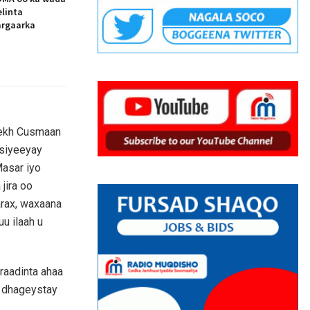
elinta
argaarka
ekh Cusmaan
csiyeeyay
Masar iyo
jira oo
arax, waxaana
u ilaah u
raadinta ahaa
 dhageystay