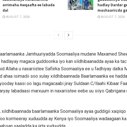
arrimaha Awqaafta ee labada
hadlay Dardar g
dal
mashaariicda g
AUGUST 7, 2026
AUGUST 7, 2026
Baarlamaanka Jamhuuriyadda Soomaaliya mudane Maxamed She
 hadlayay magaca guddoonka iyo kan xildhibaanadda ayaa ka ta
mid Allaha u naxariistee Safiirka Soomaaliya ee u fadhiyay dalka 
d ahaa isimadii soo xulay xildhibaannada Baarlamaanka ee hadda 
yooday kaasi oo lagu magacaabi jiray Suldaan C/llaahi Kibaar Fa
baryay labadaasi marxuum in naxariistee eebe uu siiyo Qabrigana u
xildhibaannada baarlamaanka Soomaaliya ayaa guddigii xaqiiqo 
oo kormeeray xuduudda ay Kenya iyo Soomaaliya wadaagaan ka
aabsan xaaladda ka jirta xuduudda.