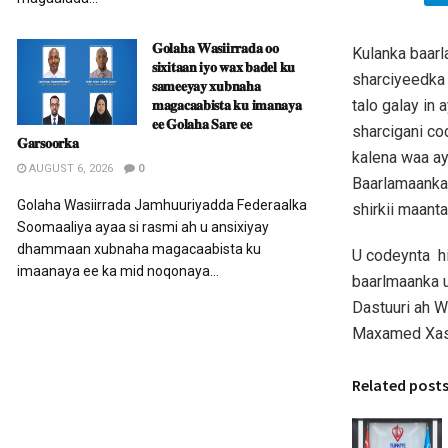
𝐆𝐨𝐥𝐚𝐡𝐚 𝐖𝐚𝐬𝐢𝐢𝐫𝐫𝐚𝐝𝐚 𝐨𝐨
Kulanka baarl
𝐬𝐢𝐱𝐢𝐭𝐚𝐚𝐧 𝐢𝐲𝐨 𝐰𝐚𝐱 𝐛𝐚𝐝𝐞𝐥 𝐤𝐮
sharciyeedka
𝐬𝐚𝐦𝐞𝐞𝐲𝐚𝐲 𝐱𝐮𝐛𝐧𝐚𝐡𝐚
𝐦𝐚𝐠𝐚𝐜𝐚𝐚𝐛𝐢𝐬𝐭𝐚 𝐤𝐮 𝐢𝐦𝐚𝐧𝐚𝐲𝐚
talo galay in
𝐞𝐞 𝐆𝐨𝐥𝐚𝐡𝐚 𝐒𝐚𝐫𝐞 𝐞𝐞
sharcigani co
𝐆𝐚𝐫𝐬𝐨𝐨𝐫𝐤𝐚
kalena waa a
AUGUST 6, 2026
0
Baarlamaanka
Golaha Wasiirrada Jamhuuriyadda Federaalka
shirkii maanta
Soomaaliya ayaa si rasmi ah u ansixiyay
dhammaan xubnaha magacaabista ku
U codeynta h
imaanaya ee ka mid noqonaya...
baarlmaanka u
Dastuuri ah 
Maxamed Xas
Related post