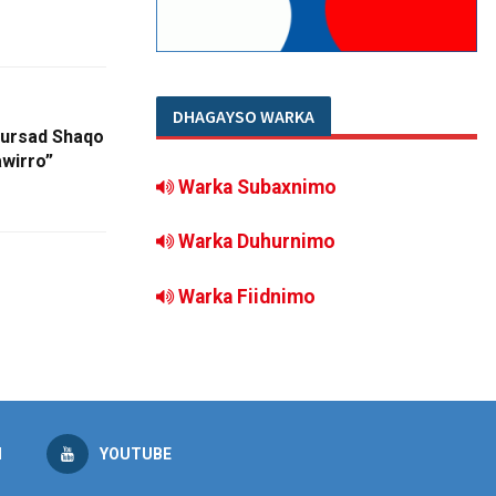
DHAGAYSO WARKA
Fursad Shaqo
wirro”
Warka Subaxnimo
Warka Duhurnimo
Warka Fiidnimo
M
YOUTUBE