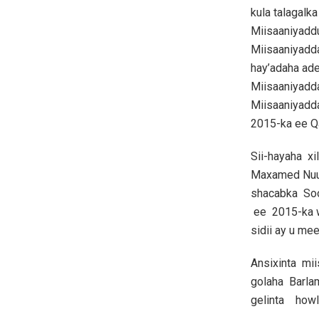
kula talagal
Miisaaniyadd
Miisaaniyadda
hay’adaha ad
Miisaaniyadda
Miisaaniyadda
2015-ka ee Q
Sii-hayaha x
Maxamed Nuur
shacabka Soo
ee 2015-ka w
sidii ay u mee
Ansixinta mi
golaha Barla
gelinta howl