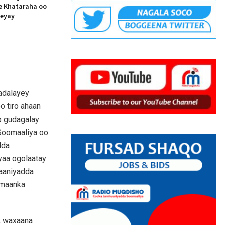
ee Khataraha oo
eeyay
hadalayey
 tiro ahaan
o gudagalay
Soomaaliya oo
adda
aa ogolaatay
saaniyadda
amaanka
, waxaana