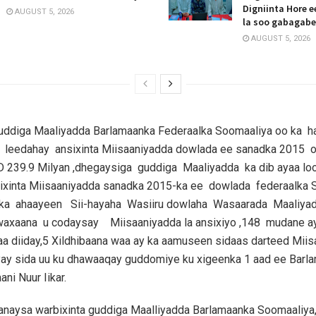
Digniinta Hore 
AUGUST 5, 2026
la soo gabagab
AUGUST 5, 2026
ddiga Maaliyadda Barlamaanka Federaalka Soomaaliya oo ka 
 leedahay ansixinta Miisaaniyadda dowlada ee sanadka 2015 oo
 239.9 Milyan ,dhegaysiga guddiga Maaliyadda ka dib ayaa lo
ixinta Miisaaniyadda sanadka 2015-ka ee dowlada federaalka 
 ka ahaayeen Sii-hayaha Wasiiru dowlaha Wasaarada Maaliy
axaana u codaysay Miisaaniyadda la ansixiyo ,148 mudane ay
a diiday,5 Xildhibaana waa ay ka aamuseen sidaas darteed Mii
iyay sida uu ku dhawaaqay guddomiye ku xigeenka 1 aad ee Barl
ni Nuur Iikar.
anaysa warbixinta guddiga Maalliyadda Barlamaanka Soomaaliya