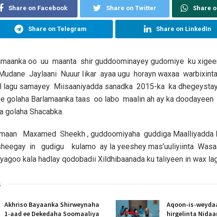
Share on Facebook
Share on Twitter
Share 
Share on Telegram
Share on LinkedIn
lamaanka oo uu maanta shir guddoominayey gudomiye ku xig
Mudane Jaylaani Nuuur Iikar ayaa ugu horayn waxaa warbixinta
 lagu samayey Miisaaniyadda sanadka 2015-ka ka dhegeystay
ee golaha Barlamaanka taas oo labo maalin ah ay ka doodayeen
 golaha Shacabka.
Samaan Maxamed Sheekh , guddoomiyaha guddiga Maalliyadda
heegay in gudigu kulamo ay la yeeshey mas’uuliyiinta Was
yagoo kala hadlay qodobadii Xildhibaanada ku taliyeen in wax la
s
Akhriso Bayaanka Shirweynaha
Aqoon-is-weyda
1-aad ee Dekedaha Soomaaliya
hirgelinta Nida