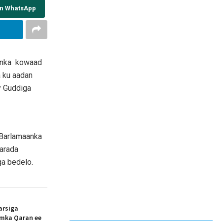
on WhatsApp
eenka kowaad
 ku aadan
 Guddiga
 Barlamaanka
aarada
ga bedelo.
arsiga
amka Qaran ee