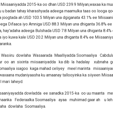
ka Miisaaniyadda 2015-ka oo dhan USD 239.9 Milyan,waxaa ka mu
u u badan tahay kharashyada adeega maamulka taas oo looga q
 joogtada ah USD 103.5 Milyan una dgiganata 43.1% ee Miisaan
eega Difaaca iyo Amniga USD 88.3 Milyan una dhiganta 36.8% ee
, hay’adaha adeega Bulshada USD 7.8 Milyan una dhiganta 8.4%
 iyo kuwa kale USD 20.2 Milyan una dhiganta 8.4% ee Miisaani
aranka.
il Wasiiru dowlaha Wasaarada Maalliyadda Soomaaliya Cabdul
 oo an sixinta miisaaniyadda ka dib la hadalay xubnaha g
maaliya isagoo kaga mahad celiyey meel marinta miisaaniy
axaana mudaniyaasha ku amaanay tallooyinka ka siiyeen Miisa
l mari laheyd.
isaaniyayadda dowladda ee sanadka 2015-ka oo uu maanta m
maanka Federaalka Soomaaliya ayaa muhiimad gaar ah u leh 
aha dowlaha Soomaaliya.