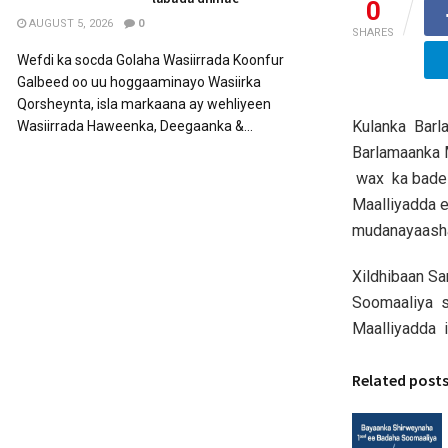
0
AUGUST 5, 2026
0
SHARES
Wefdi ka socda Golaha Wasiirrada Koonfur
Galbeed oo uu hoggaaminayo Wasiirka
Qorsheynta, isla markaana ay wehliyeen
Kulanka Bar
Wasiirrada Haweenka, Deegaanka &...
Barlamaanka 
wax ka badel
Maalliyadda 
mudanayaasha
Xildhibaan 
Soomaaliya s
Maalliyadda i
Related post