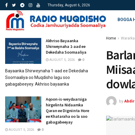
Thursday, August 6, 2026
BOGGA 
Home
Wararka
Akhriso Bayaanka
Shirweynaha 1-aad ee
Barla
Dekedaha Soomaaliya
AUGUST 5, 2026
0
Miisa
Bayaanka Shirweynaha 1-aad ee Dekedaha
Soomaaliya oo Muqdisho lagu soo
dowl
gabagabeeyey. Akhriso bayaanka
Aqoon-is-weydaarsiga
by
Abdi
hirgelinta Nidaamka
Qaran ee Digniinta Hore
ee Khataraha oo la soo
gabagabeeyay
AUGUST 5, 2026
0