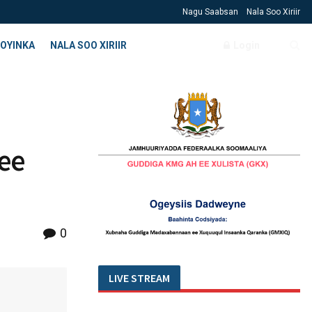
Nagu Saabsan
Nala Soo Xiriir
OYINKA
NALA SOO XIRIIR
Login
ee
0
LIVE STREAM