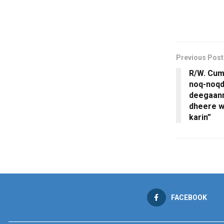
Previous Post
R/W. Cum
noq-noqd
deegaann
dheere wa
karin”
FACEBOOK