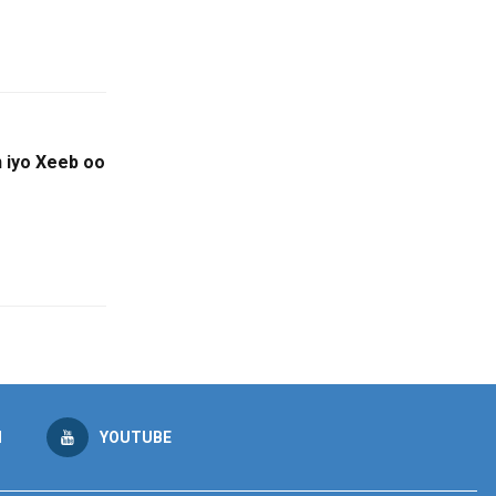
 iyo Xeeb oo
M
YOUTUBE