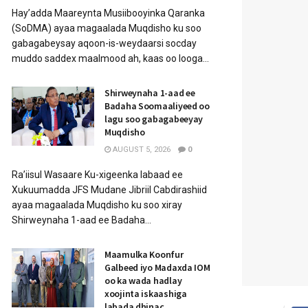
Hay’adda Maareynta Musiibooyinka Qaranka
(SoDMA) ayaa magaalada Muqdisho ku soo
gabagabeysay aqoon-is-weydaarsi socday
muddo saddex maalmood ah, kaas oo looga...
Shirweynaha 1-aad ee
Badaha Soomaaliyeed oo
lagu soo gabagabeeyay
Muqdisho
AUGUST 5, 2026
0
Ra’iisul Wasaare Ku-xigeenka labaad ee
Xukuumadda JFS Mudane Jibriil Cabdirashiid
ayaa magaalada Muqdisho ku soo xiray
Shirweynaha 1-aad ee Badaha...
Maamulka Koonfur
Galbeed iyo Madaxda IOM
oo ka wada hadlay
xoojinta iskaashiga
labada dhinac