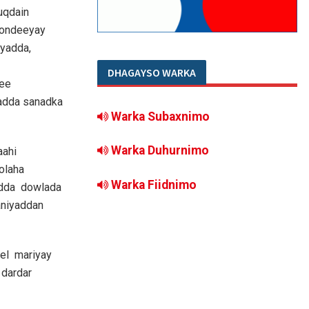
uqdain
oondeeyay
iyadda,
DHAGAYSO WARKA
 ee
yadda sanadka
Warka Subaxnimo
Warka Duhurnimo
aahi
olaha
Warka Fiidnimo
adda dowlada
aniyaddan
eel mariyay
dardar