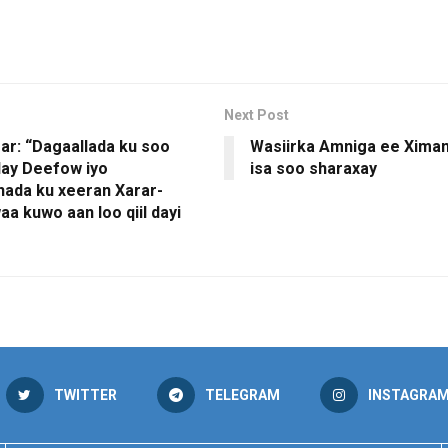
Next Post
ar: “Dagaallada ku soo
Wasiirka Amniga ee Ximan
ay Deefow iyo
isa soo sharaxay
ada ku xeeran Xarar-
a kuwo aan loo qiil dayi
TWITTER
TELEGRAM
INSTAGRA