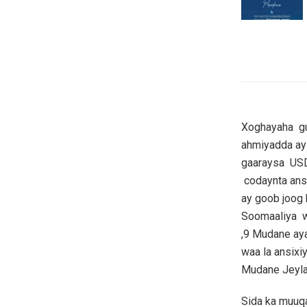
Xoghayaha gu
ahmiyadda ay
gaaraysa USD
codaynta ans
ay goob joog
Soomaaliya w
,9 Mudane aya
waa la ansix
Mudane Jeylaa
Sida ka muuq