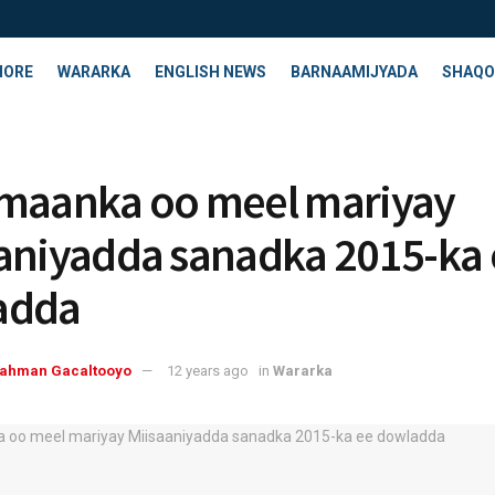
HORE
WARARKA
ENGLISH NEWS
BARNAAMIJYADA
SHAQO
maanka oo meel mariyay
aniyadda sanadka 2015-ka 
adda
rahman Gacaltooyo
12 years ago
in
Wararka