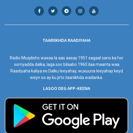
TAARIIKHDA RAADIYAHA
Radio Muqdisho waxaa la aas aasay 1951 sagaal sano ka hor
xorriyadda dalka, laga soo bilaabo 1960 ilaa maanta waa
Raadiyaha kaliya ee Dalku leeyahay, wuxuuna leeyahay keyd
weyn oo ay ku jirto taariikhda wadanka.
LASOO DEG APP-KEENA