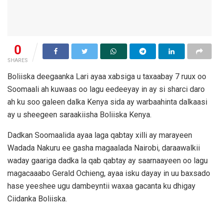
0
SHARES
Boliiska deegaanka Lari ayaa xabsiga u taxaabay 7 ruux oo
Soomaali ah kuwaas oo lagu eedeeyay in ay si sharci daro
ah ku soo galeen dalka Kenya sida ay warbaahinta dalkaasi
ay u sheegeen saraakiisha Boliiska Kenya.
Dadkan Soomaalida ayaa laga qabtay xilli ay marayeen
Wadada Nakuru ee gasha magaalada Nairobi, daraawalkii
waday gaariga dadka la qab qabtay ay saarnaayeen oo lagu
magacaaabo Gerald Ochieng, ayaa isku dayay in uu baxsado
hase yeeshee ugu dambeyntii waxaa gacanta ku dhigay
Ciidanka Boliiska.