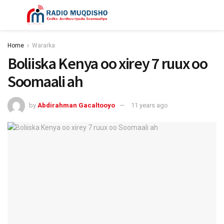
Home
Wararka
Boliiska Kenya oo xirey 7 ruux oo
Soomaali ah
by
Abdirahman Gacaltooyo
11 years ago