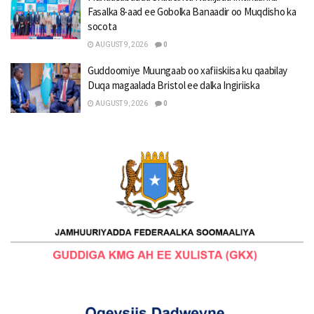
Fasalka 8-aad ee Gobolka Banaadir oo Muqdisho ka
socota
AUGUST 9, 2026
0
Guddoomiye Muungaab oo xafiiskiisa ku qaabilay
Duqa magaalada Bristol ee dalka Ingiriiska
AUGUST 9, 2026
0