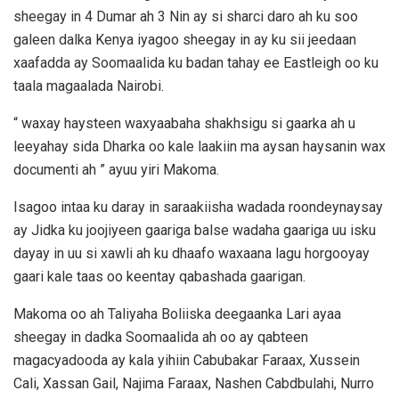
sheegay in 4 Dumar ah 3 Nin ay si sharci daro ah ku soo
galeen dalka Kenya iyagoo sheegay in ay ku sii jeedaan
xaafadda ay Soomaalida ku badan tahay ee Eastleigh oo ku
taala magaalada Nairobi.
“ waxay haysteen waxyaabaha shakhsigu si gaarka ah u
leeyahay sida Dharka oo kale laakiin ma aysan haysanin wax
documenti ah ” ayuu yiri Makoma.
Isagoo intaa ku daray in saraakiisha wadada roondeynaysay
ay Jidka ku joojiyeen gaariga balse wadaha gaariga uu isku
dayay in uu si xawli ah ku dhaafo waxaana lagu horgooyay
gaari kale taas oo keentay qabashada gaarigan.
Makoma oo ah Taliyaha Boliiska deegaanka Lari ayaa
sheegay in dadka Soomaalida ah oo ay qabteen
magacyadooda ay kala yihiin Cabubakar Faraax, Xussein
Cali, Xassan Gail, Najima Faraax, Nashen Cabdbulahi, Nurro