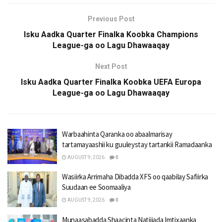
Previous Post
Isku Aadka Quarter Finalka Koobka Champions
League-ga oo Lagu Dhawaaqay
Next Post
Isku Aadka Quarter Finalka Koobka UEFA Europa
League-ga oo Lagu Dhawaaqay
Warbaahinta Qaranka oo abaalmarisay
tartamayaashii ku guuleystay tartankii Ramadaanka
AUGUST 9, 2026
0
Wasiirka Arrimaha Dibadda XFS oo qaabilay Safiirka
Suudaan ee Soomaaliya
AUGUST 9, 2026
0
Munaasabadda Shaacinta Natiijada Imtixaanka