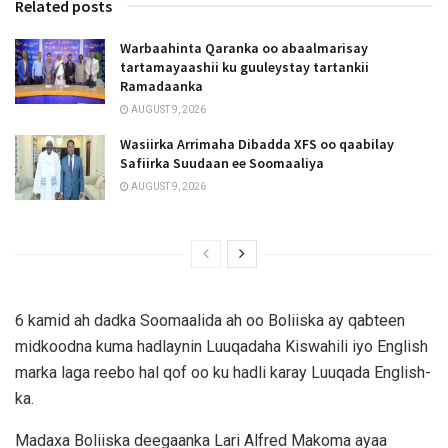
Related posts
Warbaahinta Qaranka oo abaalmarisay
tartamayaashii ku guuleystay tartankii
Ramadaanka
AUGUST 9, 2026
Wasiirka Arrimaha Dibadda XFS oo qaabilay
Safiirka Suudaan ee Soomaaliya
AUGUST 9, 2026
6 kamid ah dadka Soomaalida ah oo Boliiska ay qabteen
midkoodna kuma hadlaynin Luuqadaha Kiswahili iyo English
marka laga reebo hal qof oo ku hadli karay Luuqada English-
ka.
Madaxa Boliiska deegaanka Lari Alfred Makoma ayaa