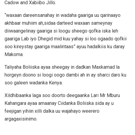
Cadow and Xabiibo Jillo.
“waxaan dareensanahay in wadaha gaariga uu qarinaayo
akhbaar muhiim ah,sidaa darteed waxaan sameynay
diiwaangelinay gaariga si loogu sheego qofka iska leh
gaariga Lab iyo Dhegid mid kuu yahay si loo ogaado qofkii
soo kireystay gaariga maalintaas” ayuu hadalkiis ku daray
Makoma.
Taliyaha Boliiska ayaa sheegay in dadkan Maxkamad la
horgeyn doono si loogi oogo dambi ah in ay sharci daro ku
soo galeen wadanka Kenya.
Xildhibaanka laga soo doorto deegaanka Lari Mr Mburu
Kahangara ayaa amaanay Ciidanka Boliiska sida ay u
feejigan yihiin xilli dalka uu wajahayo weerero
argagaxisinimo.