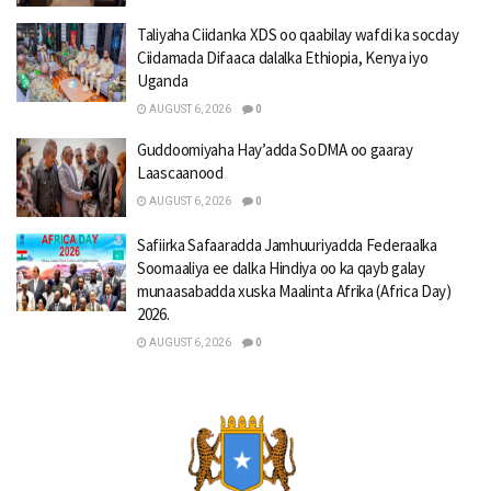
Taliyaha Ciidanka XDS oo qaabilay wafdi ka socday
Ciidamada Difaaca dalalka Ethiopia, Kenya iyo
Uganda
AUGUST 6, 2026
0
Guddoomiyaha Hay’adda SoDMA oo gaaray
Laascaanood
AUGUST 6, 2026
0
Safiirka Safaaradda Jamhuuriyadda Federaalka
Soomaaliya ee dalka Hindiya oo ka qayb galay
munaasabadda xuska Maalinta Afrika (Africa Day)
2026.
AUGUST 6, 2026
0