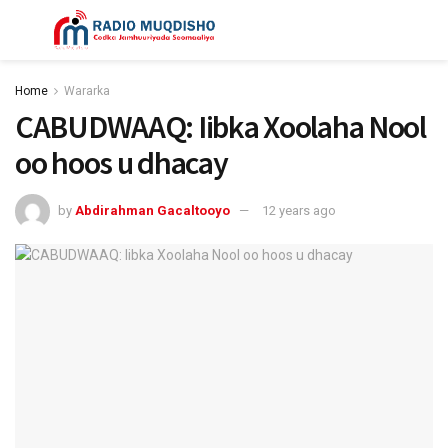
Home
Wararka
CABUDWAAQ: Iibka Xoolaha Nool
oo hoos u dhacay
by
Abdirahman Gacaltooyo
12 years ago