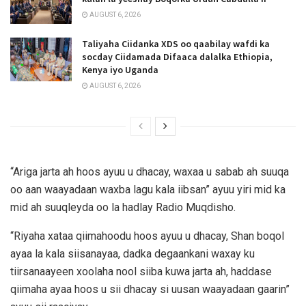
AUGUST 6, 2026
Taliyaha Ciidanka XDS oo qaabilay wafdi ka
socday Ciidamada Difaaca dalalka Ethiopia,
Kenya iyo Uganda
AUGUST 6, 2026
“Ariga jarta ah hoos ayuu u dhacay, waxaa u sabab ah suuqa
oo aan waayadaan waxba lagu kala iibsan” ayuu yiri mid ka
mid ah suuqleyda oo la hadlay Radio Muqdisho.
“Riyaha xataa qiimahoodu hoos ayuu u dhacay, Shan boqol
ayaa la kala siisanayaa, dadka degaankani waxay ku
tiirsanaayeen xoolaha nool siiba kuwa jarta ah, haddase
qiimaha ayaa hoos u sii dhacay si uusan waayadaan gaarin”