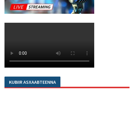
KUBIIR ASXAABTEENNA