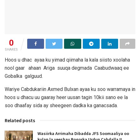
0
SHARES
Hoos u dhac ayaa ku yimad qiimaha la kala siisto xoolaha
nool gaar ahaan Ariga suuqa degmada Caabudwaaq ee
Gobalka galguud.
Wariye Cabdukariin Axmed Bulxan ayaa ku soo warramaya in
hoos u dhacu uu gaaray heer uusan tagin 10kii sano ee la
soo dhaafay sida ay sheegeen dadka ka ganacsada.
Related posts
Wasiirka Arrimaha Dibadda JFS Soomaaliya oo
kulan la yeeshay Boqorka Urdun Cabdalla II