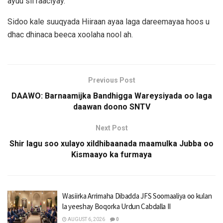
ayuu sii raaciyay.
Sidoo kale suuqyada Hiiraan ayaa laga dareemayaa hoos u
dhac dhinaca beeca xoolaha nool ah.
Previous Post
DAAWO: Barnaamijka Bandhigga Wareysiyada oo laga
daawan doono SNTV
Next Post
Shir lagu soo xulayo xildhibaanada maamulka Jubba oo
Kismaayo ka furmaya
Wasiirka Arrimaha Dibadda JFS Soomaaliya oo kulan
la yeeshay Boqorka Urdun Cabdalla II
AUGUST 6, 2026
0