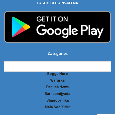
LASOO DEG APP-KEENA
Categories
Categories
Bogga Hore
Wararka
English News
Barnaamijyada
Shaqooyinka
Nala Soo Xiriir