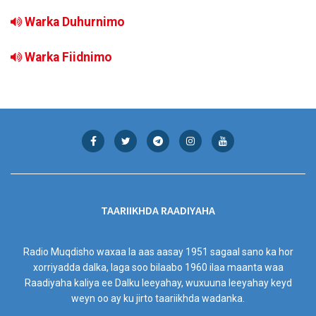
Warka Duhurnimo
Warka Fiidnimo
TAARIIKHDA RAADIYAHA
Radio Muqdisho waxaa la aas aasay 1951 sagaal sano ka hor
xorriyadda dalka, laga soo bilaabo 1960 ilaa maanta waa
Raadiyaha kaliya ee Dalku leeyahay, wuxuuna leeyahay keyd
weyn oo ay ku jirto taariikhda wadanka.