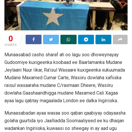
0
SHARES
Munaasabad casho sharaf ah oo lagu soo dhoweynayay
Gudoomiye kuxigeenka koobaad ee Baarlamanka Mudane
Jeylaani Nuur Iikar, Ra’isul Wasaare kuxigeenka xukuumada
Mudane Maxamed Cumar Carte, Wasiiru dowlaha xafiiska
raisul wasaaraha mudane C/raxmaan Dheere, Wasiiru
dowlaha Gaashaandhigga mudane Maxamed Cali Xagaa
ayaa lagu qabtay magaalada London ee dalka Ingiriiska..
Munaasabadan ayaa waxaa soo qaban qaabiyay odayaasha
golaha guurtida iyo Jaalliadda Soomaaliyeed ee ku dhaqan
wadankan Ingiriiska, kuwaasi oo sheegay in ay aad ugu