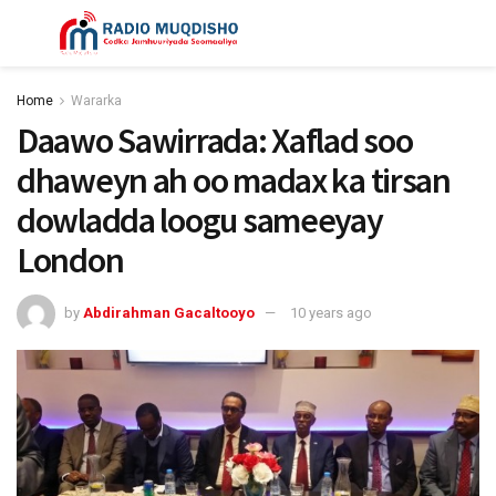
Home
Wararka
Daawo Sawirrada: Xaflad soo
dhaweyn ah oo madax ka tirsan
dowladda loogu sameeyay
London
by
Abdirahman Gacaltooyo
10 years ago