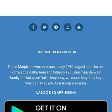
TAARIIKHDA RAADIYAHA
Radio Muqdisho waxaa la aas aasay 1951 sagaal sano ka hor
xorriyadda dalka, laga soo bilaabo 1960 ilaa maanta waa
Raadiyaha kaliya ee Dalku leeyahay, wuxuuna leeyahay keyd
weyn oo ay ku jirto taariikhda wadanka.
LASOO DEG APP-KEENA