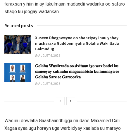
faraxsan yihiin in ay lakulmaan madaxdii wadanka oo safaro
shaqo ku joogay wadankan.
Related posts
Xuseen Dhegaweyne oo shaaciyay inuu yahay
musharaxa Guddoomiyaha Golaha Wakiillada
Galmudug
AUGUST 6, 2026
𝐆𝐨𝐥𝐚𝐡𝐚 𝐖𝐚𝐬𝐢𝐢𝐫𝐫𝐚𝐝𝐚 𝐨𝐨 𝐬𝐢𝐱𝐢𝐭𝐚𝐚𝐧 𝐢𝐲𝐨 𝐰𝐚𝐱 𝐛𝐚𝐝𝐞𝐥 𝐤𝐮
𝐬𝐚𝐦𝐞𝐞𝐲𝐚𝐲 𝐱𝐮𝐛𝐧𝐚𝐡𝐚 𝐦𝐚𝐠𝐚𝐜𝐚𝐚𝐛𝐢𝐬𝐭𝐚 𝐤𝐮 𝐢𝐦𝐚𝐧𝐚𝐲𝐚 𝐞𝐞
𝐆𝐨𝐥𝐚𝐡𝐚 𝐒𝐚𝐫𝐞 𝐞𝐞 𝐆𝐚𝐫𝐬𝐨𝐨𝐫𝐤𝐚
AUGUST 6, 2026
Wasiiru dowlaha Gaashaandhigga mudane Maxamed Cali
Xagaa ayaa ugu horeyn uga warbixiyay xaalada uu marayo