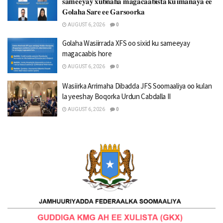
𝐬𝐚𝐦𝐞𝐞𝐲𝐚𝐲 𝐱𝐮𝐛𝐧𝐚𝐡𝐚 𝐦𝐚𝐠𝐚𝐜𝐚𝐚𝐛𝐢𝐬𝐭𝐚 𝐤𝐮 𝐢𝐦𝐚𝐧𝐚𝐲𝐚 𝐞𝐞
𝐆𝐨𝐥𝐚𝐡𝐚 𝐒𝐚𝐫𝐞 𝐞𝐞 𝐆𝐚𝐫𝐬𝐨𝐨𝐫𝐤𝐚
AUGUST 6, 2026
0
Golaha Wasiirrada XFS oo sixid ku sameeyay
magacaabis hore
AUGUST 6, 2026
0
Wasiirka Arrimaha Dibadda JFS Soomaaliya oo kulan
la yeeshay Boqorka Urdun Cabdalla II
AUGUST 6, 2026
0