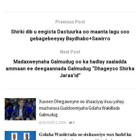
Previous Post
Shirki dib u eegista Dastuurka oo maanta lagu soo
gebagebeeyay Baydhabo+Sawirro
Next Post
Madaxweynaha Galmudug oo ka hadlay xaaladda
ammaan ee deegaannada Galmudug “Dhageyso Shirka
Jaraa’id”
Xuseen Dhegaweyne oo shaaciyay inuu yahay
musharaxa Guddoomiyaha Golaha Wakiillada
Galmudug
AUGUST 6, 2026
0
𝐆𝐨𝐥𝐚𝐡𝐚 𝐖𝐚𝐬𝐢𝐢𝐫𝐫𝐚𝐝𝐚 𝐨𝐨 𝐬𝐢𝐱𝐢𝐭𝐚𝐚𝐧 𝐢𝐲𝐨 𝐰𝐚𝐱 𝐛𝐚𝐝𝐞𝐥 𝐤𝐮