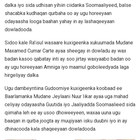
dalka iyo sida udhisan yihiin ciidanka Soomaaliyeed, balse
shacabka kudhaqan qurbaha oo ay ugu horeeyaan
odayaasha looga baahan yahay in ay lashaqeeyaan
dowladooda.
Sidoo kale Ra’isul wasaare kuxigeenka xukuumada Mudane
Maxamed Cumar Carte ayaa sheegay in dowladu ay wax
badan kasoo qabatay inti ay soo jirtay waxyaabo badan oo
ay ugu horeeyaan Amniga iyo maamul goboleedyada laga
hirgeliyay dalka.
Ugu dambeyntiina Gudoomiye kuxigeenka koobaad ee
Baarlamanka Mudane Jeylaani Nuur Iikar ayaa uga mahad
celiyay odayaasha Guutida iyo Jaaliyadda Soomaalieed sida
qiimaha leh ee ay usoo dhoweeyeen, waxaa uuna ugu
baaqan in qurba joogta ay muujiyaan isku duubni iyo in ay
dhinacooda kala shaqeeyaan dowladooda.