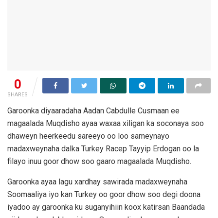
0
SHARES
Garoonka diyaaradaha Aadan Cabdulle Cusmaan ee
magaalada Muqdisho ayaa waxaa xiligan ka soconaya soo
dhaweyn heerkeedu sareeyo oo loo sameynayo
madaxweynaha dalka Turkey Racep Tayyip Erdogan oo la
filayo inuu goor dhow soo gaaro magaalada Muqdisho.
Garoonka ayaa lagu xardhay sawirada madaxweynaha
Soomaaliya iyo kan Turkey oo goor dhow soo degi doona
iyadoo ay garoonka ku suganyihiin koox katirsan Baandada