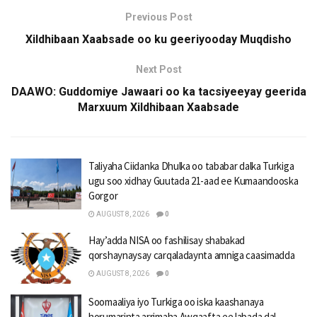
Previous Post
Xildhibaan Xaabsade oo ku geeriyooday Muqdisho
Next Post
DAAWO: Guddomiye Jawaari oo ka tacsiyeeyay geerida
Marxuum Xildhibaan Xaabsade
Taliyaha Ciidanka Dhulka oo tababar dalka Turkiga
ugu soo xidhay Guutada 21-aad ee Kumaandooska
Gorgor
AUGUST 8, 2026
0
Hay’adda NISA oo fashilisay shabakad
qorshaynaysay carqaladaynta amniga caasimadda
AUGUST 8, 2026
0
Soomaaliya iyo Turkiga oo iska kaashanaya
horumarinta arrimaha Awqaafta ee labada dal