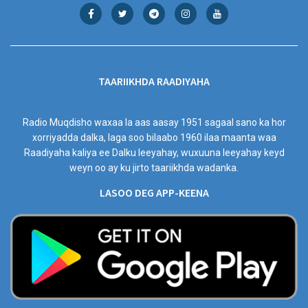
TAARIIKHDA RAADIYAHA
Radio Muqdisho waxaa la aas aasay 1951 sagaal sano ka hor
xorriyadda dalka, laga soo bilaabo 1960 ilaa maanta waa
Raadiyaha kaliya ee Dalku leeyahay, wuxuuna leeyahay keyd
weyn oo ay ku jirto taariikhda wadanka.
LASOO DEG APP-KEENA