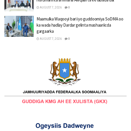
AUGUST 7, 2026
0
Maamulka Waqooyi bari iyo guddoomiya SoDMA oo
ka wada hadlay Dardar gelinta mashaariicda
gargaarka
AUGUST 7, 2026
0