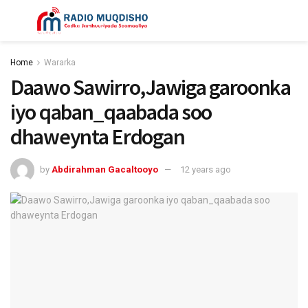
Home
Wararka
Daawo Sawirro,Jawiga garoonka
iyo qaban_qaabada soo
dhaweynta Erdogan
by
Abdirahman Gacaltooyo
12 years ago