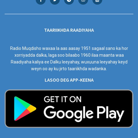
TAARIIKHDA RAADIYAHA
Radio Muqdisho waxaa la aas aasay 1951 sagaal sano ka hor
xorriyadda dalka, laga soo bilaabo 1960 ilaa maanta waa
Raadiyaha kaliya ee Dalku leeyahay, wuxuuna leeyahay keyd
weyn oo ay ku jirto taariikhda wadanka.
LASOO DEG APP-KEENA