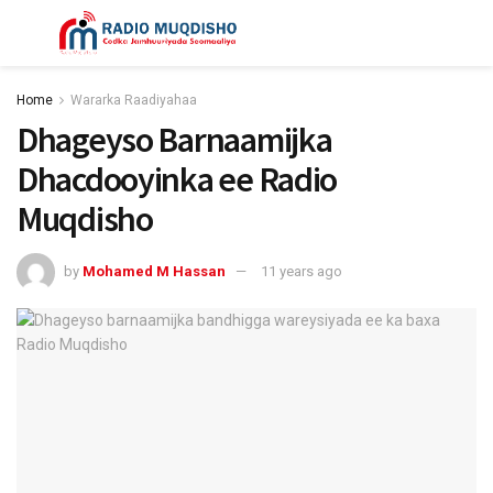
Home
Wararka Raadiyahaa
Dhageyso Barnaamijka
Dhacdooyinka ee Radio
Muqdisho
by
Mohamed M Hassan
11 years ago