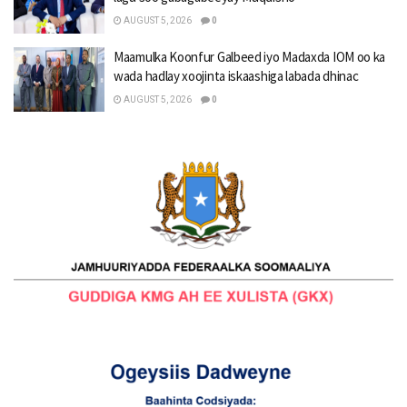
AUGUST 5, 2026
0
Maamulka Koonfur Galbeed iyo Madaxda IOM oo ka
wada hadlay xoojinta iskaashiga labada dhinac
AUGUST 5, 2026
0