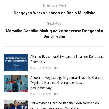
Previous Post
Dhageyso Warka Habeen ee Radio Muqdisho
Next Post
Mamulka Gobolka Mudug oo kormeeraya Deegaanka
Bandiiradlay
Akhriso Bayaanka Shirweynaha 1-aad ee Dekedaha
Soomaaliya
AUGUST 5, 2026
0
Aqoon-is-weydaarsiga hirgelinta Nidaamka Qaran ee
Digniinta Hore ee Khataraha oo la soo
gabagabeeyay
AUGUST 5, 2026
0
Shirweynaha 1-aad ee Badaha Soomaaliyeed oo
lagu soo gabagabeeyay Muqdisho