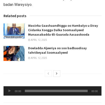
badan Wareysiyo.
Related posts
Wasiirka Gaashaandhigga oo Hambalyo u Diray
Ciidanka Xoogga Dalka Soomaaliyeed
Munaasabadda 65-Guurada Aasaaskooda
APRIL 12, 2025
Dowladda Aljeeriya oo soo badbaadisay
tahriibeyaal Soomaaliyeed
APRIL 12, 2025
Audio
00:00
00:00
Player