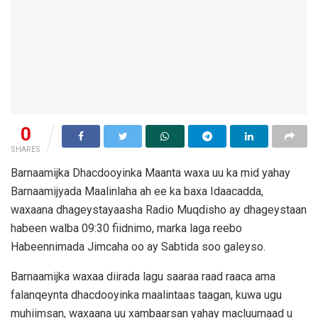
0
SHARES
Barnaamijka Dhacdooyinka Maanta waxa uu ka mid yahay
Barnaamijyada Maalinlaha ah ee ka baxa Idaacadda,
waxaana dhageystayaasha Radio Muqdisho ay dhageystaan
habeen walba 09:30 fiidnimo, marka laga reebo
Habeennimada Jimcaha oo ay Sabtida soo galeyso.
Barnaamijka waxaa diirada lagu saaraa raad raaca ama
falanqeynta dhacdooyinka maalintaas taagan, kuwa ugu
muhiimsan, waxaana uu xambaarsan yahay macluumaad u