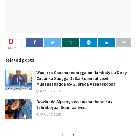
0
SHARES
Related posts
Wasiirka Gaashaandhigga oo Hambalyo u Diray
Ciidanka Xoogga Dalka Soomaaliyeed
Munaasabadda 65-Guurada Aasaaskooda
APRIL 12, 2025
Dowladda Aljeeriya oo soo badbaadisay
tahriibeyaal Soomaaliyeed
APRIL 12, 2025