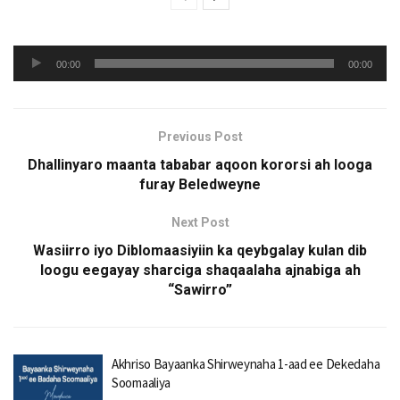
Audio
00:00
00:00
Player
Previous Post
Dhallinyaro maanta tababar aqoon kororsi ah looga
furay Beledweyne
Next Post
Wasiirro iyo Diblomaasiyiin ka qeybgalay kulan dib
loogu eegayay sharciga shaqaalaha ajnabiga ah
“Sawirro”
Akhriso Bayaanka Shirweynaha 1-aad ee Dekedaha
Soomaaliya