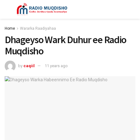
Home
Wararka Raadiyahaa
Dhageyso Wark Duhur ee Radio
Muqdisho
by
caqiil
11 years ago