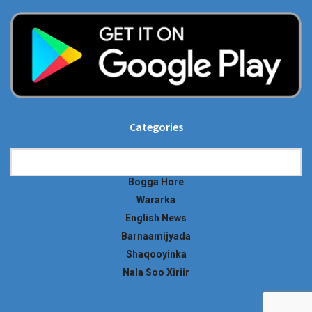
Categories
Categories
Bogga Hore
Wararka
English News
Barnaamijyada
Shaqooyinka
Nala Soo Xiriir