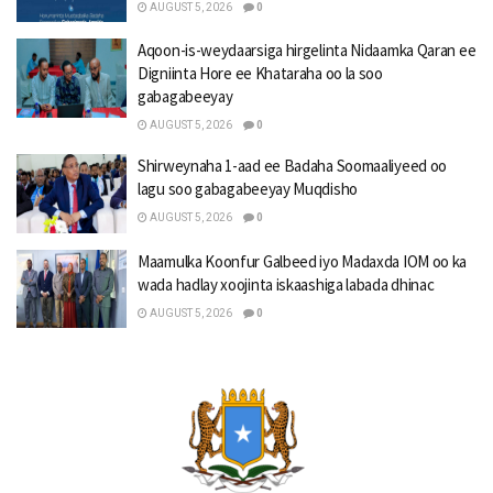
AUGUST 5, 2026
0
Aqoon-is-weydaarsiga hirgelinta Nidaamka Qaran ee
Digniinta Hore ee Khataraha oo la soo
gabagabeeyay
AUGUST 5, 2026
0
Shirweynaha 1-aad ee Badaha Soomaaliyeed oo
lagu soo gabagabeeyay Muqdisho
AUGUST 5, 2026
0
Maamulka Koonfur Galbeed iyo Madaxda IOM oo ka
wada hadlay xoojinta iskaashiga labada dhinac
AUGUST 5, 2026
0