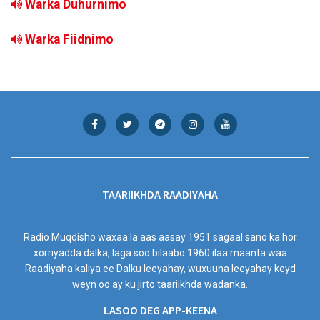
Warka Duhurnimo
Warka Fiidnimo
TAARIIKHDA RAADIYAHA
Radio Muqdisho waxaa la aas aasay 1951 sagaal sano ka hor
xorriyadda dalka, laga soo bilaabo 1960 ilaa maanta waa
Raadiyaha kaliya ee Dalku leeyahay, wuxuuna leeyahay keyd
weyn oo ay ku jirto taariikhda wadanka.
LASOO DEG APP-KEENA