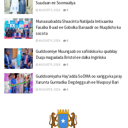
Suudaan ee Soomaaliya
AUGUST 9, 2026
0
Munaasabadda Shaacinta Natiijada Imtixaanka
Fasalka 8-aad ee Gobolka Banaadir oo Muqdisho ka
socota
AUGUST 9, 2026
0
Guddoomiye Muungaab oo xafiiskiisa ku qaabilay
Duqa magaalada Bristol ee dalka Ingiriiska
AUGUST 9, 2026
0
Guddoomiyaha Hay’adda SoDMA oo xarigga ka jaray
Xarunta Gurmadka Degdegga ah ee Waqooyi Bari
AUGUST 8, 2026
0