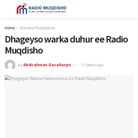
Home
Wararka Raadiyahaa
Dhageyso warka duhur ee Radio
Muqdisho
by
Abdirahman Gacaltooyo
11 years ago