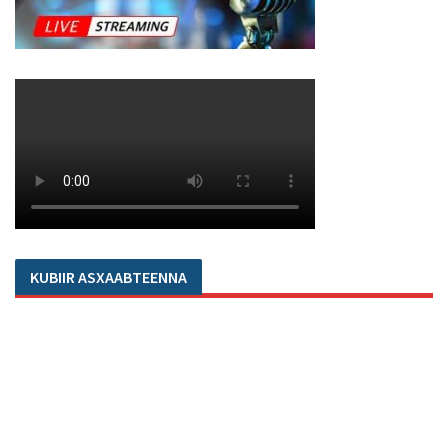
KUBIIR ASXAABTEENNA