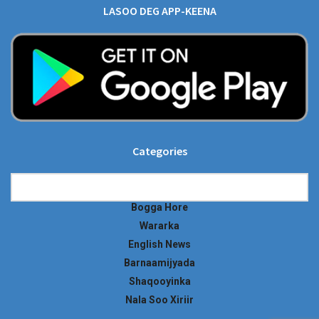
LASOO DEG APP-KEENA
Categories
Categories
Bogga Hore
Wararka
English News
Barnaamijyada
Shaqooyinka
Nala Soo Xiriir