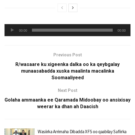
Audio
00:00
00:00
Player
Previous Post
R/wasaare ku xigeenka dalka oo ka qeybgalay
munaasabadda xuska maalinta macalinka
Soomaaliyeed
Next Post
Golaha ammaanka ee Qaramada Midoobay oo ansixisay
weerar ka dhan ah Daacish
Wasiirka Arrimaha Dibadda XFS oo qaabilay Safiirka