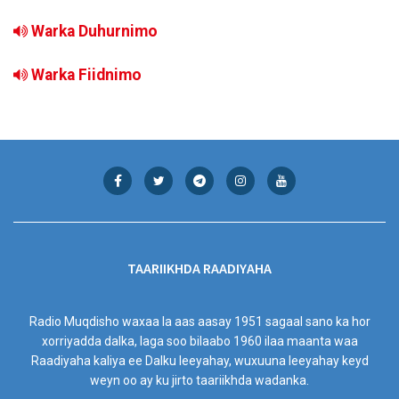
Warka Duhurnimo
Warka Fiidnimo
TAARIIKHDA RAADIYAHA
Radio Muqdisho waxaa la aas aasay 1951 sagaal sano ka hor
xorriyadda dalka, laga soo bilaabo 1960 ilaa maanta waa
Raadiyaha kaliya ee Dalku leeyahay, wuxuuna leeyahay keyd
weyn oo ay ku jirto taariikhda wadanka.