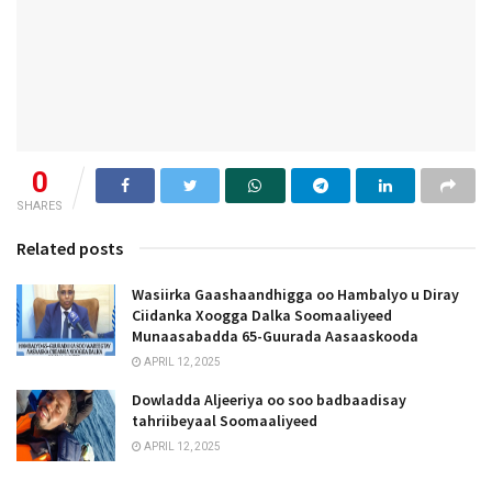
0
SHARES
Related posts
Wasiirka Gaashaandhigga oo Hambalyo u Diray
Ciidanka Xoogga Dalka Soomaaliyeed
Munaasabadda 65-Guurada Aasaaskooda
APRIL 12, 2025
Dowladda Aljeeriya oo soo badbaadisay
tahriibeyaal Soomaaliyeed
APRIL 12, 2025