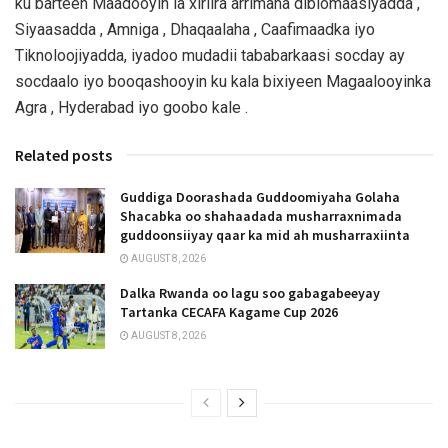
ku barteen Maadooyin la xiriira arrimaha diblomaasiyadda ,
Siyaasadda , Amniga , Dhaqaalaha , Caafimaadka iyo
Tiknoloojiyadda, iyadoo mudadii tababarkaasi socday ay
socdaalo iyo booqashooyin ku kala bixiyeen Magaalooyinka
Agra , Hyderabad iyo goobo kale .
Related posts
Guddiga Doorashada Guddoomiyaha Golaha
Shacabka oo shahaadada musharraxnimada
guddoonsiiyay qaar ka mid ah musharraxiinta
AUGUST 8, 2026
Dalka Rwanda oo lagu soo gabagabeeyay
Tartanka CECAFA Kagame Cup 2026
AUGUST 8, 2026