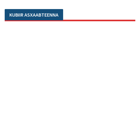
KUBIIR ASXAABTEENNA