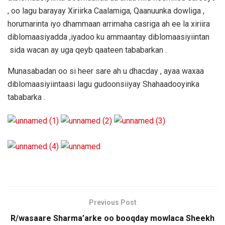
, oo lagu barayay Xiriirka Caalamiga, Qaanuunka dowliga ,
horumarinta iyo dhammaan arrimaha casriga ah ee la xiriira
diblomaasiyadda ,iyadoo ku ammaantay diblomaasiyiintan
sida wacan ay uga qeyb qaateen tababarkan .
Munasabadan oo si heer sare ah u dhacday , ayaa waxaa
diblomaasiyiintaasi lagu gudoonsiiyay Shahaadooyinka
tababarka .
Previous Post
R/wasaare Sharma’arke oo booqday mowlaca Sheekh