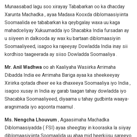
Munaasabad lagu soo xirayay Tababarkan oo ka dhacday
Xarunta Machadka , ayaa Madaxa Kooxda diblomaasiyiinta
Soomaalida ee tababarkan ka qeybgalay waxa uu kaga
mahadceliyay Xukuumadda iyo Shacabka India fursadan ay
u siiyeen in dalkooda ay wax ku bartaan diblomaasiyiin
Soomaaliyeed, isagoo ka rajeeyay Dowladda India inay sii
kordhiso taageerada ay siiso Dowladda Soomaaliya .
Mr. Anil Wadhwa
oo ah Kaaliyaha Wasiirka Arrimaha
Dibadda India ee Arrimaha Bariga ayaa ka sheekeeyay
Xiriirka qotada dheer ee ka dhaxeeya Soomaaliya iyo India ,
isagoo xusay in India ay garab taagan tahay dowladda iyo
Shacabka Soomaaliyeed, diyaarna u tahay gudbinta waaya-
aragnimada iyo aqoonta maamul .
Ms. Nengcha Lhouvum
, Agaasimaha Machadka
Diblomaasiyadda ( FSI) ayaa sheegtay in kooraska la siiyay
diblomaasiyiinta Soomaalida uu ahaa mid heerkiisu sareeyo