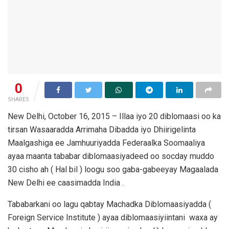
0
SHARES
New Delhi, October 16, 2015 – Illaa iyo 20 diblomaasi oo ka
tirsan Wasaaradda Arrimaha Dibadda iyo Dhiirigelinta
Maalgashiga ee Jamhuuriyadda Federaalka Soomaaliya
ayaa maanta tababar diblomaasiyadeed oo socday muddo
30 cisho ah ( Hal bil ) loogu soo gaba-gabeeyay Magaalada
New Delhi ee caasimadda India .
Tababarkani oo lagu qabtay Machadka Diblomaasiyadda (
Foreign Service Institute ) ayaa diblomaasiyiintani waxa ay