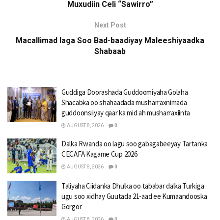
Muxudiin Celi “Sawirro”
Next Post
Macallimad laga Soo Bad-baadiyay Maleeshiyaadka
Shabaab
Guddiga Doorashada Guddoomiyaha Golaha
Shacabka oo shahaadada musharraxnimada
guddoonsiiyay qaar ka mid ah musharraxiinta
AUGUST 8, 2026
0
Dalka Rwanda oo lagu soo gabagabeeyay Tartanka
CECAFA Kagame Cup 2026
AUGUST 8, 2026
0
Taliyaha Ciidanka Dhulka oo tababar dalka Turkiga
ugu soo xidhay Guutada 21-aad ee Kumaandooska
Gorgor
AUGUST 8, 2026
0