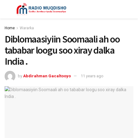
Home
Wararka
Diblomaasiyiin Soomaali ah oo
tababar loogu soo xiray dalka
India .
by
Abdirahman Gacaltooyo
11 years ago