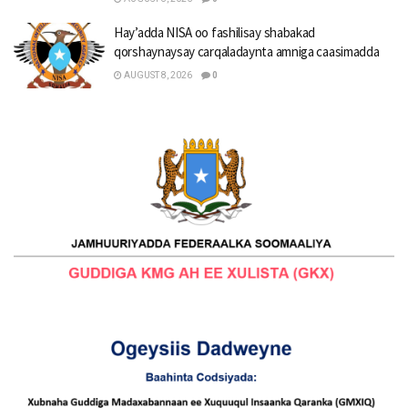
Hay’adda NISA oo fashilisay shabakad
qorshaynaysay carqaladaynta amniga caasimadda
AUGUST 8, 2026
0