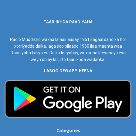
TAARIIKHDA RAADIYAHA
Radio Muqdisho waxaa la aas aasay 1951 sagaal sano ka hor
xorriyadda dalka, laga soo bilaabo 1960 ilaa maanta waa
Raadiyaha kaliya ee Dalku leeyahay, wuxuuna leeyahay keyd
weyn oo ay ku jirto taariikhda wadanka.
LASOO DEG APP-KEENA
Categories