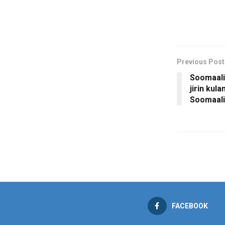
Previous Post
Soomaali
jirin kula
Soomaali
FACEBOOK