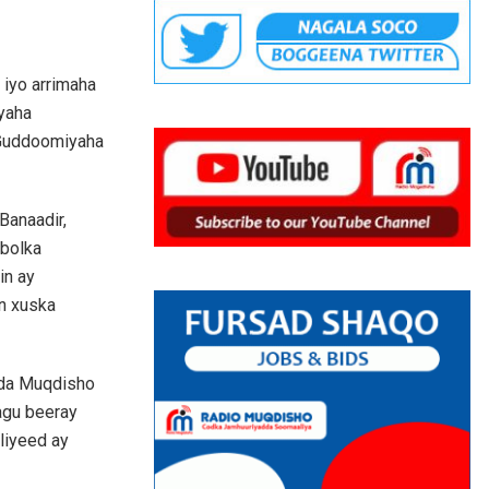
iyo arrimaha
iyaha
 Guddoomiyaha
Banaadir,
bolka
in ay
n xuska
ada Muqdisho
lagu beeray
liyeed ay