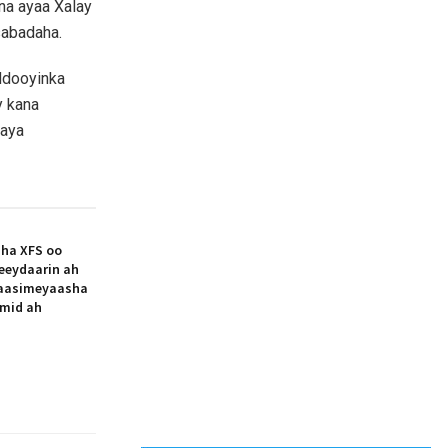
a ayaa Xalay
sabadaha.
ddooyinka
y kana
maya
aha XFS oo
eeydaarin ah
aasimeyaasha
 mid ah