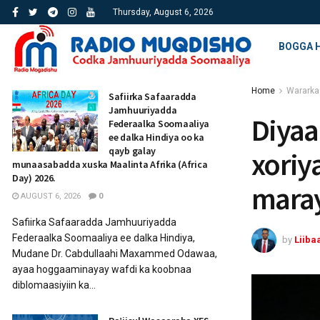
Thursday, August 6, 2026
BOGGA 
Home
Wararka
Safiirka Safaaradda
Jamhuuriyadda
Diya
Federaalka Soomaaliya
ee dalka Hindiya oo ka
qayb galay
xoriy
munaasabadda xuska Maalinta Afrika (Africa
Day) 2026.
mara
AUGUST 6, 2026
0
Safiirka Safaaradda Jamhuuriyadda
Federaalka Soomaaliya ee dalka Hindiya,
by
Liiba
Mudane Dr. Cabdullaahi Maxammed Odawaa,
ayaa hoggaaminayay wafdi ka koobnaa
diblomaasiyiin ka...