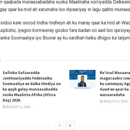
n-qaabada munaasabadaha xuska Maalmaha xorriyadda Dalkeenn
gay qaar ka mid ah xarumaha loo diyaariyay in lagu qabto munaa
 sidoo kale socod Indha-Indheyn ah ku maray qaar ka mid ah Wa
qdisho, iyagoo kormeeray goobo fara badan oo aad loo qurxiya
nka Soomaaliya iyo Boorar ay ku xardhan halku dhigyo ka tarju
s
Safiirka Safaaradda
Ra’iisul Wasaar
Jamhuuriyadda Federaalka
magacaabis isw
Soomaaliya ee dalka Hindiya oo
ku sameeyay Ag
ka qayb galay munaasabadda
Guud ee qaar ka
xuska Maalinta Afrika (Africa
wasaaradaha
Day) 2026.
AUGUST 6, 2026
AUGUST 6, 2026