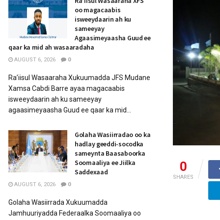
Ra’iisul Wasaaraha XFS
oo magacaabis
isweeydaarin ah ku
sameeyay
Agaasimeyaasha Guud ee
qaar ka mid ah wasaaradaha
AUGUST 6, 2026
0
Ra’iisul Wasaaraha Xukuumadda JFS Mudane
Xamsa Cabdi Barre ayaa magacaabis
isweeydaarin ah ku sameeyay
agaasimeyaasha Guud ee qaar ka mid...
Golaha Wasiirradao oo ka
hadlay geeddi-socodka
sameynta Baasaboorka
Soomaaliya ee Jiilka
0
Saddexaad
SHARES
AUGUST 6, 2026
0
Golaha Wasiirrada Xukuumadda
Jamhuuriyadda Federaalka Soomaaliya oo