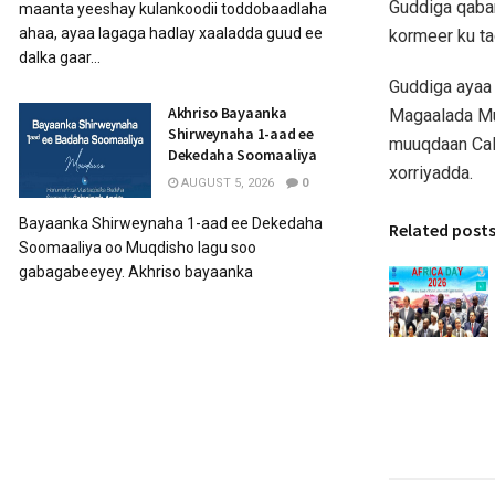
Guddiga qaba
maanta yeeshay kulankoodii toddobaadlaha
ahaa, ayaa lagaga hadlay xaaladda guud ee
kormeer ku ta
dalka gaar...
Guddiga ayaa
Akhriso Bayaanka
Magaalada Mu
Shirweynaha 1-aad ee
muuqdaan Cala
Dekedaha Soomaaliya
xorriyadda.
AUGUST 5, 2026
0
Bayaanka Shirweynaha 1-aad ee Dekedaha
Related post
Soomaaliya oo Muqdisho lagu soo
gabagabeeyey. Akhriso bayaanka