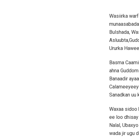
Wasiirka war
munaasabadah
Bulshada, Wasi
Asluubta,Gud
Ururka Hawee
Basma Caamir
ahna Guddomi
Banaadir ayaa
Calameeyeeyee
Sanadkan uu 
Waxaa sidoo 
ee loo dhisay
Nalal, Ubaxy
wada jir ugu 