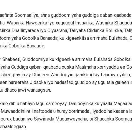
faafinta Soomaaliya, ahna guddoomiyaha guddiga qaban-qaabada
a, Wasiirka Haweenka iyo xuquuqul Insaanka, Wasiirka Shaqada 
irka Dhallinyarada iyo Ciyaaraha, Taliyaha Ciidanka Boliiska, Tal
doomiyaha Gobolka Banaadir, ku xigeenkiisa arrimaha Bulshada,
nka Gobolka Banaadir.
 Shakeeti, Guddoomiye ku xigeenka arrimaha Bulshada Gobolka 
yaha Guddiga qaban-qaabada xuska Maalmaha xorriyadda ee Go
 sheegtay in ay Dhiseen Waddooyin qaarkood ay Laamiyo yihiin, 
n hareeraha Jidadka iyo nadaafad guud oo ay ugu tala galeen i
ku dhaco jawi wanaagsan.
kale dib u habayn lagu sameeyay Taallooyinka ku yaalla Magaal
 Muwaaddiniintii naftooda u huray xorrimada , iyadoo halkaasna 
o qurux badan iyo Sawirrada Madaxweynaha, si Shacabka Soomaa
debaaldegaan.