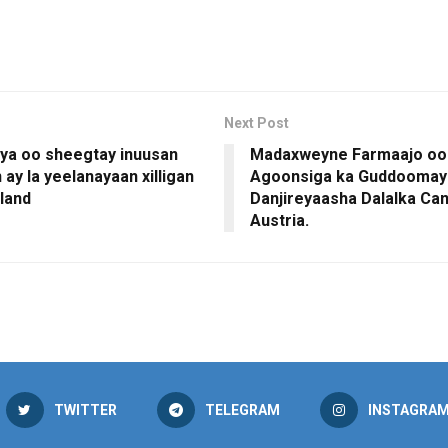
Next Post
ya oo sheegtay inuusan
Madaxweyne Farmaajo oo
n ay la yeelanayaan xilligan
Agoonsiga ka Guddoomay
land
Danjireyaasha Dalalka Can
Austria.
TWITTER
TELEGRAM
INSTAGRA