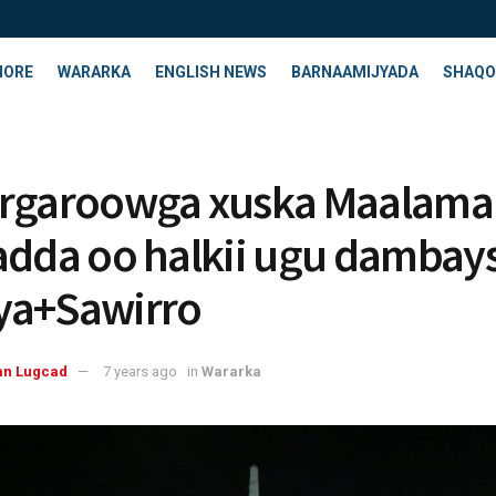
HORE
WARARKA
ENGLISH NEWS
BARNAAMIJYADA
SHAQO
argaroowga xuska Maalam
adda oo halkii ugu dambay
ya+Sawirro
an Lugcad
7 years ago
in
Wararka