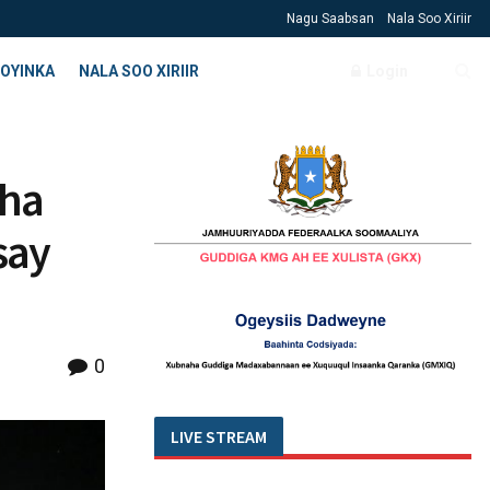
Nagu Saabsan
Nala Soo Xiriir
OYINKA
NALA SOO XIRIIR
Login
aha
say
0
LIVE STREAM